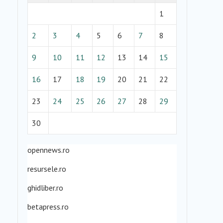
1
2
3
4
5
6
7
8
9
10
11
12
13
14
15
16
17
18
19
20
21
22
23
24
25
26
27
28
29
30
opennews.ro
resursele.ro
ghidliber.ro
betapress.ro