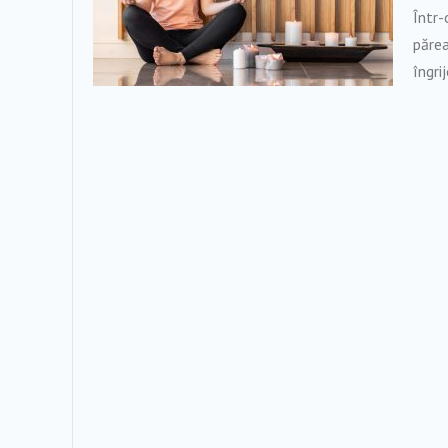
Într-
părea
îngrij