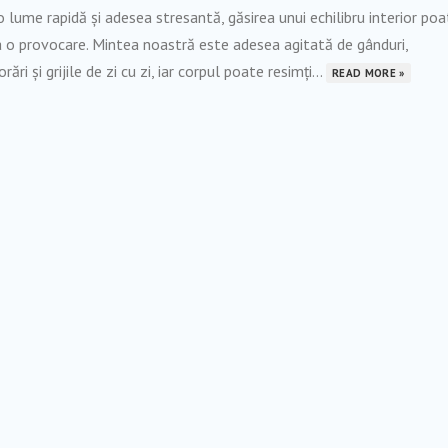
o lume rapidă și adesea stresantă, găsirea unui echilibru interior po
 o provocare. Mintea noastră este adesea agitată de gânduri,
orări și grijile de zi cu zi, iar corpul poate resimți...
READ MORE »