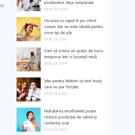
produselor deja cumpărate
ate
IULIE 30, 2026
Uscarea cu capul în jos oferă
volum, dar nu este ideală pentru
orice tip de păr
IULIE 29, 2026
Cum să creezi un spațiu de lucru
temporar într-o locuință mică
IULIE 28, 2026
Idei pentru întâlniri cu tine însuți
care nu par forțate
IULIE 28, 2026
Hidratarea insuficientă poate
reduce producția de salivă și
confortul oral
IULIE 20, 2026