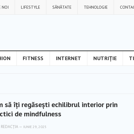
 NOI
LIFESTYLE
SĂNĂTATE
TEHNOLOGIE
CONTA
HION
FITNESS
INTERNET
NUTRIȚIE
T
 să îți regăsești echilibrul interior prin
ctici de mindfulness
REDACȚIA
—
IUNIE 29, 2025