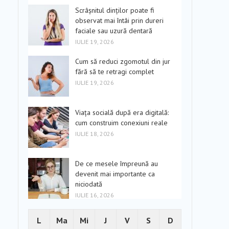
Scrâșnitul dinților poate fi
observat mai întâi prin dureri
faciale sau uzură dentară
IULIE 19, 2026
Cum să reduci zgomotul din jur
fără să te retragi complet
IULIE 19, 2026
Viața socială după era digitală:
cum construim conexiuni reale
IULIE 18, 2026
De ce mesele împreună au
devenit mai importante ca
niciodată
IULIE 16, 2026
L
Ma
Mi
J
V
S
D