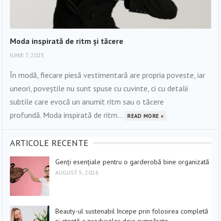
Moda inspirată de ritm și tăcere
IUNIE 7, 2025
În modă, fiecare piesă vestimentară are propria poveste, iar
uneori, poveștile nu sunt spuse cu cuvinte, ci cu detalii
subtile care evocă un anumit ritm sau o tăcere
profundă. Moda inspirată de ritm...
READ MORE »
ARTICOLE RECENTE
Genți esențiale pentru o garderobă bine organizată
AUGUST 5, 2026
Beauty-ul sustenabil începe prin folosirea completă
și atentă a produselor deja cumpărate