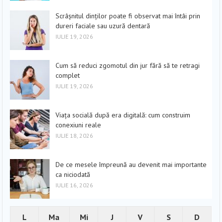
Scrâșnitul dinților poate fi observat mai întâi prin
dureri faciale sau uzură dentară
IULIE 19, 2026
Cum să reduci zgomotul din jur fără să te retragi
complet
IULIE 19, 2026
Viața socială după era digitală: cum construim
conexiuni reale
IULIE 18, 2026
De ce mesele împreună au devenit mai importante
ca niciodată
IULIE 16, 2026
L
Ma
Mi
J
V
S
D