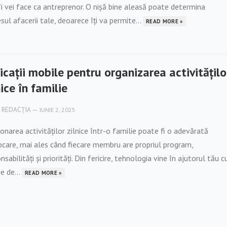
îi vei face ca antreprenor. O nișă bine aleasă poate determina
sul afacerii tale, deoarece îți va permite...
READ MORE »
icații mobile pentru organizarea activitățilo
nice în familie
REDACȚIA
—
IUNIE 2, 2025
onarea activităților zilnice într-o familie poate fi o adevărată
care, mai ales când fiecare membru are propriul program,
nsabilități și priorități. Din fericire, tehnologia vine în ajutorul tău c
ie de...
READ MORE »