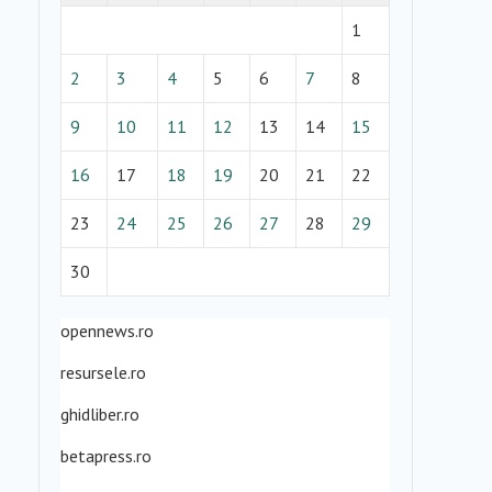
1
2
3
4
5
6
7
8
9
10
11
12
13
14
15
16
17
18
19
20
21
22
23
24
25
26
27
28
29
30
opennews.ro
resursele.ro
ghidliber.ro
betapress.ro