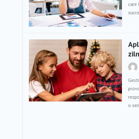
care 
succe
Apl
zil
Gesti
provo
respo
o ser