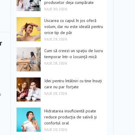
produselor deja cumpărate
IULIE 30, 2026
Uscarea cu capul în jos oferă
volum, dar nu este ideală pentru
orice tip de păr
IULIE 29, 2026
r
Cum să creezi un spațiu de lucru
temporar într-o locuință mică
IULIE 28, 2026
Idei pentru întâlniri cu tine însuți
care nu par forțate
u
IULIE 28, 2026
Hidratarea insuficientă poate
reduce producția de salivă și
confortul oral
IULIE 20, 2026