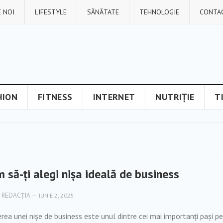
 NOI
LIFESTYLE
SĂNĂTATE
TEHNOLOGIE
CONTA
HION
FITNESS
INTERNET
NUTRIȚIE
T
 să-ți alegi nișa ideală de business
REDACȚIA
—
IUNIE 2, 2025
rea unei nișe de business este unul dintre cei mai importanți pași pe