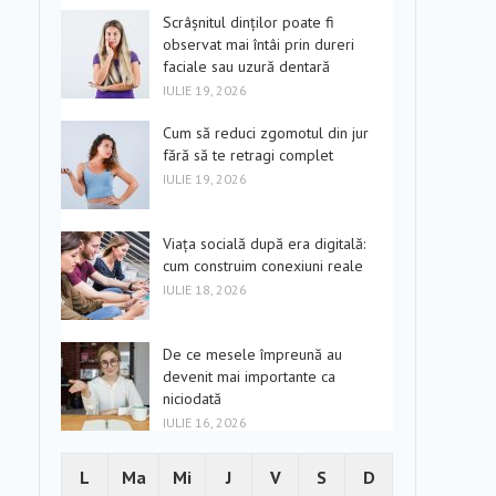
Scrâșnitul dinților poate fi
observat mai întâi prin dureri
faciale sau uzură dentară
IULIE 19, 2026
Cum să reduci zgomotul din jur
fără să te retragi complet
IULIE 19, 2026
Viața socială după era digitală:
cum construim conexiuni reale
IULIE 18, 2026
De ce mesele împreună au
devenit mai importante ca
niciodată
IULIE 16, 2026
L
Ma
Mi
J
V
S
D