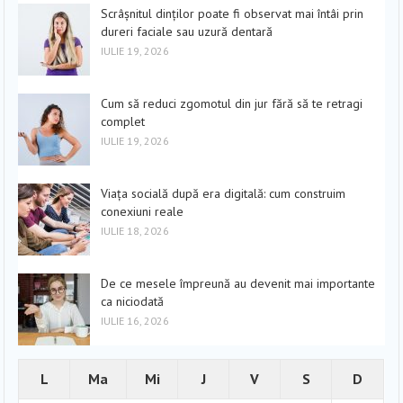
Scrâșnitul dinților poate fi observat mai întâi prin
dureri faciale sau uzură dentară
IULIE 19, 2026
Cum să reduci zgomotul din jur fără să te retragi
complet
IULIE 19, 2026
Viața socială după era digitală: cum construim
conexiuni reale
IULIE 18, 2026
De ce mesele împreună au devenit mai importante
ca niciodată
IULIE 16, 2026
L
Ma
Mi
J
V
S
D