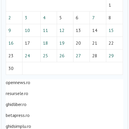
1
2
3
4
5
6
7
8
9
10
11
12
13
14
15
16
17
18
19
20
21
22
23
24
25
26
27
28
29
30
opennews.ro
resursele.ro
ghidliber.ro
betapress.ro
ghidsimplu.ro