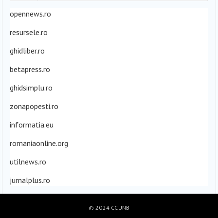
opennews.ro
resursele.ro
ghidliber.ro
betapress.ro
ghidsimplu.ro
zonapopesti.ro
informatia.eu
romaniaonline.org
utilnews.ro
jurnalplus.ro
© 2024
CCUNB