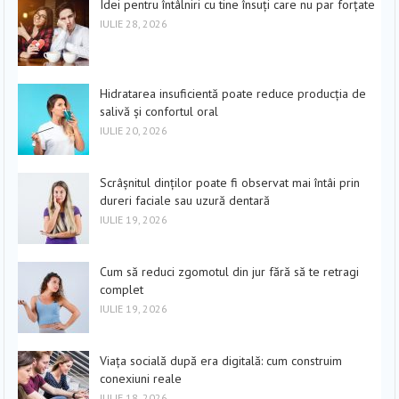
Idei pentru întâlniri cu tine însuți care nu par forțate
IULIE 28, 2026
Hidratarea insuficientă poate reduce producția de
salivă și confortul oral
IULIE 20, 2026
Scrâșnitul dinților poate fi observat mai întâi prin
dureri faciale sau uzură dentară
IULIE 19, 2026
Cum să reduci zgomotul din jur fără să te retragi
complet
IULIE 19, 2026
Viața socială după era digitală: cum construim
conexiuni reale
IULIE 18, 2026