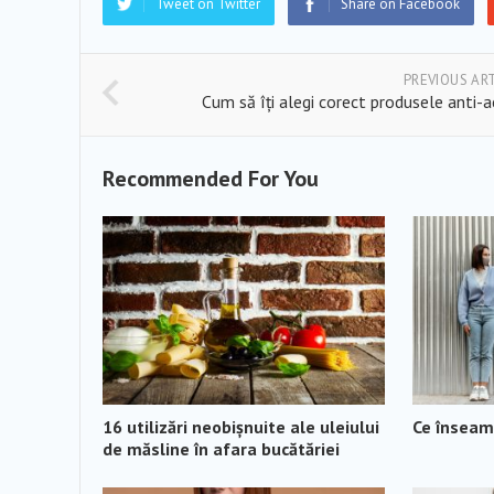
Tweet on Twitter
Share on Facebook
PREVIOUS AR
Cum să îți alegi corect produsele anti-
Recommended For You
16 utilizări neobișnuite ale uleiului
Ce înseamn
de măsline în afara bucătăriei