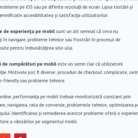
obleme pe iOS sau pe diferite rezoluții de ecran. Lipsa testării și
ificativ accesibilitatea și satisfacția utilizatorilor.
te de experiența pe mobil
sunt un alt semnal că ceva nu
ți în navigare, probleme tehnice sau frustrări în procesul de
osite pentru îmbunătățirea site-ului.
i de cumpărături pe mobil
este un semn clar că utilizatorii
ziție. Motivele pot fi diverse: proceduri de checkout complicate, ceri
le-friendly sau probleme tehnice.
 online, performanța pe mobil trebuie monitorizată constant prin
care, navigarea, rata de conversie, problemele tehnice, optimizarea p
oșului. Identificarea și remedierea acestor probleme oferă o experie
eștere a vânzărilor pe segmentul mobil.