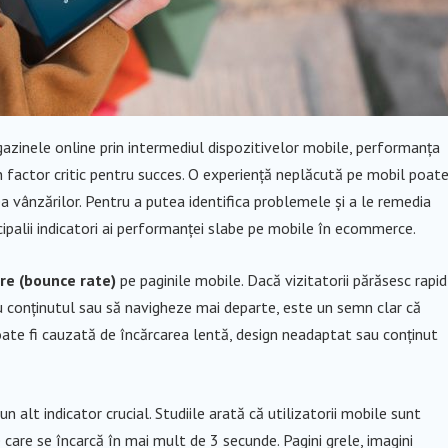
azinele online prin intermediul dispozitivelor mobile, performanța
factor critic pentru succes. O experiență neplăcută pe mobil poat
erea vânzărilor. Pentru a putea identifica problemele și a le remedia
ipalii indicatori ai performanței slabe pe mobile în ecommerce.
re (bounce rate)
pe paginile mobile. Dacă vizitatorii părăsesc rapid
cu conținutul sau să navigheze mai departe, este un semn clar că
oate fi cauzată de încărcarea lentă, design neadaptat sau conținut
n alt indicator crucial. Studiile arată că utilizatorii mobile sunt
 care se încarcă în mai mult de 3 secunde. Pagini grele, imagini