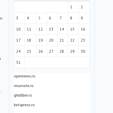
1
2
au
3
4
5
6
7
8
9
10
11
12
13
14
15
16
17
18
19
20
21
22
23
24
25
26
27
28
29
30
a
31
opennews.ro
resursele.ro
v
ghidliber.ro
betapress.ro