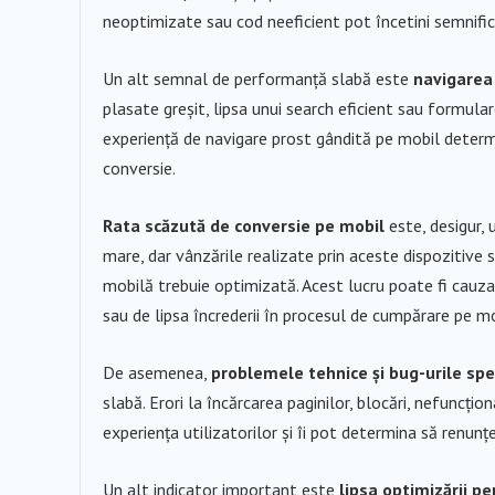
neoptimizate sau cod neeficient pot încetini semnifica
Un alt semnal de performanță slabă este
navigarea d
plasate greșit, lipsa unui search eficient sau formular
experiență de navigare prost gândită pe mobil determ
conversie.
Rata scăzută de conversie pe mobil
este, desigur, 
mare, dar vânzările realizate prin aceste dispozitive
mobilă trebuie optimizată. Acest lucru poate fi cauz
sau de lipsa încrederii în procesul de cumpărare pe mo
De asemenea,
problemele tehnice și bug-urile spe
slabă. Erori la încărcarea paginilor, blocări, nefuncți
experiența utilizatorilor și îi pot determina să renunț
Un alt indicator important este
lipsa optimizării pe