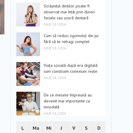
Scrâșnitul dinților poate fi
observat mai întâi prin dureri
faciale sau uzură dentară
IULIE 19, 2026
Cum să reduci zgomotul din jur
fără să te retragi complet
IULIE 19, 2026
e
Viața socială după era digitală:
cum construim conexiuni reale
IULIE 18, 2026
De ce mesele împreună au
devenit mai importante ca
niciodată
IULIE 16, 2026
L
Ma
Mi
J
V
S
D