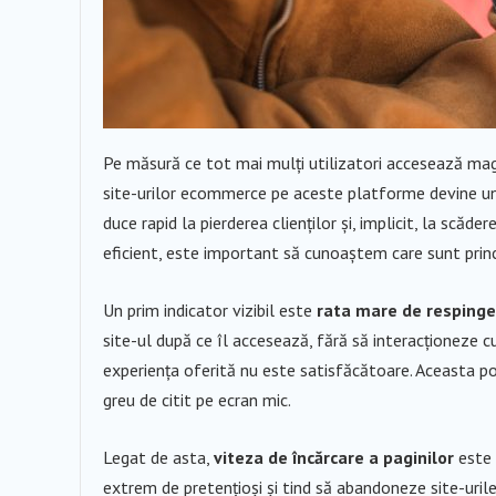
Pe măsură ce tot mai mulți utilizatori accesează mag
site-urilor ecommerce pe aceste platforme devine un 
duce rapid la pierderea clienților și, implicit, la scăd
eficient, este important să cunoaștem care sunt princ
Un prim indicator vizibil este
rata mare de respinge
site-ul după ce îl accesează, fără să interacționeze 
experiența oferită nu este satisfăcătoare. Aceasta p
greu de citit pe ecran mic.
Legat de asta,
viteza de încărcare a paginilor
este u
extrem de pretențioși și tind să abandoneze site-urile