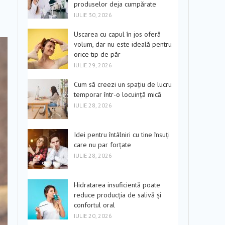
produselor deja cumpărate
IULIE 30, 2026
Uscarea cu capul în jos oferă
volum, dar nu este ideală pentru
orice tip de păr
IULIE 29, 2026
Cum să creezi un spațiu de lucru
temporar într-o locuință mică
IULIE 28, 2026
Idei pentru întâlniri cu tine însuți
care nu par forțate
IULIE 28, 2026
Hidratarea insuficientă poate
reduce producția de salivă și
confortul oral
IULIE 20, 2026