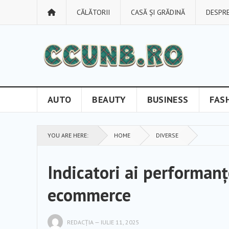
CĂLĂTORII
CASĂ ȘI GRĂDINĂ
DESPRE
AUTO
BEAUTY
BUSINESS
FAS
YOU ARE HERE:
HOME
DIVERSE
Indicatori ai performanț
ecommerce
REDACȚIA
—
IULIE 11, 2025