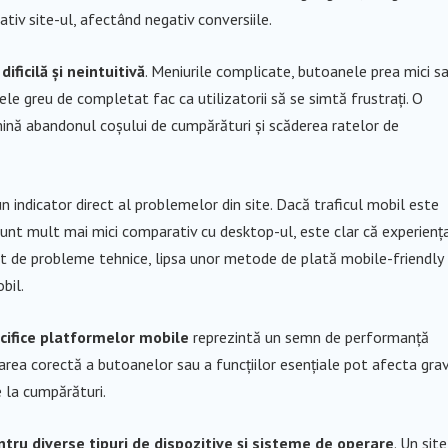
tiv site-ul, afectând negativ conversiile.
ificilă și neintuitivă
. Meniurile complicate, butoanele prea mici s
ele greu de completat fac ca utilizatorii să se simtă frustrați. O
ină abandonul coșului de cumpărături și scăderea ratelor de
un indicator direct al problemelor din site. Dacă traficul mobil este
 sunt mult mai mici comparativ cu desktop-ul, este clar că experienț
at de probleme tehnice, lipsa unor metode de plată mobile-friendly
bil.
cifice platformelor mobile
reprezintă un semn de performanță
onarea corectă a butoanelor sau a funcțiilor esențiale pot afecta gra
e la cumpărături.
ntru diverse tipuri de dispozitive și sisteme de operare
. Un site