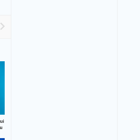
ui
ău