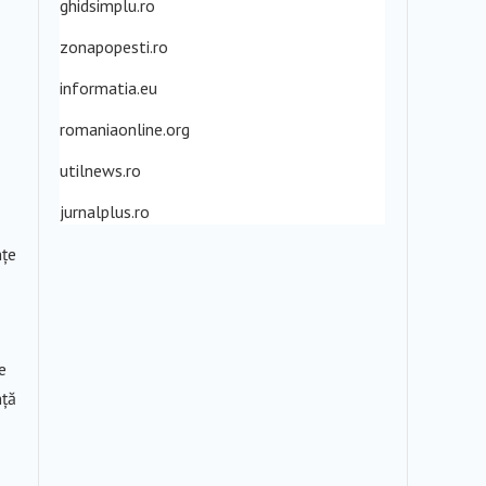
ghidsimplu.ro
zonapopesti.ro
informatia.eu
romaniaonline.org
utilnews.ro
jurnalplus.ro
nțe
e
nță