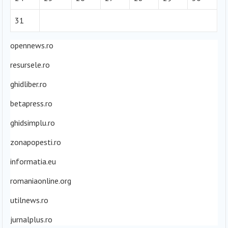
31
opennews.ro
resursele.ro
ghidliber.ro
betapress.ro
ghidsimplu.ro
zonapopesti.ro
informatia.eu
romaniaonline.org
utilnews.ro
jurnalplus.ro