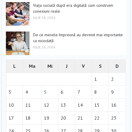
Viața socială după era digitală: cum construim
conexiuni reale
IULIE 18, 2026
De ce mesele împreună au devenit mai importante
ca niciodată
IULIE 16, 2026
L
Ma
Mi
J
V
S
D
1
2
3
4
5
6
7
8
9
10
11
12
13
14
15
16
17
18
19
20
21
22
23
24
25
26
27
28
29
30