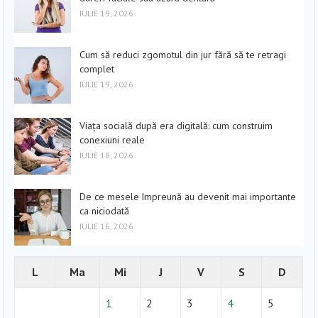
IULIE 19, 2026
Cum să reduci zgomotul din jur fără să te retragi
complet
IULIE 19, 2026
Viața socială după era digitală: cum construim
conexiuni reale
IULIE 18, 2026
De ce mesele împreună au devenit mai importante
ca niciodată
IULIE 16, 2026
L
Ma
Mi
J
V
S
D
1
2
3
4
5