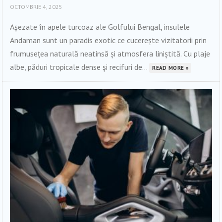
OCTOMBRIE 4, 2025
Așezate în apele turcoaz ale Golfului Bengal, insulele
Andaman sunt un paradis exotic ce cucerește vizitatorii prin
frumusețea naturală neatinsă și atmosfera liniștită. Cu plaje
albe, păduri tropicale dense și recifuri de...
READ MORE »