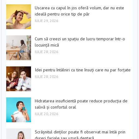
Uscarea cu capul în jos oferă volum, dar nu este
ideală pentru orice tip de păr
IULIE 29, 2026
Cum să creezi un spațiu de lucru temporar într-o
locuință mică
IULIE 28, 2026
Idei pentru întâlniri cu tine însuți care nu par forțate
IULIE 28, 2026
Hidratarea insuficientă poate reduce producția de
salivă și confortul oral
IULIE 20, 2026
Scrâșnitul dinților poate fi observat mai întâi prin
dureri faciale sau uzură dentară