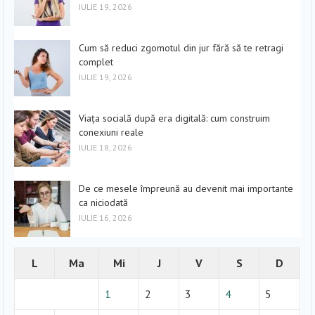
IULIE 19, 2026
Cum să reduci zgomotul din jur fără să te retragi
complet
IULIE 19, 2026
Viața socială după era digitală: cum construim
conexiuni reale
IULIE 18, 2026
De ce mesele împreună au devenit mai importante
ca niciodată
IULIE 16, 2026
L
Ma
Mi
J
V
S
D
1
2
3
4
5