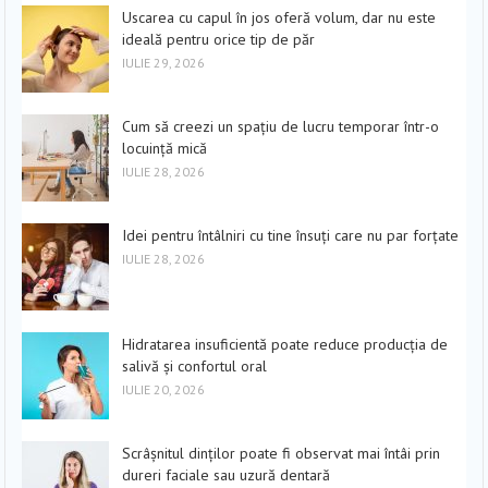
Uscarea cu capul în jos oferă volum, dar nu este
ideală pentru orice tip de păr
IULIE 29, 2026
Cum să creezi un spațiu de lucru temporar într-o
locuință mică
IULIE 28, 2026
Idei pentru întâlniri cu tine însuți care nu par forțate
IULIE 28, 2026
Hidratarea insuficientă poate reduce producția de
salivă și confortul oral
IULIE 20, 2026
Scrâșnitul dinților poate fi observat mai întâi prin
dureri faciale sau uzură dentară