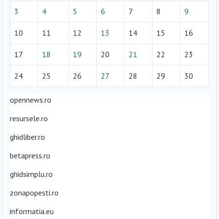
3
4
5
6
7
8
9
10
11
12
13
14
15
16
17
18
19
20
21
22
23
24
25
26
27
28
29
30
opennews.ro
resursele.ro
ghidliber.ro
betapress.ro
ghidsimplu.ro
zonapopesti.ro
informatia.eu