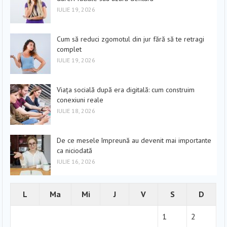
IULIE 19, 2026
Cum să reduci zgomotul din jur fără să te retragi
complet
IULIE 19, 2026
Viața socială după era digitală: cum construim
conexiuni reale
IULIE 18, 2026
De ce mesele împreună au devenit mai importante
ca niciodată
IULIE 16, 2026
L
Ma
Mi
J
V
S
D
1
2