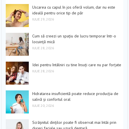
Uscarea cu capul în jos oferă volum, dar nu este
ideală pentru orice tip de păr
IULIE 29, 2026
Cum să creezi un spațiu de lucru temporar într-o
locuință mică
IULIE 28, 2026
Idei pentru întâlniri cu tine însuți care nu par forțate
IULIE 28, 2026
Hidratarea insuficientă poate reduce producția de
salivă și confortul oral
IULIE 20, 2026
Scrâșnitul dinților poate fi observat mai întâi prin
dureri faciale sau uzură dentară