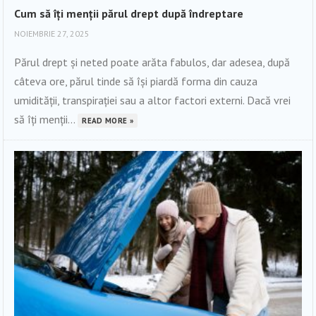
Cum să îți menții părul drept după îndreptare
NOIEMBRIE 27, 2025
Părul drept și neted poate arăta fabulos, dar adesea, după
câteva ore, părul tinde să își piardă forma din cauza
umidității, transpirației sau a altor factori externi. Dacă vrei
să îți menții...
READ MORE »