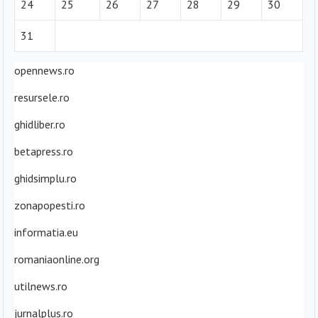
24
25
26
27
28
29
30
31
opennews.ro
resursele.ro
ghidliber.ro
betapress.ro
ghidsimplu.ro
zonapopesti.ro
informatia.eu
romaniaonline.org
utilnews.ro
jurnalplus.ro