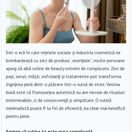
Într-o eră în care rețelele sociale și industria cosmetică ne
bombardează cu zeci de produse „esențiale”, multe persoane
ajung să aibă rutine de beauty extrem de complicate. Zeci de
pași, seruri, măști, exfolianți și tratamente pot transforma
îngrijirea pielii dintr-o plăcere într-o sursă de stres. Vestea
bună este că frumusețea autentică nu are nevoie de ritualuri
interminabile, ci de consecvență și simplitate. O rutină
minimalistă poate fi la fel de eficientă, ba chiar mai benefică
pentru piele.
Semne că rutina ta este prea complicată