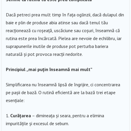
Dacă petreci prea mult timp în fața oglinzii, dacă dulapul din
baie e plin de produse abia atinse sau dacă tenul tău
reacționează cu roșeață, uscăciune sau coșuri, înseamnă că
rutina este prea încărcată. Pielea are nevoie de echilibru, iar
suprapunerile inutile de produse pot perturba bariera
naturală și pot provoca reacții nedorite.
Principiul „mai puțin înseamnă mai mult”
Simplificarea nu înseamnă lipsă de îngrijire, ci concentrarea
pe pașii de bază. O rutină eficientă are la bază trei etape
esențiale:
Curățarea
– dimineața și seara, pentru a elimina
impuritățile și excesul de sebum.