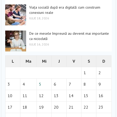
Viața socială după era digitală: cum construim
conexiuni reale
IULIE 18, 2026
De ce mesele împreună au devenit mai importante
ca niciodată
IULIE 16, 2026
L
Ma
Mi
J
V
S
D
1
2
3
4
5
6
7
8
9
10
11
12
13
14
15
16
17
18
19
20
21
22
23