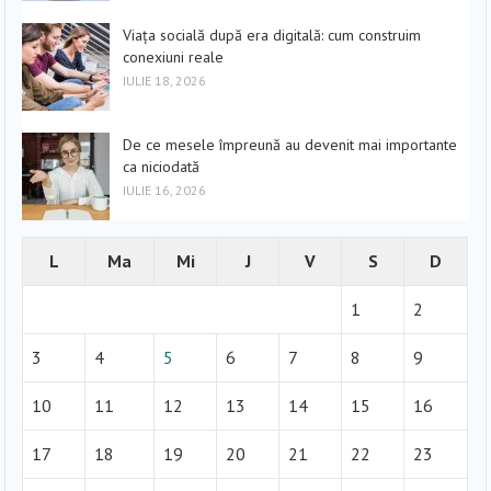
Viața socială după era digitală: cum construim
conexiuni reale
IULIE 18, 2026
De ce mesele împreună au devenit mai importante
ca niciodată
IULIE 16, 2026
L
Ma
Mi
J
V
S
D
1
2
3
4
5
6
7
8
9
10
11
12
13
14
15
16
17
18
19
20
21
22
23