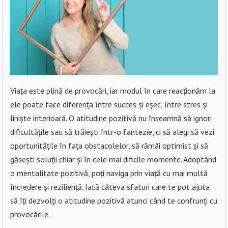
Viața este plină de provocări, iar modul în care reacționăm la
ele poate face diferența între succes și eșec, între stres și
liniște interioară. O atitudine pozitivă nu înseamnă să ignori
dificultățile sau să trăiești într-o fantezie, ci să alegi să vezi
oportunitățile în fața obstacolelor, să rămâi optimist și să
găsești soluții chiar și în cele mai dificile momente. Adoptând
o mentalitate pozitivă, poți naviga prin viață cu mai multă
încredere și reziliență. Iată câteva sfaturi care te pot ajuta
să îți dezvolți o atitudine pozitivă atunci când te confrunți cu
provocările.