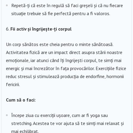
Repetă-ți că este în regulă să faci greșeli și că nu fiecare
situație trebuie să fie perfectă pentru a fi valoros.
Fii activ și îngrijește-ți corpul
Un corp sănătos este cheia pentru o minte sănătoasă.
Activitatea fizică are un impact direct asupra stării noastre
emoționale, iar atunci când îți îngrijești corpul, te simți mai
energic și mai încrezător în fața provocărilor. Exercițiile fizice
reduc stresul și stimulează producția de endorfine, hormonii
fericirii.
Cum să o faci:
Începe ziua cu exerciții ușoare, cum ar fi yoga sau
stretching. Acestea te vor ajuta să te simți mai relaxat și
mai echilibrat.