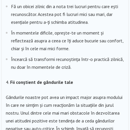
Fă un obicei zilnic din a nota trei lucruri pentru care ești
recunoscător. Acestea pot fi lucruri mici sau mari, dar
esențiale pentru a-ți schimba atitudinea.
În momentele dificile, oprește-te un moment și
reflectează asupra a ceea ce îți aduce bucurie sau confort,
chiar și în cele mai mici forme.
Încearcă să transformi recunoștința într-o practică zilnică,
nu doar în momentele de criză.
Fii conștient de gândurile tale
Gândurile noastre pot avea un impact major asupra modului
în care ne simțim și cum reacționăm la situațiile din jurul
nostru. Unul dintre cele mai mari obstacole în dezvoltarea
unei atitudini pozitive este tendința de a ceda gândurilor
negative sau auto-critice. În schimb, învață să recunoști