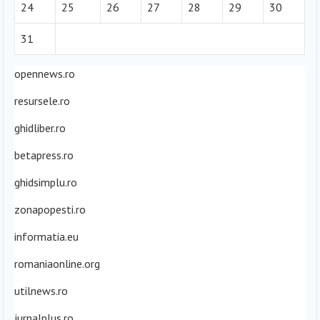
24
25
26
27
28
29
30
31
opennews.ro
resursele.ro
ghidliber.ro
betapress.ro
ghidsimplu.ro
zonapopesti.ro
informatia.eu
romaniaonline.org
utilnews.ro
jurnalplus.ro