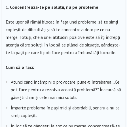
Concentrează-te pe soluții, nu pe probleme
Este ușor să rămâi blocat în fața unei probleme, să te simți
copleșit de dificultăți și să te concentrezi doar pe ce nu
merge. Totuși, cheia unei atitudini pozitive este să îți îndrepți
atenția către soluții. În loc să te plângi de situație, gândește-
te la pașii pe care îi poți face pentru a îmbunătăți lucrurile.
Cum să o faci:
Atunci când întâmpini o provocare, pune-ți întrebarea: „Ce
pot face pentru a rezolva această problemă?” Încearcă să
găsești chiar și cele mai mici soluții.
Împarte problema în pași mici și abordabili, pentru a nu te
simți copleșit.
În loc să te gândești la tot ce nu merge, concentrează-te