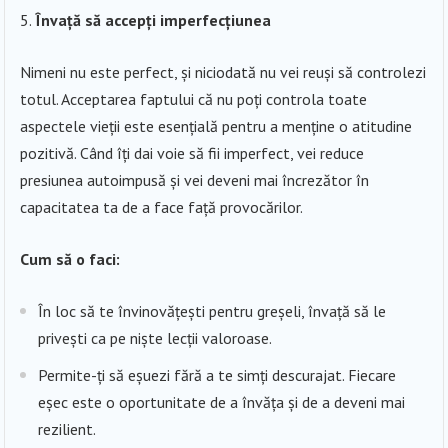
Învață să accepți imperfecțiunea
Nimeni nu este perfect, și niciodată nu vei reuși să controlezi
totul. Acceptarea faptului că nu poți controla toate
aspectele vieții este esențială pentru a menține o atitudine
pozitivă. Când îți dai voie să fii imperfect, vei reduce
presiunea autoimpusă și vei deveni mai încrezător în
capacitatea ta de a face față provocărilor.
Cum să o faci:
În loc să te învinovățești pentru greșeli, învață să le
privești ca pe niște lecții valoroase.
Permite-ți să eșuezi fără a te simți descurajat. Fiecare
eșec este o oportunitate de a învăța și de a deveni mai
rezilient.