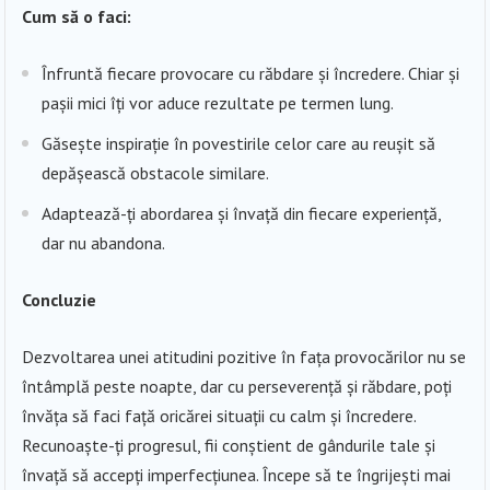
Cum să o faci:
Înfruntă fiecare provocare cu răbdare și încredere. Chiar și
pașii mici îți vor aduce rezultate pe termen lung.
Găsește inspirație în povestirile celor care au reușit să
depășească obstacole similare.
Adaptează-ți abordarea și învață din fiecare experiență,
dar nu abandona.
Concluzie
Dezvoltarea unei atitudini pozitive în fața provocărilor nu se
întâmplă peste noapte, dar cu perseverență și răbdare, poți
învăța să faci față oricărei situații cu calm și încredere.
Recunoaște-ți progresul, fii conștient de gândurile tale și
învață să accepți imperfecțiunea. Începe să te îngrijești mai