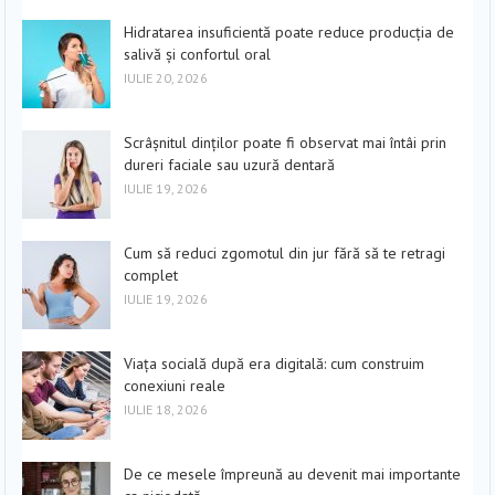
Hidratarea insuficientă poate reduce producția de
salivă și confortul oral
IULIE 20, 2026
Scrâșnitul dinților poate fi observat mai întâi prin
dureri faciale sau uzură dentară
IULIE 19, 2026
Cum să reduci zgomotul din jur fără să te retragi
complet
IULIE 19, 2026
Viața socială după era digitală: cum construim
conexiuni reale
IULIE 18, 2026
De ce mesele împreună au devenit mai importante