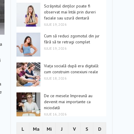
Scrâșnitul dinților poate fi
observat mai întâi prin dureri
faciale sau uzură dentară
IULIE 19, 2026
Cum să reduci zgomotul din jur
fără să te retragi complet
sa
IULIE 19, 2026
i
Viața socială după era digitală:
cum construim conexiuni reale
IULIE 18, 2026
a
e
De ce mesele împreună au
devenit mai importante ca
niciodată
IULIE 16, 2026
L
Ma
Mi
J
V
S
D