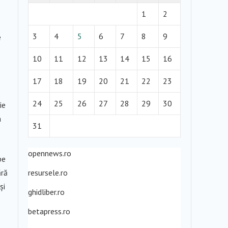
1
2
3
4
5
6
7
8
9
e
10
11
12
13
14
15
16
17
18
19
20
21
22
23
24
25
26
27
28
29
30
ie
a
31
opennews.ro
pe
ără
resursele.ro
și
ghidliber.ro
betapress.ro