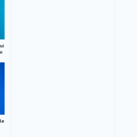
ui
ău
le