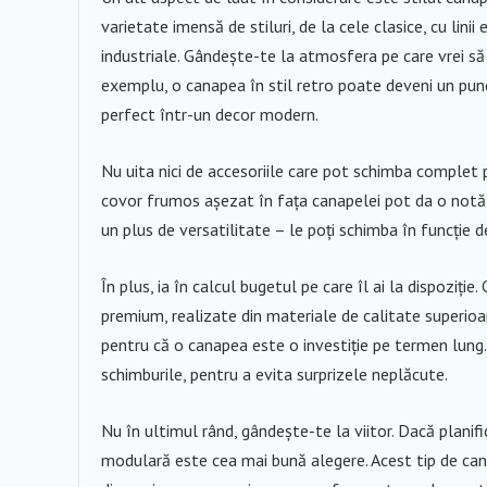
varietate imensă de stiluri, de la cele clasice, cu lini
industriale. Gândește-te la atmosfera pe care vrei să 
exemplu, o canapea în stil retro poate deveni un punct
perfect într-un decor modern.
Nu uita nici de accesoriile care pot schimba complet 
covor frumos așezat în fața canapelei pot da o notă p
un plus de versatilitate – le poți schimba în funcție d
În plus, ia în calcul bugetul pe care îl ai la dispoziți
premium, realizate din materiale de calitate superioar
pentru că o canapea este o investiție pe termen lung. V
schimburile, pentru a evita surprizele neplăcute.
Nu în ultimul rând, gândește-te la viitor. Dacă planif
modulară este cea mai bună alegere. Acest tip de cana