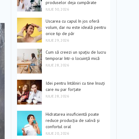
produselor deja cumpărate
IULIE 30, 2026
Uscarea cu capul în jos oferă
volum, dar nu este ideală pentru
orice tip de păr
IULIE 29, 2026
Cum să creezi un spațiu de lucru
temporar într-o locuință mică
IULIE 28, 2026
Idei pentru întâlniri cu tine însuți
care nu par forțate
IULIE 28, 2026
Hidratarea insuficientă poate
reduce producția de salivă și
confortul oral
IULIE 20, 2026