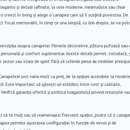
i elegante și detalii rafinate, la cele moderne, minimaliste sau chiar
o creezi în living și alege o canapea care să îi susțină povestea. De
 focal memorabil, în timp ce una simplă, cu linii drepte, se va potr
percepția asupra canapelei. Pernele decorative, pătura pufoasă sau 
ersonală și confort suplimentar. Aceste detalii permit, totodată, ș
e sezon sau stare de spirit fără să schimbi piesa de mobilier principa
e. Canapelele pot varia mult ca preț, de la opțiuni accesibile la modele
ă. Este important să găsești un echilibru între cost și calitate,
erifică garanția oferită și politica magazinului privind retururile sa
ici să te muți sau să reamenajezi frecvent spațiul, poate că o canap
pea permite ajustarea configurației în funcție de nevoi și de