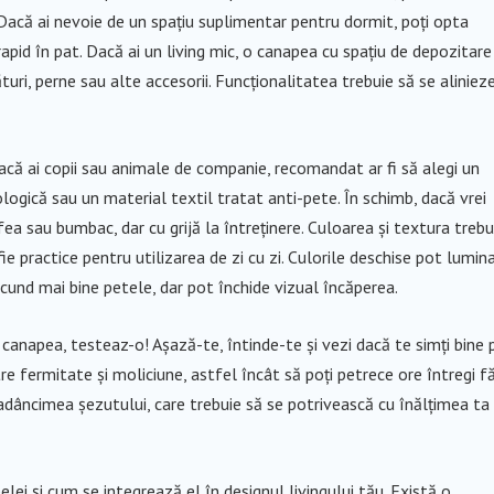
 Dacă ai nevoie de un spațiu suplimentar pentru dormit, poți opta
pid în pat. Dacă ai un living mic, o canapea cu spațiu de depozitare
uri, perne sau alte accesorii. Funcționalitatea trebuie să se aliniez
că ai copii sau animale de companie, recomandat ar fi să alegi un
logică sau un material textil tratat anti-pete. În schimb, dacă vrei
fea sau bumbac, dar cu grijă la întreținere. Culoarea și textura trebu
e practice pentru utilizarea de zi cu zi. Culorile deschise pot lumin
scund mai bine petele, dar pot închide vizual încăperea.
o canapea, testeaz-o! Așază-te, întinde-te și vezi dacă te simți bine 
tre fermitate și moliciune, astfel încât să poți petrece ore întregi f
i adâncimea șezutului, care trebuie să se potrivească cu înălțimea ta 
lei și cum se integrează el în designul livingului tău. Există o