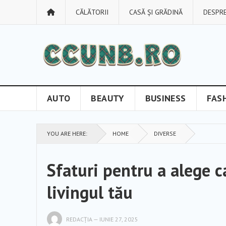
CĂLĂTORII
CASĂ ȘI GRĂDINĂ
DESPRE
AUTO
BEAUTY
BUSINESS
FAS
YOU ARE HERE:
HOME
DIVERSE
Sfaturi pentru a alege 
livingul tău
REDACȚIA
—
IUNIE 27, 2025