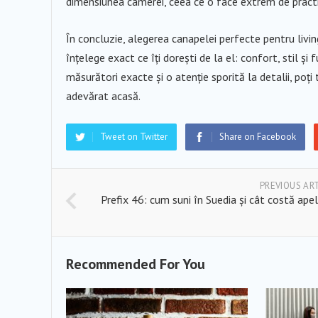
dimensiunea camerei, ceea ce o face extrem de practi
În concluzie, alegerea canapelei perfecte pentru livin
înțelege exact ce îți dorești de la el: confort, stil și 
măsurători exacte și o atenție sporită la detalii, poți 
adevărat acasă.
Tweet on Twitter
Share on Facebook
PREVIOUS AR
Prefix 46: cum suni în Suedia și cât costă apel
Recommended For You