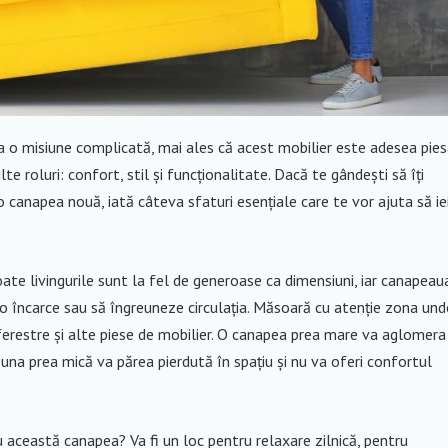
a o misiune complicată, mai ales că acest mobilier este adesea pie
e roluri: confort, stil și funcționalitate. Dacă te gândești să îți
o canapea nouă, iată câteva sfaturi esențiale care te vor ajuta să ie
toate livingurile sunt la fel de generoase ca dimensiuni, iar canapeau
 o încarce sau să îngreuneze circulația. Măsoară cu atenție zona und
i, ferestre și alte piese de mobilier. O canapea prea mare va aglomera
 una prea mică va părea pierdută în spațiu și nu va oferi confortul
cu această canapea? Va fi un loc pentru relaxare zilnică, pentru