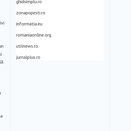
ghidsimplu.ro
zonapopesti.ro
ivi
informatia.eu
romaniaonline.org
un
utilnews.ro
i
jurnalplus.ro
lă.
u
ea