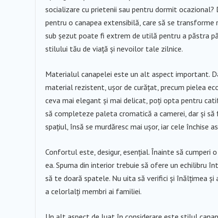
socializare cu prietenii sau pentru dormit ocazional?
pentru o canapea extensibilă, care să se transforme ra
sub șezut poate fi extrem de utilă pentru a păstra păt
stilului tău de viață și nevoilor tale zilnice.
Materialul canapelei este un alt aspect important. Da
material rezistent, ușor de curățat, precum pielea eco
ceva mai elegant și mai delicat, poți opta pentru cati
să completeze paleta cromatică a camerei, dar și să fi
spațiul, însă se murdăresc mai ușor, iar cele închise a
Confortul este, desigur, esențial. Înainte să cumperi 
ea. Spuma din interior trebuie să ofere un echilibru în
să te doară spatele. Nu uita să verifici și înălțimea ș
a celorlalți membri ai familiei.
Un alt aspect de luat în considerare este stilul canape