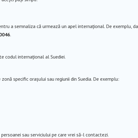
pentru a semnaliza că urmează un apel internațional. De exemplu, d
0046
.
ste codul internațional al Suediei.
e zonă specific orașului sau regiunii din Suedia. De exemplu:
ersoanei sau serviciului pe care vrei să-l contactezi.