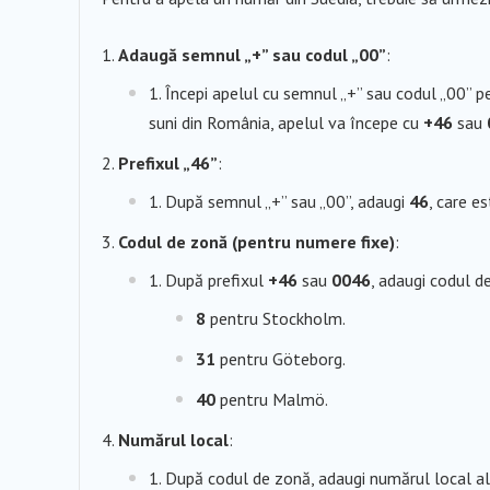
Adaugă semnul „+” sau codul „00”
:
Începi apelul cu semnul „+” sau codul „00” 
suni din România, apelul va începe cu
+46
sau
Prefixul „46”
:
După semnul „+” sau „00”, adaugi
46
, care e
Codul de zonă (pentru numere fixe)
:
După prefixul
+46
sau
0046
, adaugi codul d
8
pentru Stockholm.
31
pentru Göteborg.
40
pentru Malmö.
Numărul local
:
După codul de zonă, adaugi numărul local al p