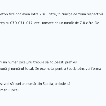
n fixe pot avea între 7 și 8 cifre, în funcție de zona respectivă.
ncep cu
070
,
071
,
072
, etc., urmate de un număr de 7-8 cifre. De
suni un număr local, nu trebuie să folosești prefixul
e zonă și numărul local. De exemplu, pentru Stockholm, vei forma
 și vrei să suni un număr din Suedia, trebuie să
mărul local.