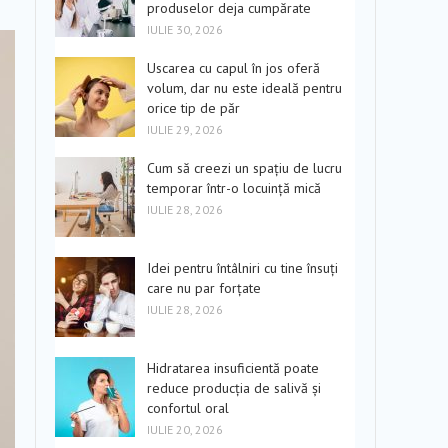
produselor deja cumpărate
IULIE 30, 2026
Uscarea cu capul în jos oferă
volum, dar nu este ideală pentru
orice tip de păr
IULIE 29, 2026
Cum să creezi un spațiu de lucru
temporar într-o locuință mică
IULIE 28, 2026
Idei pentru întâlniri cu tine însuți
care nu par forțate
IULIE 28, 2026
Hidratarea insuficientă poate
reduce producția de salivă și
confortul oral
IULIE 20, 2026