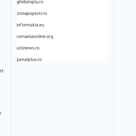
ghidsimplu.ro
zonapopesti.ro
informatia.eu
romaniaonline.org
utilnews.ro
jurnalplus.ro
el:
u