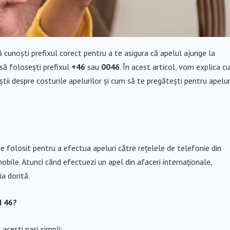
ă cunoști prefixul corect pentru a te asigura că apelul ajunge la
 să folosești prefixul
+46
sau
0046
. În acest articol, vom explica c
știi despre costurile apelurilor și cum să te pregătești pentru apelur
te folosit pentru a efectua apeluri către rețelele de telefonie din
bile. Atunci când efectuezi un apel din afaceri internaționale,
a dorită.
d 46?
acești pași simpli: