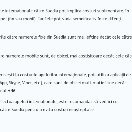
ile internaționale către Suedia pot implica costuri suplimentare, în
el (fix sau mobil). Tarifele pot varia semnificativ între diferiți
urile către numerele fixe din Suedia sunt mai ieftine decât cele către
ătre numerele mobile sunt, de obicei, mai costisitoare decât cele căt
isești la costurile apelurilor internaționale, poți utiliza aplicații de
pp, Skype, Viber, etc.), care sunt de obicei mult mai ieftine decât
ional
+46
.
efectua apeluri internaționale, este recomandat să verifici cu
 către Suedia pentru a evita costuri neașteptate.