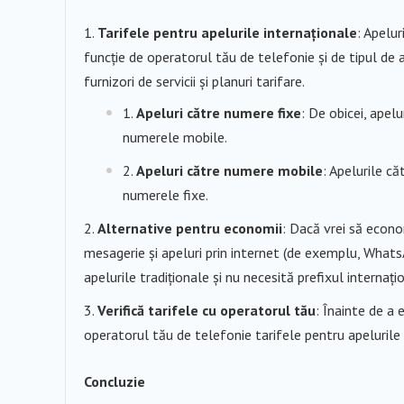
Tarifele pentru apelurile internaționale
: Apelur
funcție de operatorul tău de telefonie și de tipul de ap
furnizori de servicii și planuri tarifare.
Apeluri către numere fixe
: De obicei, apel
numerele mobile.
Apeluri către numere mobile
: Apelurile c
numerele fixe.
Alternative pentru economii
: Dacă vrei să econom
mesagerie și apeluri prin internet (de exemplu, WhatsA
apelurile tradiționale și nu necesită prefixul internaț
Verifică tarifele cu operatorul tău
: Înainte de a 
operatorul tău de telefonie tarifele pentru apelurile
Concluzie