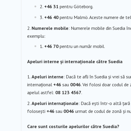
+46 31
pentru Göteborg.
+46 40
pentru Malmö. Aceste numere de telefo
Numerele mobile
: Numerele mobile din Suedia î
exemplu:
+46 70
pentru un număr mobil.
Apeluri interne și internaționale către Suedia
Apeluri interne
: Dacă te afli în Suedia și vrei să 
internațional
+46
sau
0046
. Vei folosi doar codul d
apelul astfel:
08 123 4567
.
Apeluri internaționale
: Dacă ești într-o altă țară
folosești
+46
sau
0046
urmat de codul de zonă și nu
Care sunt costurile apelurilor către Suedia?