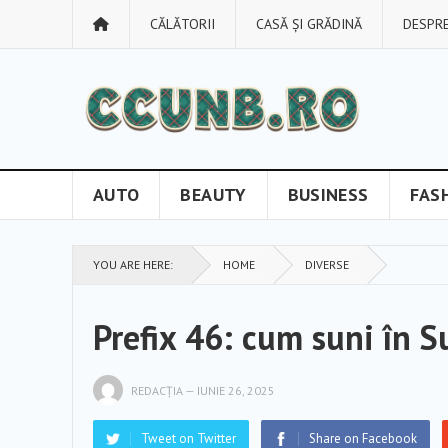
CĂLĂTORII
CASĂ ȘI GRĂDINĂ
DESPRE
AUTO
BEAUTY
BUSINESS
FAS
YOU ARE HERE:
HOME
DIVERSE
Prefix 46: cum suni în Su
REDACȚIA
—
IUNIE 26, 2025
Tweet on Twitter
Share on Facebook