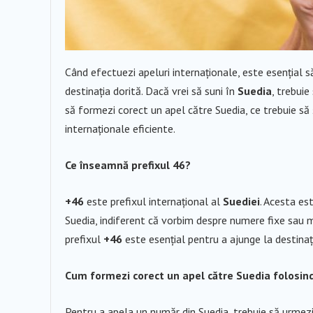
Când efectuezi apeluri internaționale, este esențial s
destinația dorită. Dacă vrei să suni în
Suedia
, trebuie
să formezi corect un apel către Suedia, ce trebuie să 
internaționale eficiente.
Ce înseamnă prefixul 46?
+46
este prefixul internațional al
Suediei
. Acesta es
Suedia, indiferent că vorbim despre numere fixe sau mo
prefixul
+46
este esențial pentru a ajunge la destinați
Cum formezi corect un apel către Suedia folosin
Pentru a apela un număr din Suedia, trebuie să urmezi 