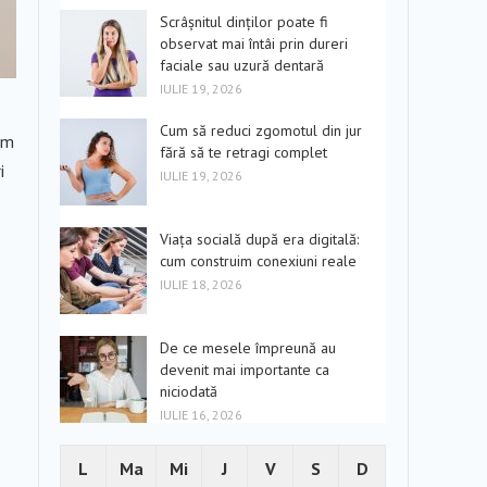
Scrâșnitul dinților poate fi
observat mai întâi prin dureri
faciale sau uzură dentară
IULIE 19, 2026
Cum să reduci zgomotul din jur
um
fără să te retragi complet
i
IULIE 19, 2026
Viața socială după era digitală:
cum construim conexiuni reale
IULIE 18, 2026
De ce mesele împreună au
devenit mai importante ca
niciodată
IULIE 16, 2026
L
Ma
Mi
J
V
S
D