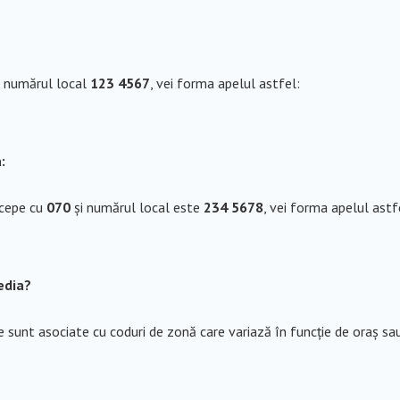
e numărul local
123 4567
, vei forma apelul astfel:
:
ncepe cu
070
și numărul local este
234 5678
, vei forma apelul astf
edia?
e sunt asociate cu coduri de zonă care variază în funcție de oraș sa