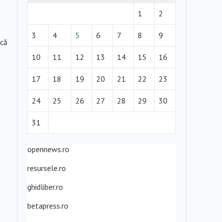
1
2
3
4
5
6
7
8
9
acă
10
11
12
13
14
15
16
17
18
19
20
21
22
23
24
25
26
27
28
29
30
31
opennews.ro
resursele.ro
ghidliber.ro
betapress.ro