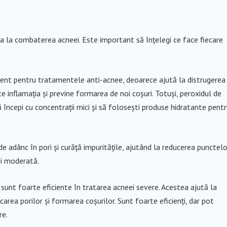
ta la combaterea acneei. Este important să înțelegi ce face fiecare
cient pentru tratamentele anti-acnee, deoarece ajută la distrugerea
 inflamația și previne formarea de noi coșuri. Totuși, peroxidul de
începi cu concentrații mici și să folosești produse hidratante pent
e adânc în pori și curăță impuritățile, ajutând la reducerea punctelo
și moderată.
i sunt foarte eficiente în tratarea acneei severe. Acestea ajută la
area porilor și formarea coșurilor. Sunt foarte eficienți, dar pot
re.