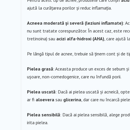
Pentru acest tip de acnee, produsele care conțin
acid 
ajută la curățarea porilor și reduc inflamația.
Acneea moderată și severă (leziuni inflamate)
: A
nu sunt tratate corespunzător. În acest caz, este r
tretinoina) sau
acizi alfa-hidroxi (AHA)
, care ajută l
Pe lângă tipul de acnee, trebuie să ținem cont și de t
Pielea grasă
: Aceasta produce un exces de sebum și e
ușoare, non-comedogenice, care nu înfundă porii.
Pielea uscată
: Dacă ai pielea uscată și acneică, op
ar fi
aloevera
sau
glicerina
, dar care nu încarcă piele
Pielea sensibilă
: Dacă ai pielea sensibilă, alege pr
irita pielea.