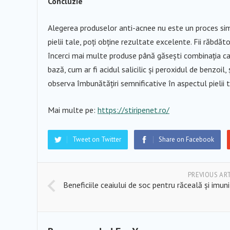
Concluzie
Alegerea produselor anti-acnee nu este un proces simp
pielii tale, poți obține rezultate excelente. Fii răbdăt
încerci mai multe produse până găsești combinația ca
bază, cum ar fi acidul salicilic și peroxidul de benzoil,
observa îmbunătățiri semnificative în aspectul pielii t
Mai multe pe:
https://stiripenet.ro/
Tweet on Twitter
Share on Facebook
PREVIOUS AR
Beneficiile ceaiului de soc pentru răceală și imun