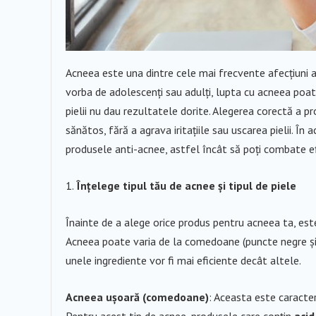
Acneea este una dintre cele mai frecvente afecțiuni a
vorba de adolescenți sau adulți, lupta cu acneea poate 
pielii nu dau rezultatele dorite. Alegerea corectă a p
sănătos, fără a agrava iritațiile sau uscarea pielii. În 
produsele anti-acnee, astfel încât să poți combate e
Înțelege tipul tău de acnee și tipul de piele
Înainte de a alege orice produs pentru acneea ta, este 
Acneea poate varia de la comedoane (puncte negre și al
unele ingrediente vor fi mai eficiente decât altele.
Acneea ușoară (comedoane)
: Aceasta este caracter