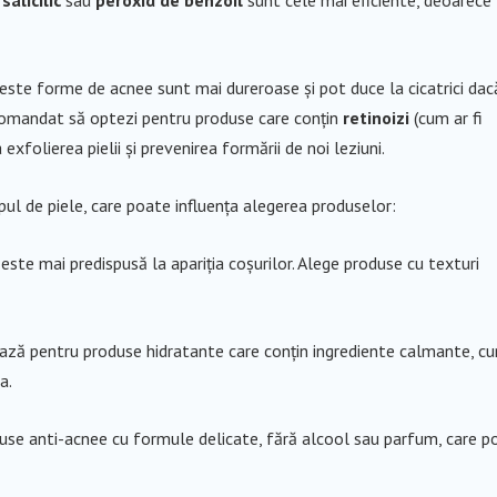
salicilic
sau
peroxid de benzoil
sunt cele mai eficiente, deoarece
ceste forme de acnee sunt mai dureroase și pot duce la cicatrici dac
ecomandat să optezi pentru produse care conțin
retinoizi
(cum ar fi
a exfolierea pielii și prevenirea formării de noi leziuni.
ipul de piele, care poate influența alegerea produselor:
ste mai predispusă la apariția coșurilor. Alege produse cu texturi
tează pentru produse hidratante care conțin ingrediente calmante, c
a.
oduse anti-acnee cu formule delicate, fără alcool sau parfum, care p