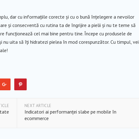
lu, dar cu informațiile corecte și cu o bună înțelegere a nevoilor
oare și consecventă cu rutina ta de îngrijire a pielii și nu te teme să
re funcționează cel mai bine pentru tine. Începe cu produsele de
 și nu uita să îți hidratezi pielea în mod corespunzător. Cu timpul, vei
ale!
TICLE
NEXT ARTICLE
itate
Indicatori ai performanței slabe pe mobile în
ecommerce