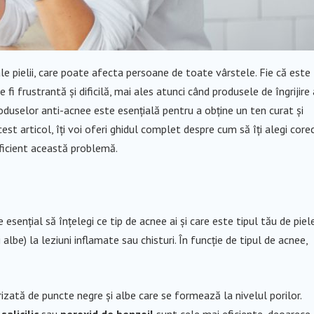
le pielii, care poate afecta persoane de toate vârstele. Fie că este
fi frustrantă și dificilă, mai ales atunci când produsele de îngrijire 
roduselor anti-acnee este esențială pentru a obține un ten curat și
acest articol, îți voi oferi ghidul complet despre cum să îți alegi core
ficient această problemă.
esențial să înțelegi ce tip de acnee ai și care este tipul tău de piele
be) la leziuni inflamate sau chisturi. În funcție de tipul de acnee,
izată de puncte negre și albe care se formează la nivelul porilor.