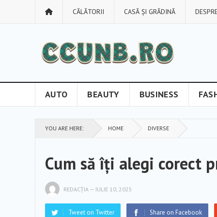
CĂLĂTORII
CASĂ ȘI GRĂDINĂ
DESPRE
AUTO
BEAUTY
BUSINESS
FAS
YOU ARE HERE:
HOME
DIVERSE
Cum să îți alegi corect 
REDACȚIA
—
IULIE 10, 2025
Tweet on Twitter
Share on Facebook