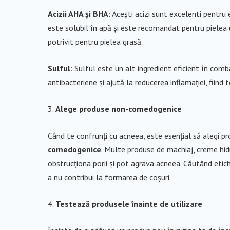
Acizii AHA și BHA
: Acești acizi sunt excelenti pentru
este solubil în apă și este recomandat pentru pielea us
potrivit pentru pielea grasă.
Sulful
: Sulful este un alt ingredient eficient în comba
antibacteriene și ajută la reducerea inflamației, fiin
Alege produse non-comedogenice
Când te confrunți cu acneea, este esențial să alegi p
comedogenice
. Multe produse de machiaj, creme hidr
obstrucționa porii și pot agrava acneea. Căutând eti
a nu contribui la formarea de coșuri.
Testează produsele înainte de utilizare