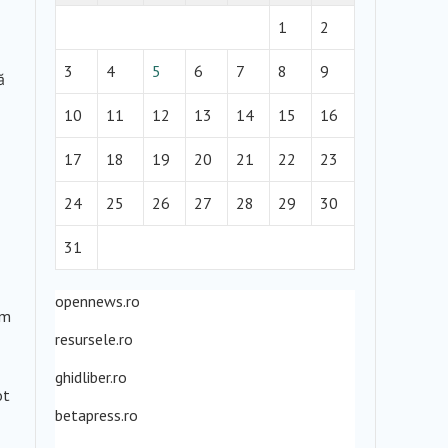
1
2
3
4
5
6
7
8
9
ă
10
11
12
13
14
15
16
17
18
19
20
21
22
23
24
25
26
27
28
29
30
31
opennews.ro
um
resursele.ro
ghidliber.ro
ot
betapress.ro