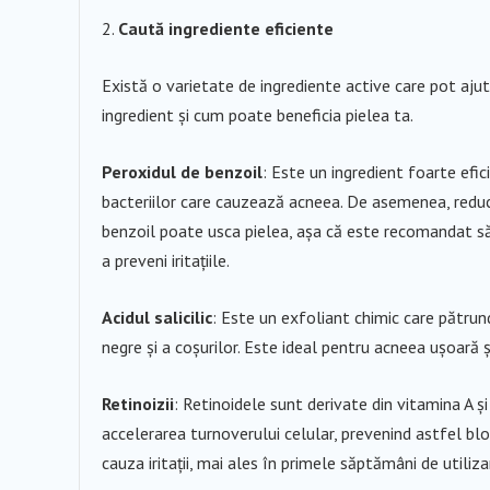
Caută ingrediente eficiente
Există o varietate de ingrediente active care pot aju
ingredient și cum poate beneficia pielea ta.
Peroxidul de benzoil
: Este un ingredient foarte efi
bacteriilor care cauzează acneea. De asemenea, reduce
benzoil poate usca pielea, așa că este recomandat să 
a preveni iritațiile.
Acidul salicilic
: Este un exfoliant chimic care pătrund
negre și a coșurilor. Este ideal pentru acneea ușoară 
Retinoizii
: Retinoidele sunt derivate din vitamina A ș
accelerarea turnoverului celular, prevenind astfel bloc
cauza iritații, mai ales în primele săptămâni de utiliza