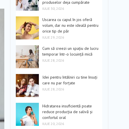
produselor deja cumpărate
IULIE 30, 2026
Uscarea cu capul în jos oferă
volum, dar nu este ideală pentru
orice tip de păr
IULIE 29, 2026
Cum să creezi un spațiu de lucru
temporar într-o locuință mică
IULIE 28, 2026
Idei pentru întâlniri cu tine însuți
care nu par forțate
IULIE 28, 2026
Hidratarea insuficientă poate
reduce producția de salivă și
confortul oral
IULIE 20, 2026