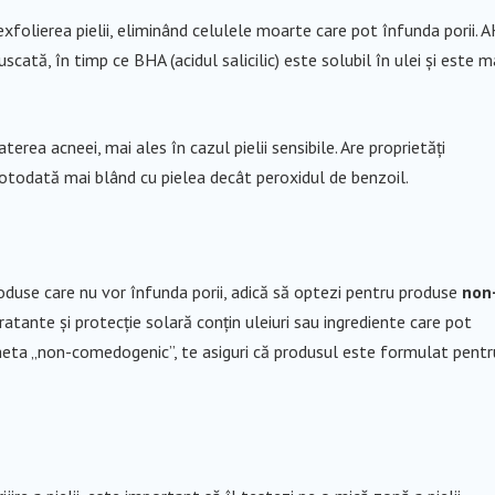
 exfolierea pielii, eliminând celulele moarte care pot înfunda porii. 
cată, în timp ce BHA (acidul salicilic) este solubil în ulei și este m
terea acneei, mai ales în cazul pielii sensibile. Are proprietăți
d totodată mai blând cu pielea decât peroxidul de benzoil.
roduse care nu vor înfunda porii, adică să optezi pentru produse
non
atante și protecție solară conțin uleiuri sau ingrediente care pot
cheta „non-comedogenic”, te asiguri că produsul este formulat pentr