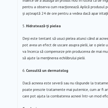
Înainte de a adăuga un produs nou în rutina ta de îngrij
pentru a observa cum reacționează. Aplică produsul pe 
și așteaptă 24 de ore pentru a vedea dacă apar iritații. 
Hidratează-ți pielea
Deși este tentant să usuci pielea atunci când ai acne
pot avea un efect de uscare asupra pielii, iar o piele
va încerca să compenseze prin producerea de mai mu
să ajute la menținerea echilibrului pielii.
Consultă un dermatolog
Dacă acneea este severă sau nu răspunde la tratamen
poate prescrie tratamente mai puternice, cum ar fi anti
care pot ajuta la combaterea acneei într-un mod efic