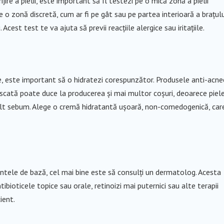
ire a pielii, este important să îl testezi pe o mică zonă a pielii
o zonă discretă, cum ar fi pe gât sau pe partea interioară a brațulu
Acest test te va ajuta să previi reacțiile alergice sau iritațiile.
e, este important să o hidratezi corespunzător. Produsele anti-acne
 uscată poate duce la producerea și mai multor coșuri, deoarece piel
lt sebum. Alege o cremă hidratantă ușoară, non-comedogenică, car
tele de bază, cel mai bine este să consulți un dermatolog. Acesta
bioticele topice sau orale, retinoizi mai puternici sau alte terapii
ient.