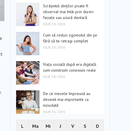
Scrâșnitul dinților poate fi
observat mai întâi prin dureri
faciale sau uzură dentară
IULIE 19, 2026
Cum să reduci zgomotul din jur
a
fără să te retragi complet
IULIE 19, 2026
ct
Viața socială după era digitală:
cum construim conexiuni reale
IULIE 18, 2026
.
De ce mesele împreună au
devenit mai importante ca
niciodată
IULIE 16, 2026
L
Ma
Mi
J
V
S
D