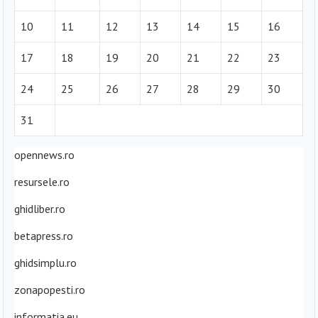
10
11
12
13
14
15
16
17
18
19
20
21
22
23
24
25
26
27
28
29
30
31
opennews.ro
resursele.ro
ghidliber.ro
betapress.ro
ghidsimplu.ro
zonapopesti.ro
informatia.eu