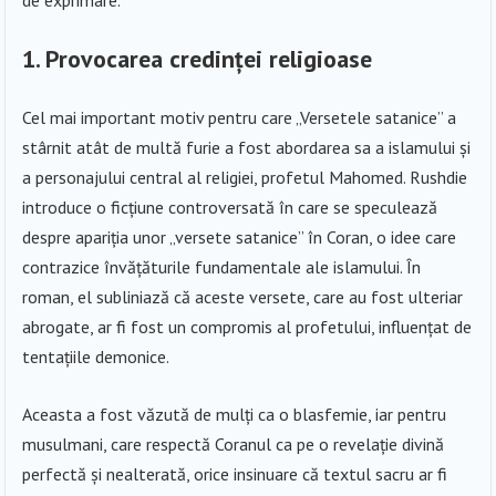
de exprimare.
1. Provocarea credinței religioase
Cel mai important motiv pentru care „Versetele satanice” a
stârnit atât de multă furie a fost abordarea sa a islamului și
a personajului central al religiei, profetul Mahomed. Rushdie
introduce o ficțiune controversată în care se speculează
despre apariția unor „versete satanice” în Coran, o idee care
contrazice învățăturile fundamentale ale islamului. În
roman, el subliniază că aceste versete, care au fost ulteriar
abrogate, ar fi fost un compromis al profetului, influențat de
tentațiile demonice.
Aceasta a fost văzută de mulți ca o blasfemie, iar pentru
musulmani, care respectă Coranul ca pe o revelație divină
perfectă și nealterată, orice insinuare că textul sacru ar fi