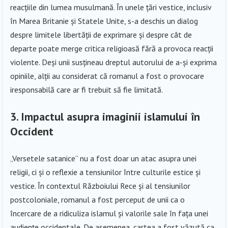
reacțiile din lumea musulmană. În unele țări vestice, inclusiv
în Marea Britanie și Statele Unite, s-a deschis un dialog
despre limitele libertății de exprimare și despre cât de
departe poate merge critica religioasă fără a provoca reacții
violente. Deși unii susțineau dreptul autorului de a-și exprima
opiniile, alții au considerat că romanul a fost o provocare
iresponsabilă care ar fi trebuit să fie limitată.
3. Impactul asupra imaginii islamului în
Occident
„Versetele satanice” nu a fost doar un atac asupra unei
religii, ci și o reflexie a tensiunilor între culturile estice și
vestice. În contextul Războiului Rece și al tensiunilor
postcoloniale, romanul a fost perceput de unii ca o
încercare de a ridiculiza islamul și valorile sale în fața unei
audiențe occidentale. De asemenea, cartea a fost văzută ca