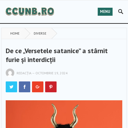
MENU
HOME
DIVERSE
De ce „Versetele satanice” a stârnit
furie și interdicții
REDACȚIA
—
OCTOMBRIE 19, 2024