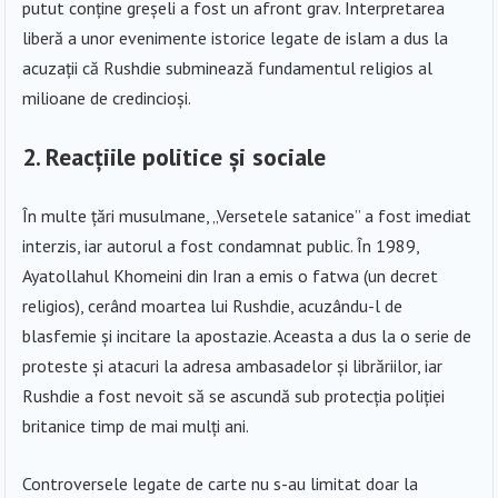
putut conține greșeli a fost un afront grav. Interpretarea
liberă a unor evenimente istorice legate de islam a dus la
acuzații că Rushdie subminează fundamentul religios al
milioane de credincioși.
2. Reacțiile politice și sociale
În multe țări musulmane, „Versetele satanice” a fost imediat
interzis, iar autorul a fost condamnat public. În 1989,
Ayatollahul Khomeini din Iran a emis o fatwa (un decret
religios), cerând moartea lui Rushdie, acuzându-l de
blasfemie și incitare la apostazie. Aceasta a dus la o serie de
proteste și atacuri la adresa ambasadelor și librăriilor, iar
Rushdie a fost nevoit să se ascundă sub protecția poliției
britanice timp de mai mulți ani.
Controversele legate de carte nu s-au limitat doar la