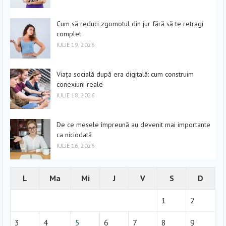
Cum să reduci zgomotul din jur fără să te retragi
complet
IULIE 19, 2026
Viața socială după era digitală: cum construim
conexiuni reale
IULIE 18, 2026
De ce mesele împreună au devenit mai importante
ca niciodată
IULIE 16, 2026
L
Ma
Mi
J
V
S
D
1
2
3
4
5
6
7
8
9