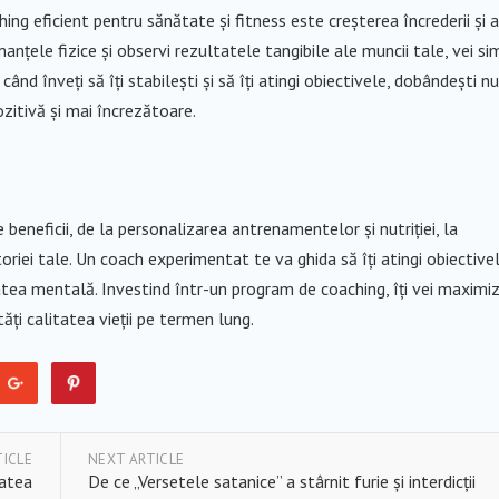
ing eficient pentru sănătate și fitness este creșterea încrederii și a
nțele fizice și observi rezultatele tangibile ale muncii tale, vei sim
ând înveți să îți stabilești și să îți atingi obiectivele, dobândești nu
zitivă și mai încrezătoare.
beneficii, de la personalizarea antrenamentelor și nutriției, la
oriei tale. Un coach experimentat te va ghida să îți atingi obiectivel
atea mentală. Investind într-un program de coaching, îți vei maximi
tăți calitatea vieții pe termen lung.
TICLE
NEXT ARTICLE
tatea
De ce „Versetele satanice” a stârnit furie și interdicții