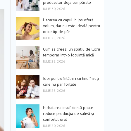
produselor deja cumpărate
IULIE 30, 2026
Uscarea cu capul în jos oferă
volum, dar nu este ideală pentru
orice tip de păr
IULIE 29, 2026
Cum să creezi un spațiu de lucru
temporar într-o locuință mică
IULIE 28, 2026
Idei pentru întâlniri cu tine însuți
care nu par forțate
IULIE 28, 2026
Hidratarea insuficientă poate
reduce producția de salivă și
confortul oral
IULIE 20, 2026