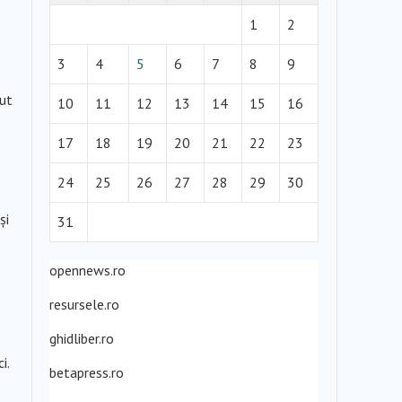
1
2
3
4
5
6
7
8
9
zut
10
11
12
13
14
15
16
17
18
19
20
21
22
23
24
25
26
27
28
29
30
și
31
opennews.ro
resursele.ro
e
ghidliber.ro
i.
betapress.ro