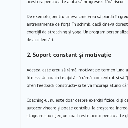
acestora pentru a te ajuta să progresezi fără riscuri.
De exemplu, pentru cineva care vrea să piardă în greu
antrenamente de forță. În schimb, dacă cineva doreșt
exerciții de stretching și yoga. Un program personalizat
de accidentări.
2. Suport constant și motivație
Adesea, este greu să rămâi motivat pe termen lung atu
fitness. Un coach te ajută să rămâi concentrat și să îț
oferi feedback constructiv și te va încuraja atunci cân
Coaching-ul nu este doar despre exerciții fizice, ci și
autoconvingere și poate contribui la creșterea încrede
stagnare sau eșec, un coach este acolo pentru a te ghi