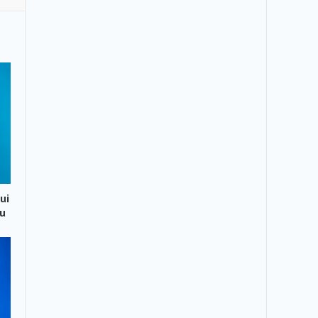
ui
ău