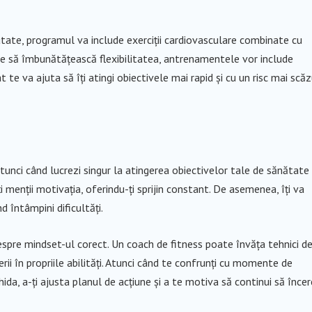
tate, programul va include exerciții cardiovasculare combinate cu
e să îmbunătățească flexibilitatea, antrenamentele vor include
 te va ajuta să îți atingi obiectivele mai rapid și cu un risc mai scă
nci când lucrezi singur la atingerea obiectivelor tale de sănătate 
i menții motivația, oferindu-ți sprijin constant. De asemenea, îți va
d întâmpini dificultăți.
 despre mindset-ul corect. Un coach de fitness poate învăța tehnici d
rii în propriile abilități. Atunci când te confrunți cu momente de
da, a-ți ajusta planul de acțiune și a te motiva să continui să încerc