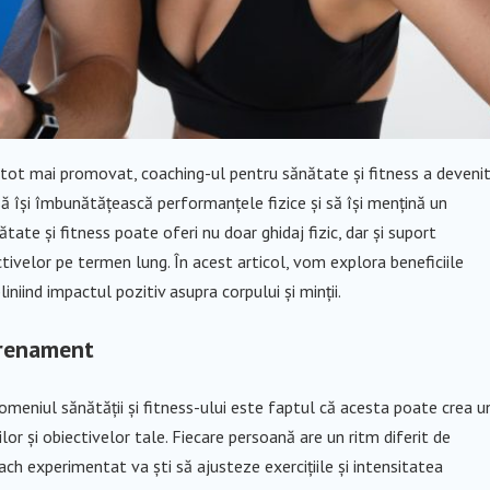
te tot mai promovat, coaching-ul pentru sănătate și fitness a deveni
ă își îmbunătățească performanțele fizice și să își mențină un
tate și fitness poate oferi nu doar ghidaj fizic, dar și suport
ctivelor pe termen lung. În acest articol, vom explora beneficiile
liniind impactul pozitiv asupra corpului și minții.
trenament
domeniul sănătății și fitness-ului este faptul că acesta poate crea u
 și obiectivelor tale. Fiecare persoană are un ritm diferit de
 coach experimentat va ști să ajusteze exercițiile și intensitatea