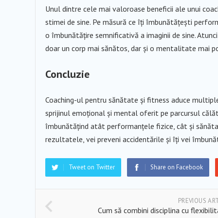
Unul dintre cele mai valoroase beneficii ale unui coach
stimei de sine. Pe măsură ce îți îmbunătățești performa
o îmbunătățire semnificativă a imaginii de sine. Atunci c
doar un corp mai sănătos, dar și o mentalitate mai po
Concluzie
Coaching-ul pentru sănătate și fitness aduce multiple 
sprijinul emoțional și mental oferit pe parcursul călăt
îmbunătățind atât performanțele fizice, cât și sănăt
rezultatele, vei preveni accidentările și îți vei îmbună
Tweet on Twitter
Share on Facebook
PREVIOUS AR
Cum să combini disciplina cu flexibili