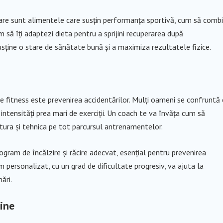
are sunt alimentele care susțin performanța sportivă, cum să combi
 să îți adaptezi dieta pentru a sprijini recuperarea după
sține o stare de sănătate bună și a maximiza rezultatele fizice.
 fitness este prevenirea accidentărilor. Mulți oameni se confruntă 
 intensități prea mari de exerciții. Un coach te va învăța cum să
tura și tehnica pe tot parcursul antrenamentelor.
gram de încălzire și răcire adecvat, esențial pentru prevenirea
am personalizat, cu un grad de dificultate progresiv, va ajuta la
ări.
sine