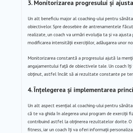
3. Monitorizarea progresului și ajust
Un alt beneficiu major al coaching-ului pentru sănătat
obiectivelor. Spre deosebire de antrenamentele făcute
realizate, un coach va urmări evoluția ta și va ajusta 
modificarea intensității exercițiilor, adăugarea unor no
Monitorizarea constantă a progresului ajută la menți
angajamentului față de obiectivele tale. Un coach îți 
obținut, astfel încât să ai rezultate constante pe te
4. Înțelegerea și implementarea princi
Un alt aspect esențial al coaching-ului pentru sănăta
că te va ghida în alegerea unui program de exerciții fiz
contribuind astfel la obținerea rezultatelor dorite. O
fitness, iar un coach îți va oferi informații personaliza