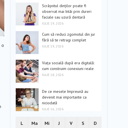
Scrâșnitul dinților poate fi
observat mai întâi prin dureri
faciale sau uzură dentară
IULIE 19, 2026
Cum să reduci zgomotul din jur
fără să te retragi complet
t o
IULIE 19, 2026
Viața socială după era digitală:
cum construim conexiuni reale
IULIE 18, 2026
De ce mesele împreună au
devenit mai importante ca
niciodată
n
IULIE 16, 2026
L
Ma
Mi
J
V
S
D