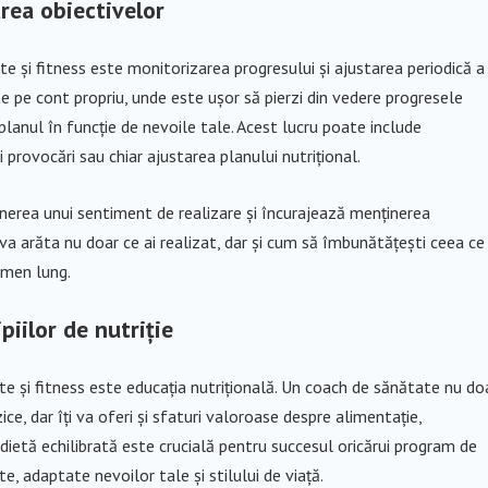
area obiectivelor
e și fitness este monitorizarea progresului și ajustarea periodică a
 pe cont propriu, unde este ușor să pierzi din vedere progresele
planul în funcție de nevoile tale. Acest lucru poate include
i provocări sau chiar ajustarea planului nutrițional.
nerea unui sentiment de realizare și încurajează menținerea
va arăta nu doar ce ai realizat, dar și cum să îmbunătățești ceea ce 
rmen lung.
piilor de nutriție
te și fitness este educația nutrițională. Un coach de sănătate nu do
ice, dar îți va oferi și sfaturi valoroase despre alimentație,
 dietă echilibrată este crucială pentru succesul oricărui program de
te, adaptate nevoilor tale și stilului de viață.