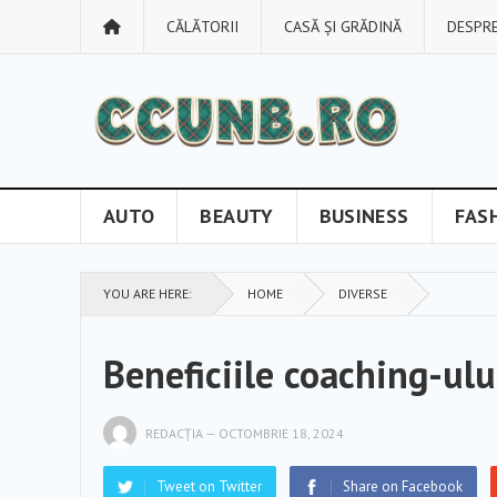
CĂLĂTORII
CASĂ ȘI GRĂDINĂ
DESPRE
AUTO
BEAUTY
BUSINESS
FAS
YOU ARE HERE:
HOME
DIVERSE
Beneficiile coaching-ulu
REDACȚIA
—
OCTOMBRIE 18, 2024
Tweet on Twitter
Share on Facebook