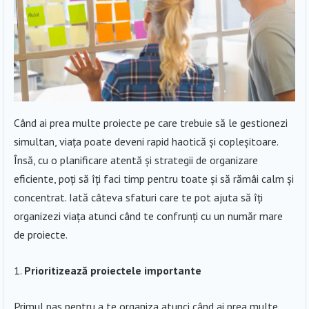
Când ai prea multe proiecte pe care trebuie să le gestionezi
simultan, viața poate deveni rapid haotică și copleșitoare.
Însă, cu o planificare atentă și strategii de organizare
eficiente, poți să îți faci timp pentru toate și să rămâi calm și
concentrat. Iată câteva sfaturi care te pot ajuta să îți
organizezi viața atunci când te confrunți cu un număr mare
de proiecte.
Prioritizează proiectele importante
Primul pas pentru a te organiza atunci când ai prea multe