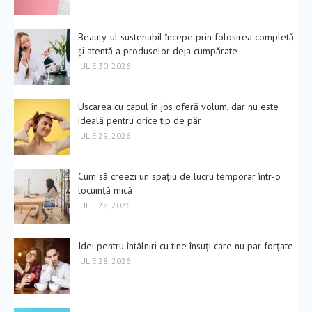
Beauty-ul sustenabil începe prin folosirea completă
și atentă a produselor deja cumpărate
IULIE 30, 2026
Uscarea cu capul în jos oferă volum, dar nu este
ideală pentru orice tip de păr
IULIE 29, 2026
Cum să creezi un spațiu de lucru temporar într-o
locuință mică
IULIE 28, 2026
Idei pentru întâlniri cu tine însuți care nu par forțate
IULIE 28, 2026