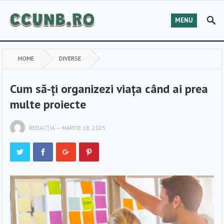
MENU
HOME
DIVERSE
Cum să-ți organizezi viața când ai prea
multe proiecte
REDACȚIA
—
MARTIE 18, 2025