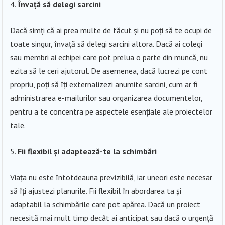
Învață să delegi sarcini
Dacă simți că ai prea multe de făcut și nu poți să te ocupi de
toate singur, învață să delegi sarcini altora. Dacă ai colegi
sau membri ai echipei care pot prelua o parte din muncă, nu
ezita să le ceri ajutorul. De asemenea, dacă lucrezi pe cont
propriu, poți să îți externalizezi anumite sarcini, cum ar fi
administrarea e-mailurilor sau organizarea documentelor,
pentru a te concentra pe aspectele esențiale ale proiectelor
tale.
Fii flexibil și adaptează-te la schimbări
Viața nu este întotdeauna previzibilă, iar uneori este necesar
să îți ajustezi planurile. Fii flexibil în abordarea ta și
adaptabil la schimbările care pot apărea. Dacă un proiect
necesită mai mult timp decât ai anticipat sau dacă o urgență