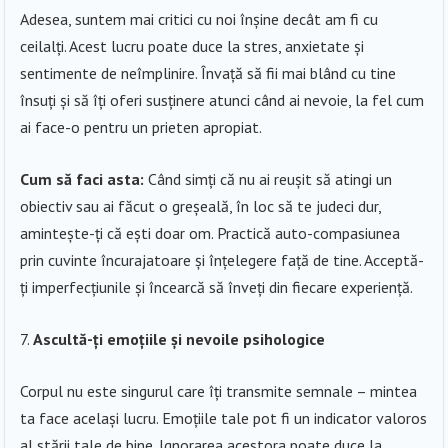
Adesea, suntem mai critici cu noi înșine decât am fi cu
ceilalți. Acest lucru poate duce la stres, anxietate și
sentimente de neîmplinire. Învață să fii mai blând cu tine
însuți și să îți oferi susținere atunci când ai nevoie, la fel cum
ai face-o pentru un prieten apropiat.
Cum să faci asta:
Când simți că nu ai reușit să atingi un
obiectiv sau ai făcut o greșeală, în loc să te judeci dur,
amintește-ți că ești doar om. Practică auto-compasiunea
prin cuvinte încurajatoare și înțelegere față de tine. Acceptă-
ți imperfecțiunile și încearcă să înveți din fiecare experiență.
Ascultă-ți emoțiile și nevoile psihologice
Corpul nu este singurul care îți transmite semnale – mintea
ta face același lucru. Emoțiile tale pot fi un indicator valoros
al stării tale de bine. Ignorarea acestora poate duce la