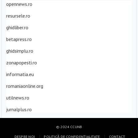
opennews.ro
resursele.ro
ghidliber.ro
betapress.ro
ghidsimplu.ro
zonapopesti.ro
informatia.eu
romaniaonline.org
utilnews.ro
jurnalplus.ro
© 2024
CCUNB
DESPRE NOI
POLITICĂ DE CONFIDENȚIALITATE
CONTACT