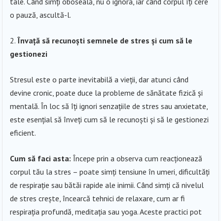
tale. Când simți oboseală, nu o ignora, iar când corpul îți cere
o pauză, ascultă-l.
Învață să recunoști semnele de stres și cum să le
gestionezi
Stresul este o parte inevitabilă a vieții, dar atunci când
devine cronic, poate duce la probleme de sănătate fizică și
mentală. În loc să îți ignori senzațiile de stres sau anxietate,
este esențial să înveți cum să le recunoști și să le gestionezi
eficient.
Cum să faci asta:
Începe prin a observa cum reacționează
corpul tău la stres – poate simți tensiune în umeri, dificultăți
de respirație sau bătăi rapide ale inimii. Când simți că nivelul
de stres crește, încearcă tehnici de relaxare, cum ar fi
respirația profundă, meditația sau yoga. Aceste practici pot