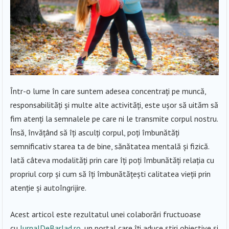
Într-o lume în care suntem adesea concentrați pe muncă,
responsabilități și multe alte activități, este ușor să uităm să
fim atenți la semnalele pe care ni le transmite corpul nostru.
Însă, învățând să îți asculți corpul, poți îmbunătăți
semnificativ starea ta de bine, sănătatea mentală și fizică.
Iată câteva modalități prin care îți poți îmbunătăți relația cu
propriul corp și cum să îți îmbunătățești calitatea vieții prin
atenție și autoîngrijire.
Acest articol este rezultatul unei colaborări fructuoase
cu
JurnalDeBarlad.ro
, un portal care îți aduce știri obiective și