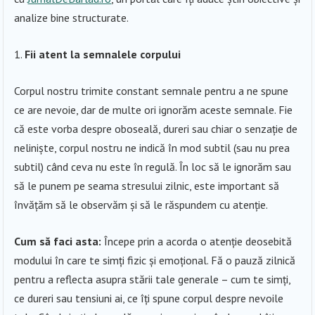
analize bine structurate.
Fii atent la semnalele corpului
Corpul nostru trimite constant semnale pentru a ne spune
ce are nevoie, dar de multe ori ignorăm aceste semnale. Fie
că este vorba despre oboseală, dureri sau chiar o senzație de
neliniște, corpul nostru ne indică în mod subtil (sau nu prea
subtil) când ceva nu este în regulă. În loc să le ignorăm sau
să le punem pe seama stresului zilnic, este important să
învățăm să le observăm și să le răspundem cu atenție.
Cum să faci asta:
Începe prin a acorda o atenție deosebită
modului în care te simți fizic și emoțional. Fă o pauză zilnică
pentru a reflecta asupra stării tale generale – cum te simți,
ce dureri sau tensiuni ai, ce îți spune corpul despre nevoile