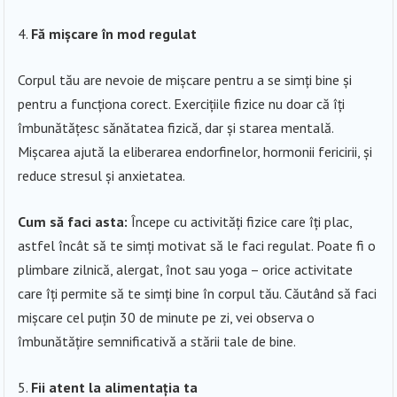
Fă mișcare în mod regulat
Corpul tău are nevoie de mișcare pentru a se simți bine și
pentru a funcționa corect. Exercițiile fizice nu doar că îți
îmbunătățesc sănătatea fizică, dar și starea mentală.
Mișcarea ajută la eliberarea endorfinelor, hormonii fericirii, și
reduce stresul și anxietatea.
Cum să faci asta:
Începe cu activități fizice care îți plac,
astfel încât să te simți motivat să le faci regulat. Poate fi o
plimbare zilnică, alergat, înot sau yoga – orice activitate
care îți permite să te simți bine în corpul tău. Căutând să faci
mișcare cel puțin 30 de minute pe zi, vei observa o
îmbunătățire semnificativă a stării tale de bine.
Fii atent la alimentația ta