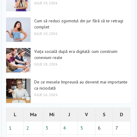
IULIE 19, 2026
Cum să reduci zgomotul din jur fără să te retragi
complet
IULIE 19, 2026
Viața socială după era digitală: cum construim
conexiuni reale
IULIE 18, 2026
De ce mesele împreună au devenit mai importante
ca niciodată
IULIE 16, 2026
L
Ma
Mi
J
V
S
D
1
2
3
4
5
6
7