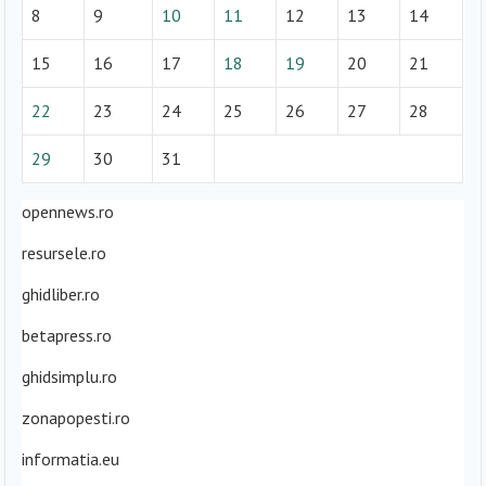
8
9
10
11
12
13
14
15
16
17
18
19
20
21
22
23
24
25
26
27
28
29
30
31
opennews.ro
resursele.ro
ghidliber.ro
betapress.ro
ghidsimplu.ro
zonapopesti.ro
informatia.eu