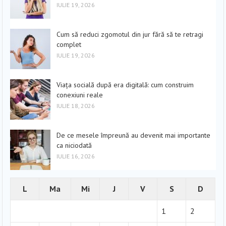
IULIE 19, 2026
Cum să reduci zgomotul din jur fără să te retragi
complet
IULIE 19, 2026
Viața socială după era digitală: cum construim
conexiuni reale
IULIE 18, 2026
De ce mesele împreună au devenit mai importante
ca niciodată
IULIE 16, 2026
L
Ma
Mi
J
V
S
D
1
2