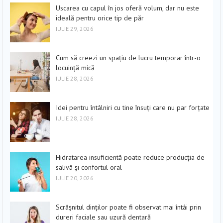
Uscarea cu capul în jos oferă volum, dar nu este
ideală pentru orice tip de păr
IULIE 29, 2026
Cum să creezi un spațiu de lucru temporar într-o
locuință mică
IULIE 28, 2026
Idei pentru întâlniri cu tine însuți care nu par forțate
IULIE 28, 2026
Hidratarea insuficientă poate reduce producția de
salivă și confortul oral
IULIE 20, 2026
Scrâșnitul dinților poate fi observat mai întâi prin
dureri faciale sau uzură dentară