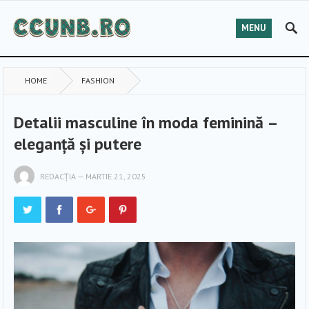
MENU
HOME
FASHION
Detalii masculine în moda feminină –
eleganță și putere
REDACȚIA
—
MARTIE 21, 2025