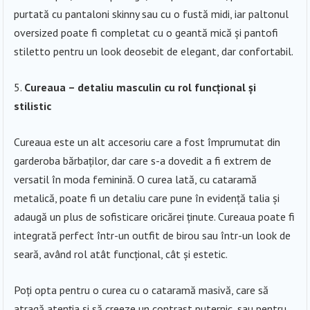
purtată cu pantaloni skinny sau cu o fustă midi, iar paltonul
oversized poate fi completat cu o geantă mică și pantofi
stiletto pentru un look deosebit de elegant, dar confortabil.
Cureaua – detaliu masculin cu rol funcțional și
stilistic
Cureaua este un alt accesoriu care a fost împrumutat din
garderoba bărbaților, dar care s-a dovedit a fi extrem de
versatil în moda feminină. O curea lată, cu cataramă
metalică, poate fi un detaliu care pune în evidență talia și
adaugă un plus de sofisticare oricărei ținute. Cureaua poate fi
integrată perfect într-un outfit de birou sau într-un look de
seară, având rol atât funcțional, cât și estetic.
Poți opta pentru o curea cu o cataramă masivă, care să
atragă atenția și să creeze un contrast puternic, sau pentru