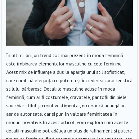
În ultimii ani, un trend tot mai prezent în moda feminină
este îmbinarea elementelor masculine cu cele feminine.
Acest mix de influențe a dus la apariția unui stil sofisticat,
care combină eleganța cu puterea și încrederea caracteristică
stilului bărbaresc. Detaliile masculine aduse în moda
feminină, cum ar fi costumele, cravatele, pantofii din piele
sau chiar stilul și croiul vestimentar, nu doar că adaugă un
aer de autoritate, dar și pun în valoare feminitatea în
moduri inovative. În acest articol, vom explora cum aceste
detalii masculine pot adăuga un plus de rafinament și putere
ținutelor feminine, fiind esențiale pentru un look modern, dar