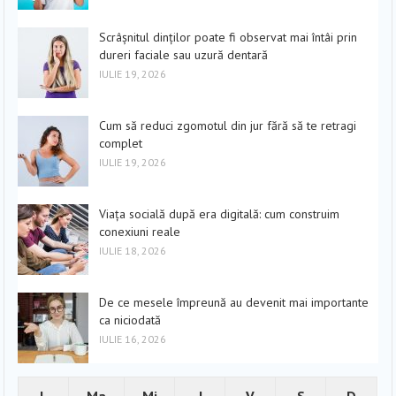
Scrâșnitul dinților poate fi observat mai întâi prin
dureri faciale sau uzură dentară
IULIE 19, 2026
Cum să reduci zgomotul din jur fără să te retragi
complet
IULIE 19, 2026
Viața socială după era digitală: cum construim
conexiuni reale
IULIE 18, 2026
De ce mesele împreună au devenit mai importante
ca niciodată
IULIE 16, 2026
L
Ma
Mi
J
V
S
D