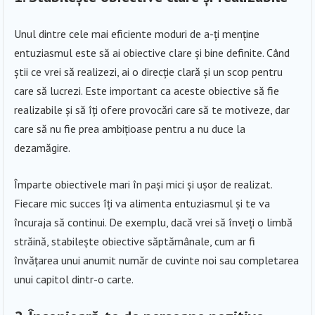
Unul dintre cele mai eficiente moduri de a-ți menține
entuziasmul este să ai obiective clare și bine definite. Când
știi ce vrei să realizezi, ai o direcție clară și un scop pentru
care să lucrezi. Este important ca aceste obiective să fie
realizabile și să îți ofere provocări care să te motiveze, dar
care să nu fie prea ambițioase pentru a nu duce la
dezamăgire.
Împarte obiectivele mari în pași mici și ușor de realizat.
Fiecare mic succes îți va alimenta entuziasmul și te va
încuraja să continui. De exemplu, dacă vrei să înveți o limbă
străină, stabilește obiective săptămânale, cum ar fi
învățarea unui anumit număr de cuvinte noi sau completarea
unui capitol dintr-o carte.