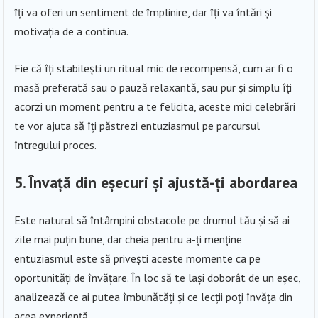
îți va oferi un sentiment de împlinire, dar îți va întări și
motivația de a continua.
Fie că îți stabilești un ritual mic de recompensă, cum ar fi o
masă preferată sau o pauză relaxantă, sau pur și simplu îți
acorzi un moment pentru a te felicita, aceste mici celebrări
te vor ajuta să îți păstrezi entuziasmul pe parcursul
întregului proces.
5. Învață din eșecuri și ajustă-ți abordarea
Este natural să întâmpini obstacole pe drumul tău și să ai
zile mai puțin bune, dar cheia pentru a-ți menține
entuziasmul este să privești aceste momente ca pe
oportunități de învățare. În loc să te lași doborât de un eșec,
analizează ce ai putea îmbunătăți și ce lecții poți învăța din
acea experiență.