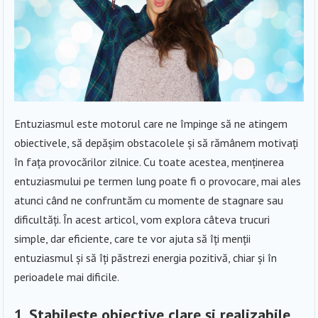
Entuziasmul este motorul care ne împinge să ne atingem
obiectivele, să depășim obstacolele și să rămânem motivați
în fața provocărilor zilnice. Cu toate acestea, menținerea
entuziasmului pe termen lung poate fi o provocare, mai ales
atunci când ne confruntăm cu momente de stagnare sau
dificultăți. În acest articol, vom explora câteva trucuri
simple, dar eficiente, care te vor ajuta să îți menții
entuziasmul și să îți păstrezi energia pozitivă, chiar și în
perioadele mai dificile.
1. Stabilește obiective clare și realizabile