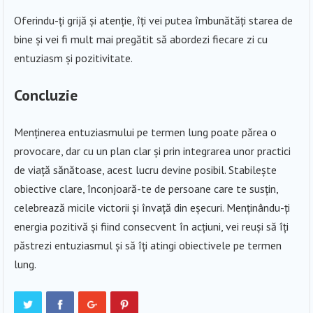
Oferindu-ți grijă și atenție, îți vei putea îmbunătăți starea de
bine și vei fi mult mai pregătit să abordezi fiecare zi cu
entuziasm și pozitivitate.
Concluzie
Menținerea entuziasmului pe termen lung poate părea o
provocare, dar cu un plan clar și prin integrarea unor practici
de viață sănătoase, acest lucru devine posibil. Stabilește
obiective clare, înconjoară-te de persoane care te susțin,
celebrează micile victorii și învață din eșecuri. Menținându-ți
energia pozitivă și fiind consecvent în acțiuni, vei reuși să îți
păstrezi entuziasmul și să îți atingi obiectivele pe termen
lung.