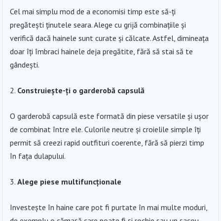
Cel mai simplu mod de a economisi timp este să-ți
pregătești ținutele seara. Alege cu grijă combinațiile și
verifică dacă hainele sunt curate și călcate. Astfel, dimineața
doar îți îmbraci hainele deja pregătite, fără să stai să te
gândești.
Construiește-ți o garderobă capsulă
O garderobă capsulă este formată din piese versatile și ușor
de combinat între ele. Culorile neutre și croielile simple îți
permit să creezi rapid outfituri coerente, fără să pierzi timp
în fața dulapului.
Alege piese multifuncționale
Investește în haine care pot fi purtate în mai multe moduri,
de exemplu o cămașă care poate fi și rochie sau un sacou