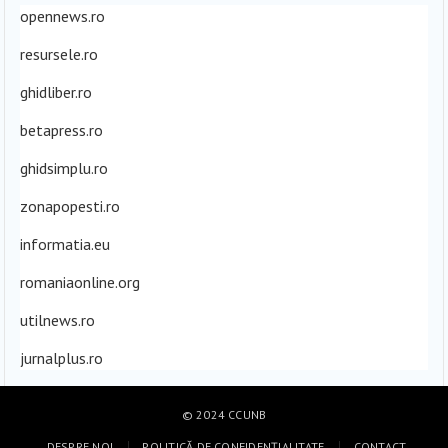
opennews.ro
resursele.ro
ghidliber.ro
betapress.ro
ghidsimplu.ro
zonapopesti.ro
informatia.eu
romaniaonline.org
utilnews.ro
jurnalplus.ro
© 2024
CCUNB
DESPRE NOI
POLITICĂ DE CONFIDENȚIALITATE
CONTACT