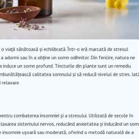
o viață sănătoasă și echilibrată. Într-o eră marcată de stresul
n a adormi sau în a obține un somn odihnitor. Din fericire, natura ne
a induce un somn profund. Tincturile din plante sunt un remediu
ă îmbunătățească calitatea somnului și să reducă nivelul de stres. Iat
 relaxare.
entru combaterea insomniei și a stresului. Utilizată de secole în
 relaxarea sistemului nervos, reducând anxietatea și inducând un so
de insomnie ușoară sau moderată, oferind o metodă naturală de a