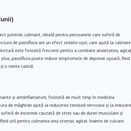
iunii)
efect puternic calmant, ideală pentru persoanele care suferă de
ctura de passiflora are un efect sedativ ușor, care ajută la calmar
 tinctură este folosită frecvent pentru a combate anxietatea, agitaț
În plus, passiflora poate reduce simptomele de depresie ușoară, fiind
 și o minte calmă.
mante și antiinflamatorii, folosită de mult timp în medicina
ctura de măghiran ajută la reducerea tensiunii nervoase și la inducer
e suferă de insomnie cauzată de stres sau de dureri musculare și
, fiind util pentru calmarea unui stomac agitat înainte de culcare.