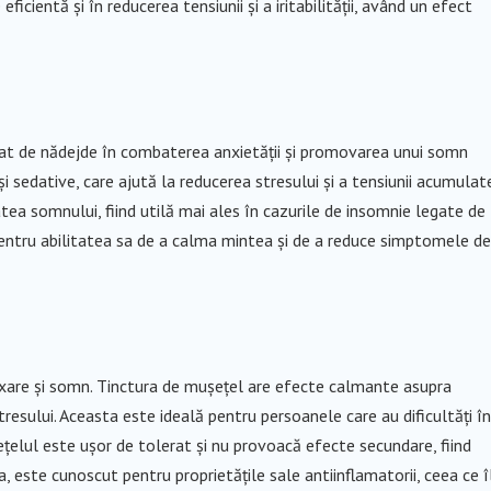
ficientă și în reducerea tensiunii și a iritabilității, având un efect
iat de nădejde în combaterea anxietății și promovarea unui somn
și sedative, care ajută la reducerea stresului și a tensiunii acumulate
tea somnului, fiind utilă mai ales în cazurile de insomnie legate de
pentru abilitatea sa de a calma mintea și de a reduce simptomele de
axare și somn. Tinctura de mușețel are efecte calmante asupra
stresului. Aceasta este ideală pentru persoanele care au dificultăți în
șețelul este ușor de tolerat și nu provoacă efecte secundare, fiind
 este cunoscut pentru proprietățile sale antiinflamatorii, ceea ce î