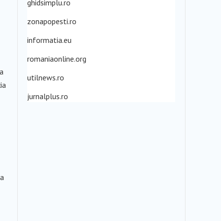
ghidsimplu.ro
zonapopesti.ro
informatia.eu
romaniaonline.org
ea
utilnews.ro
ia
jurnalplus.ro
ea