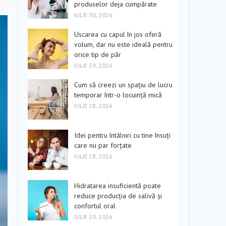
produselor deja cumpărate
IULIE 30, 2026
Uscarea cu capul în jos oferă
volum, dar nu este ideală pentru
orice tip de păr
IULIE 29, 2026
Cum să creezi un spațiu de lucru
temporar într-o locuință mică
IULIE 28, 2026
Idei pentru întâlniri cu tine însuți
care nu par forțate
IULIE 28, 2026
Hidratarea insuficientă poate
reduce producția de salivă și
confortul oral
IULIE 20, 2026