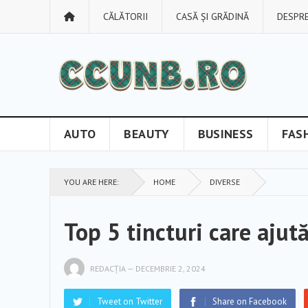
CĂLĂTORII
CASĂ ȘI GRĂDINĂ
DESPRE
AUTO
BEAUTY
BUSINESS
FAS
YOU ARE HERE:
HOME
DIVERSE
Top 5 tincturi care ajut
REDACȚIA
—
DECEMBRIE 2, 2024
Tweet on Twitter
Share on Facebook