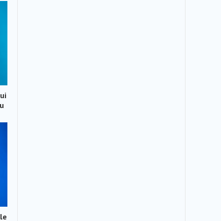
ui
ău
le