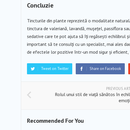
Concluzie
Tincturile din plante reprezintă o modalitate naturală 
tinctura de valeriană, lavandă, mușețel, passiflora sa
sedative care te pot ajuta să îți regăsești echilibrul și
important să te consulți cu un specialist, mai ales dac
de efectele lor pozitive într-un mod sigur și eficient,
Tweet on Twitter
Share on Facebook
PREVIOUS AR
Rolul unui stil de viață sănătos în echil
emoți
Recommended For You