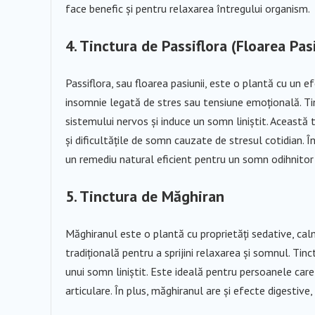
face benefic și pentru relaxarea întregului organism.
4. Tinctura de Passiflora (Floarea Pas
Passiflora, sau floarea pasiunii, este o plantă cu un 
insomnie legată de stres sau tensiune emoțională. Tin
sistemului nervos și induce un somn liniștit. Această
și dificultățile de somn cauzate de stresul cotidian. 
un remediu natural eficient pentru un somn odihnitor
5. Tinctura de Măghiran
Măghiranul este o plantă cu proprietăți sedative, cal
tradițională pentru a sprijini relaxarea și somnul. Tin
unui somn liniștit. Este ideală pentru persoanele car
articulare. În plus, măghiranul are și efecte digestive