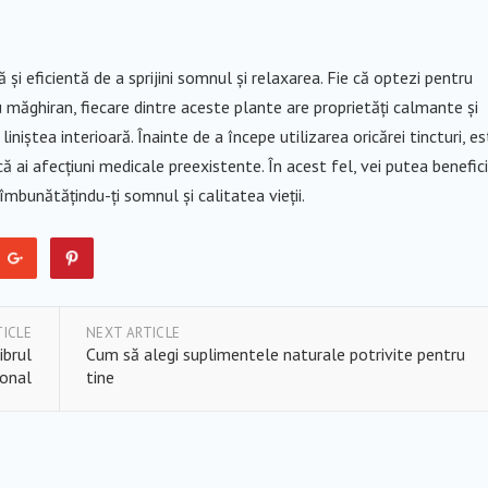
și eficientă de a sprijini somnul și relaxarea. Fie că optezi pentru
u măghiran, fiecare dintre aceste plante are proprietăți calmante și
 liniștea interioară. Înainte de a începe utilizarea oricărei tincturi, e
ă ai afecțiuni medicale preexistente. În acest fel, vei putea benefic
 îmbunătățindu-ți somnul și calitatea vieții.
TICLE
NEXT ARTICLE
ibrul
Cum să alegi suplimentele naturale potrivite pentru
onal
tine