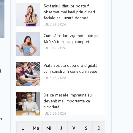
Scrâșnitul dinților poate fi
observat mai întâi prin dureri
faciale sau uzură dentară
IULIE 19, 2026
Cum să reduci zgomotul din jur
fără să te retragi complet
IULIE 19, 2026
Viața socială după era digitală:
ă
cum construim conexiuni reale
IULIE 18, 2026
De ce mesele împreună au
devenit mai importante ca
niciodată
IULIE 16, 2026
mn
L
Ma
Mi
J
V
S
D