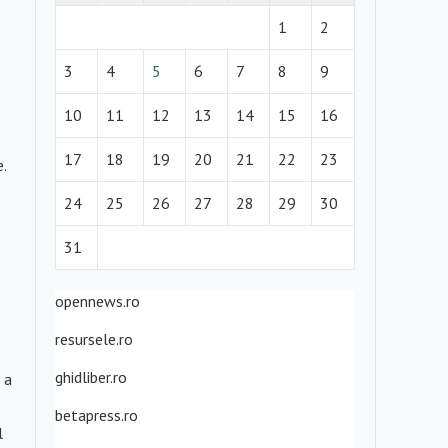
1
2
3
4
5
6
7
8
9
10
11
12
13
14
15
16
17
18
19
20
21
22
23
.
24
25
26
27
28
29
30
31
opennews.ro
resursele.ro
ghidliber.ro
 a
betapress.ro
l