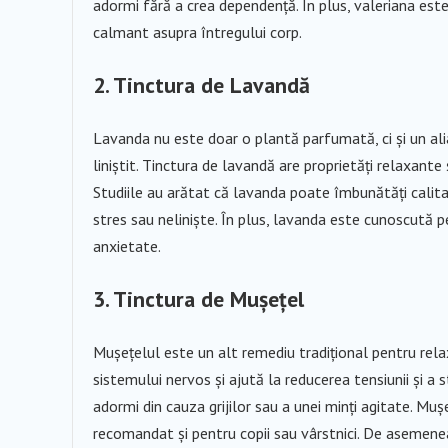
adormi fără a crea dependență. În plus, valeriana este e
calmant asupra întregului corp.
2. Tinctura de Lavandă
Lavanda nu este doar o plantă parfumată, ci și un al
liniștit. Tinctura de lavandă are proprietăți relaxante 
Studiile au arătat că lavanda poate îmbunătăți calita
stres sau neliniște. În plus, lavanda este cunoscută 
anxietate.
3. Tinctura de Mușețel
Mușețelul este un alt remediu tradițional pentru rel
sistemului nervos și ajută la reducerea tensiunii și a 
adormi din cauza grijilor sau a unei minți agitate. Mu
recomandat și pentru copii sau vârstnici. De asemenea,