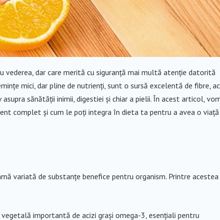
u vederea, dar care merită cu siguranță mai multă atenție datorită
mințe mici, dar pline de nutrienți, sunt o sursă excelentă de fibre, ac
upra sănătății inimii, digestiei și chiar a pielii. În acest articol, vo
ent complet și cum le poți integra în dieta ta pentru a avea o viață
gamă variată de substanțe benefice pentru organism. Printre acestea
 vegetală importantă de acizi grași omega-3, esențiali pentru