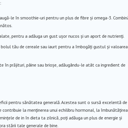
:
daugă-le în smoothie-uri pentru un plus de fibre și omega-3. Combin
ănătos.
late, pentru a adăuga un gust ușor nucos și un aport de nutrienți.
n bolul tău de cereale sau iaurt pentru a îmbogăți gustul și valoarea
te în prăjituri, pâine sau brioșe, adăugându-le atât ca ingredient de
eficii pentru sănătatea generală. Acestea sunt o sursă excelentă de
are contribuie la menținerea unui echilibru hormonal, la îmbunătățirea
semințele de in în dieta ta zilnică, poți adăuga un plus de energie și
pra stării tale generale de bine.