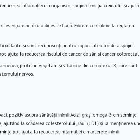
ucerea inflamației din organism, sprijină funcția creierului și ajută
nt esențiale pentru o digestie bună. Fibrele contribuie la reglarea
tioxidante și sunt recunoscuți pentru capacitatea lor de a sprijini
ot ajuta la reducerea riscului de cancer de sân și cancer colorectal.
 asemenea, proteine vegetale și vitamine din complexul B, care sunt
istemului nervos.
t pozitiv asupra sănătății inimii. Acizii grași omega-3 din semințe
e, ajutând la scăderea colesterolului „rău” (LDL) și la menținerea un
nțe pot ajuta la reducerea inflamației din arterele inimii.