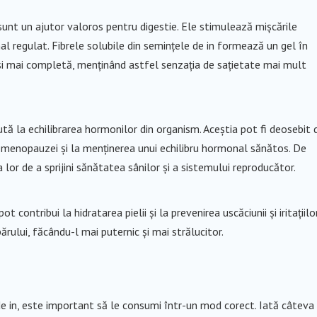
n sunt un ajutor valoros pentru digestie. Ele stimulează mișcările
nal regulat. Fibrele solubile din semințele de in formează un gel în
 și mai completă, menținând astfel senzația de sațietate mai mult
jută la echilibrarea hormonilor din organism. Aceștia pot fi deosebit 
 menopauzei și la menținerea unui echilibru hormonal sănătos. De
lor de a sprijini sănătatea sânilor și a sistemului reproducător.
 contribui la hidratarea pielii și la prevenirea uscăciunii și iritațiilor
rului, făcându-l mai puternic și mai strălucitor.
de in, este important să le consumi într-un mod corect. Iată câteva