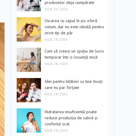
produselor deja cumpărate
IULIE 30, 2026
Uscarea cu capul în jos oferă
volum, dar nu este ideală pentru
orice tip de păr
IULIE 29, 2026
Cum să creezi un spațiu de lucru
temporar într-o locuință mică
IULIE 28, 2026
Idei pentru întâlniri cu tine însuți
care nu par forțate
IULIE 28, 2026
Hidratarea insuficientă poate
reduce producția de salivă și
confortul oral
IULIE 20, 2026