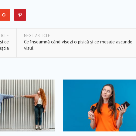
TICLE
NEXT ARTICLE
și ce
Ce înseamnă când visezi o pisică și ce mesaje ascunde
eștia
visul