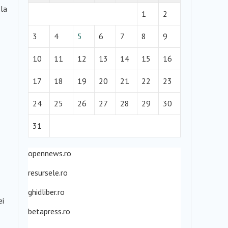
 la
1
2
3
4
5
6
7
8
9
10
11
12
13
14
15
16
17
18
19
20
21
22
23
24
25
26
27
28
29
30
31
opennews.ro
resursele.ro
ghidliber.ro
ei
betapress.ro