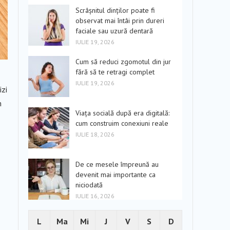
Scrâșnitul dinților poate fi
observat mai întâi prin dureri
faciale sau uzură dentară
IULIE 19, 2026
Cum să reduci zgomotul din jur
fără să te retragi complet
IULIE 19, 2026
izi
m
Viața socială după era digitală:
cum construim conexiuni reale
IULIE 18, 2026
De ce mesele împreună au
devenit mai importante ca
niciodată
IULIE 16, 2026
L
Ma
Mi
J
V
S
D