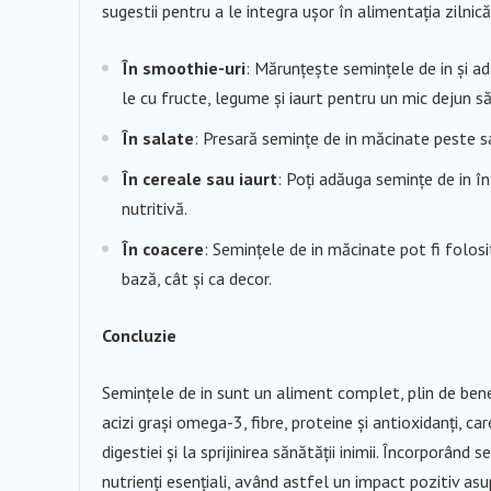
sugestii pentru a le integra ușor în alimentația zilnică
În smoothie-uri
: Mărunțește semințele de in și a
le cu fructe, legume și iaurt pentru un mic dejun s
În salate
: Presară semințe de in măcinate peste sa
În cereale sau iaurt
: Poți adăuga semințe de in î
nutritivă.
În coacere
: Semințele de in măcinate pot fi folosi
bază, cât și ca decor.
Concluzie
Semințele de in sunt un aliment complet, plin de ben
acizi grași omega-3, fibre, proteine și antioxidanți, c
digestiei și la sprijinirea sănătății inimii. Încorporând 
nutrienți esențiali, având astfel un impact pozitiv asu