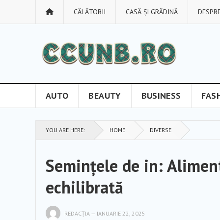
CĂLĂTORII
CASĂ ȘI GRĂDINĂ
DESPRE
AUTO
BEAUTY
BUSINESS
FAS
YOU ARE HERE:
HOME
DIVERSE
Semințele de in: Alimen
echilibrată
REDACȚIA
—
IANUARIE 22, 2025