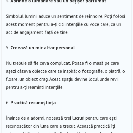
Aprinde o lumânare sau un bețișor parfumat
Simbolul luminii aduce un sentiment de reînnoire. Poți folosi
acest moment pentru a-ți citi intențiile cu voce tare, ca un
act de angajament față de tine.
Creează un mic altar personal
Nu trebuie să fie ceva complicat. Poate fi o masă pe care
așezi câteva obiecte care te inspiră: o fotografie, o piatră, o
floare, un obiect drag. Acest spațiu devine locul unde revii
pentru a-ți reaminti intențiile.
Practică recunoștința
Înainte de a adormi, notează trei lucruri pentru care ești
recunoscător din luna care a trecut. Această practică îți