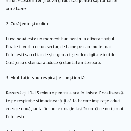
mine”. Aceste intenții devin ghidul tău pentru săptămânile
următoare.
Curățenie și ordine
Luna nouă este un moment bun pentru a elibera spațiul.
Poate fi vorba de un sertar, de haine pe care nu le mai
folosești sau chiar de ștergerea fișierelor digitale inutile.
Curățenia exterioară aduce și claritate interioară.
Meditație sau respirație conștientă
Rezervă-ți 10-15 minute pentru a sta în liniște. Focalizează-
te pe respirație și imaginează-ți că la fiecare inspirație aduci
energie nouă, iar la fiecare expirație lași în urmă ce nu îți mai
folosește.