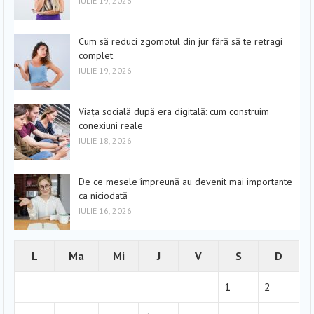
IULIE 19, 2026
Cum să reduci zgomotul din jur fără să te retragi
complet
IULIE 19, 2026
Viața socială după era digitală: cum construim
conexiuni reale
IULIE 18, 2026
De ce mesele împreună au devenit mai importante
ca niciodată
IULIE 16, 2026
L
Ma
Mi
J
V
S
D
1
2