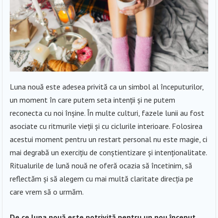
Luna nouă este adesea privită ca un simbol al începuturilor,
un moment în care putem seta intenții și ne putem
reconecta cu noi înșine. În multe culturi, fazele lunii au fost
asociate cu ritmurile vieții și cu ciclurile interioare. Folosirea
acestui moment pentru un restart personal nu este magie, ci
mai degrabă un exercițiu de conștientizare și intenționalitate.
Ritualurile de lună nouă ne oferă ocazia să încetinim, să
reflectăm și să alegem cu mai multă claritate direcția pe
care vrem să o urmăm.
De ce luna nouă este potrivită pentru un nou început