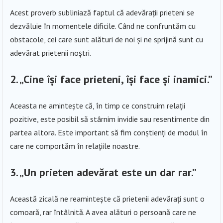
Acest proverb subliniază faptul că adevărații prieteni se
dezvăluie în momentele dificile. Când ne confruntăm cu
obstacole, cei care sunt alături de noi și ne sprijină sunt cu
adevărat prietenii noștri.
2.
„Cine își face prieteni, își face și inamici.”
Aceasta ne amintește că, în timp ce construim relații
pozitive, este posibil să stârnim invidie sau resentimente din
partea altora. Este important să fim conștienți de modul în
care ne comportăm în relațiile noastre.
3.
„Un prieten adevărat este un dar rar.”
Această zicală ne reamintește că prietenii adevărați sunt o
comoară, rar întâlnită. A avea alături o persoană care ne