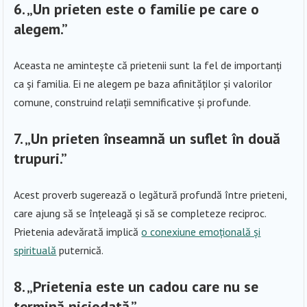
6.
„Un prieten este o familie pe care o
alegem.”
Aceasta ne amintește că prietenii sunt la fel de importanți
ca și familia. Ei ne alegem pe baza afinităților și valorilor
comune, construind relații semnificative și profunde.
7.
„Un prieten înseamnă un suflet în două
trupuri.”
Acest proverb sugerează o legătură profundă între prieteni,
care ajung să se înțeleagă și să se completeze reciproc.
Prietenia adevărată implică
o conexiune emoțională și
spirituală
puternică.
8.
„Prietenia este un cadou care nu se
termină niciodată.”