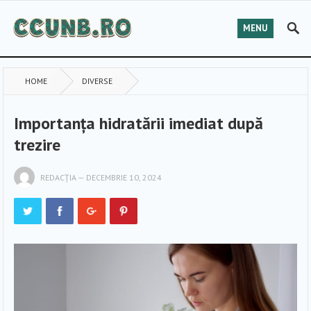
MENU
HOME
DIVERSE
Importanța hidratării imediat după
trezire
REDACȚIA
—
DECEMBRIE 10, 2024