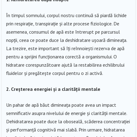
În timpul somnului, corpul nostru continuă să piardă lichide
prin respirație, transpirație și alte procese fiziologice. De
asemenea, consumul de apă este întrerupt pe parcursul
nopții, ceea ce poate duce la deshidratare ușoară dimineața.
La trezire, este important să îți reînnoiești rezerva de apă
pentru a sprijini funcționarea corectă a organismului. O
hidratare corespunzătoare ajută la restabilirea echilibrului
fluidelor și pregătește corpul pentru o zi activă.
2. Creșterea energiei și a clarității mentale
Un pahar de apă băut dimineața poate avea un impact
semnificativ asupra nivelului de energie și clarității mentale.
Dehidratarea poate duce la oboseală, scăderea concentrației
și performanță cognitivă mai slabă. Prin urmare, hidratarea