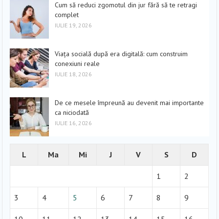
Cum să reduci zgomotul din jur fără să te retragi
complet
IULIE 19, 2026
Viața socială după era digitală: cum construim
conexiuni reale
IULIE 18, 2026
De ce mesele împreună au devenit mai importante
ca niciodată
IULIE 16, 2026
L
Ma
Mi
J
V
S
D
1
2
3
4
5
6
7
8
9
10
11
12
13
14
15
16