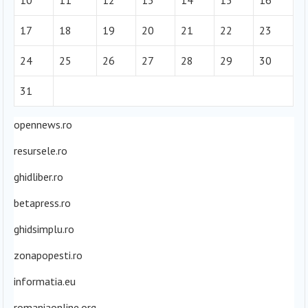
17
18
19
20
21
22
23
24
25
26
27
28
29
30
31
opennews.ro
resursele.ro
ghidliber.ro
betapress.ro
ghidsimplu.ro
zonapopesti.ro
informatia.eu
romaniaonline.org