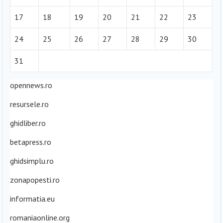
17
18
19
20
21
22
23
24
25
26
27
28
29
30
31
opennews.ro
resursele.ro
ghidliber.ro
betapress.ro
ghidsimplu.ro
zonapopesti.ro
informatia.eu
romaniaonline.org