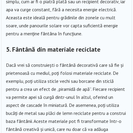
simplu, cum ar fi o piatră plată sau un recipient decorativ, iar
apa va curge constant, fără a necesita energie electrică.
Aceasta este ideală pentru grădinile din zonele cu mult
soare, unde panourile solare vor capta suficientă energie
pentru a menține fântâna în funcțiune.
5. Fântână din materiale reciclate
Dacă vrei să construiești o fântână decorativă care să fie și
prietenoasă cu mediul, poți folosi materiale reciclate. De
exemplu, poți utiliza sticle vechi sau borcane din sticlă
pentru a crea un efect de „piramidă de apă”. Fiecare recipient
va permite apei să curgă dintr-unul în altul, oferind un
aspect de cascade în miniatură. De asemenea, poți utiliza
bucăți de metal sau plăci de lemn reciclate pentru a construi
baza fântânii. Aceste materiale pot fi transformate într-o
fântână creativă și unică, care nu doar că va adăuga