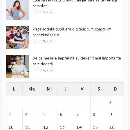
Cum să reduci zgomotul din jur fără să te retragi
complet
IULIE 19, 2026
Viața socială după era digitală: cum construim
conexiuni reale
IULIE 18, 2026
De ce mesele împreună au devenit mai importante
ca niciodată
IULIE 16, 2026
L
Ma
Mi
J
V
S
D
1
2
3
4
5
6
7
8
9
10
11
12
13
14
15
16