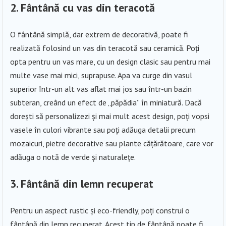
2. Fântână cu vas din teracotă
O fântână simplă, dar extrem de decorativă, poate fi
realizată folosind un vas din teracotă sau ceramică. Poți
opta pentru un vas mare, cu un design clasic sau pentru mai
multe vase mai mici, suprapuse. Apa va curge din vasul
superior într-un alt vas aflat mai jos sau într-un bazin
subteran, creând un efect de „păpădia” în miniatură. Dacă
dorești să personalizezi și mai mult acest design, poți vopsi
vasele în culori vibrante sau poți adăuga detalii precum
mozaicuri, pietre decorative sau plante cățărătoare, care vor
adăuga o notă de verde și naturalețe.
3. Fântână din lemn recuperat
Pentru un aspect rustic și eco-friendly, poți construi o
fântână din lemn recuperat. Acest tip de fântână poate fi