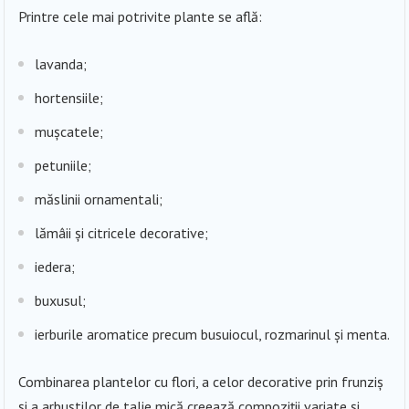
Printre cele mai potrivite plante se află:
lavanda;
hortensiile;
mușcatele;
petuniile;
măslinii ornamentali;
lămâii și citricele decorative;
iedera;
buxusul;
ierburile aromatice precum busuiocul, rozmarinul și menta.
Combinarea plantelor cu flori, a celor decorative prin frunziș
și a arbuștilor de talie mică creează compoziții variate și