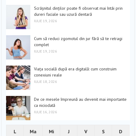
Scrâșnitul dinților poate fi observat mai întâi prin
dureri faciale sau uzură dentară
IULIE 19, 2026
Cum să reduci zgomotul din jur fără să te retragi
complet
IULIE 19, 2026
Viața socială după era digitală: cum construim
conexiuni reale
IULIE 18, 2026
De ce mesele împreună au devenit mai importante
ca niciodată
IULIE 16, 2026
L
Ma
Mi
J
V
S
D