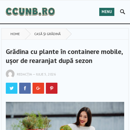
MENU
HOME
CASĂ ȘI GRĂDINĂ
Grădina cu plante în containere mobile,
ușor de rearanjat după sezon
REDACȚIA
—
IULIE 5, 2026