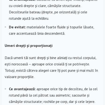
cu croieli drepte și clare, cămășile structurate.
Decolteurile bateau (drepte, pe orizontală) și cele
rotunde ajută la echilibru.
De evitat:
materialele foarte fluide și topurile lăsate,
care accentuează linia descendentă.
Umeri drepți și proporționați
Dacă umerii tăi sunt drepți și bine aliniați cu restul corpului,
ești norocoasă – aproape orice croială ți se potrivește.
Totuși, există câteva alegeri care îți pot pune și mai mult în
valoare proporțiile.
Ce avantajează:
aproape orice tip de decolteu, de la cel
rotund până la cel pătrat sau asimetric; sacourile și
cămășile structurate; rochiile pe corp, dar și cele lejere.