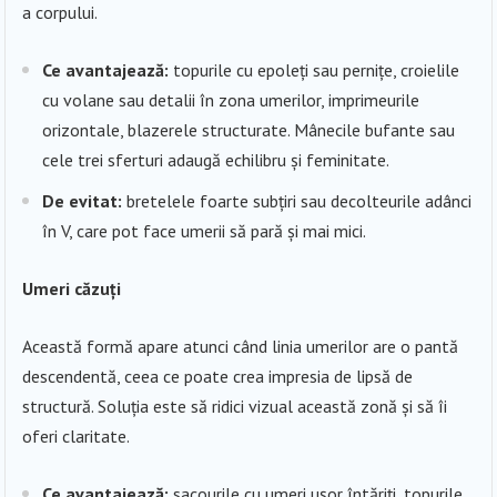
a corpului.
Ce avantajează:
topurile cu epoleți sau pernițe, croielile
cu volane sau detalii în zona umerilor, imprimeurile
orizontale, blazerele structurate. Mânecile bufante sau
cele trei sferturi adaugă echilibru și feminitate.
De evitat:
bretelele foarte subțiri sau decolteurile adânci
în V, care pot face umerii să pară și mai mici.
Umeri căzuți
Această formă apare atunci când linia umerilor are o pantă
descendentă, ceea ce poate crea impresia de lipsă de
structură. Soluția este să ridici vizual această zonă și să îi
oferi claritate.
Ce avantajează:
sacourile cu umeri ușor întăriți, topurile