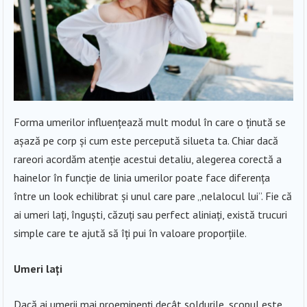
Forma umerilor influențează mult modul în care o ținută se
așază pe corp și cum este percepută silueta ta. Chiar dacă
rareori acordăm atenție acestui detaliu, alegerea corectă a
hainelor în funcție de linia umerilor poate face diferența
între un look echilibrat și unul care pare „nelalocul lui”. Fie că
ai umeri lați, înguşti, căzuți sau perfect aliniați, există trucuri
simple care te ajută să îți pui în valoare proporțiile.
Umeri lați
Dacă ai umerii mai proeminenți decât șoldurile, scopul este