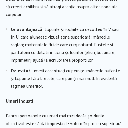
să creezi echilibru și să atragi atenția asupra altor zone ale
corpului.
Ce avantajează:
topurile și rochiile cu decolteu în V sau
în U, care alungesc vizual zona superioară; mânecile
raglan; materialele fluide care curg natural. Fustele și
pantalonii cu detalii în zona șoldurilor (pliuri, buzunare,
imprimeuri) ajută la echilibrarea proporțiilor.
De evitat:
umerii accentuați cu pernițe, mânecile bufante
și topurile fără bretele, care pun și mai mult în evidență
lățimea umerilor.
Umeri înguşti
Pentru persoanele cu umeri mai mici decât șoldurile,
obiectivul este să dai impresia de volum în partea superioară