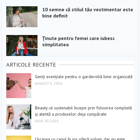
10 semne că stilul tău vestimentar este
bine definit
Ținute pentru femei care iubesc
simplitatea
ARTICOLE RECENTE
Genți esențiale pentru o garderobă bine organizată
AUGUST 5, 2026
Beauty-ul sustenabil începe prin folosirea completă
și atentă a produselor deja cumpărate
IULIE 30, 2026
Uscarea cu capul în jos oferă volum, dar nu este