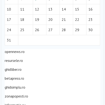
10
11
12
13
14
15
16
17
18
19
20
21
22
23
24
25
26
27
28
29
30
31
opennews.ro
resursele.ro
ghidliber.ro
betapress.ro
ghidsimplu.ro
zonapopesti.ro
informatia.eu