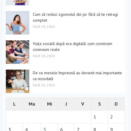
Cum să reduci zgomotul din jur fără să te retragi
complet
IULIE 19, 2026
Viața socială după era digitală: cum construim
conexiuni reale
IULIE 18, 2026
De ce mesele împreună au devenit mai importante
ca niciodată
IULIE 16, 2026
L
Ma
Mi
J
V
S
D
1
2
3
4
5
6
7
8
9