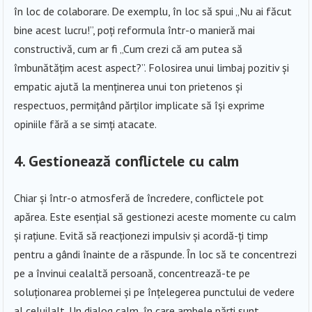
în loc de colaborare. De exemplu, în loc să spui „Nu ai făcut
bine acest lucru!”, poți reformula într-o manieră mai
constructivă, cum ar fi „Cum crezi că am putea să
îmbunătățim acest aspect?”. Folosirea unui limbaj pozitiv și
empatic ajută la menținerea unui ton prietenos și
respectuos, permițând părților implicate să își exprime
opiniile fără a se simți atacate.
4. Gestionează conflictele cu calm
Chiar și într-o atmosferă de încredere, conflictele pot
apărea. Este esențial să gestionezi aceste momente cu calm
și rațiune. Evită să reacționezi impulsiv și acordă-ți timp
pentru a gândi înainte de a răspunde. În loc să te concentrezi
pe a învinui cealaltă persoană, concentrează-te pe
soluționarea problemei și pe înțelegerea punctului de vedere
al celuilalt. Un dialog calm, în care ambele părți sunt