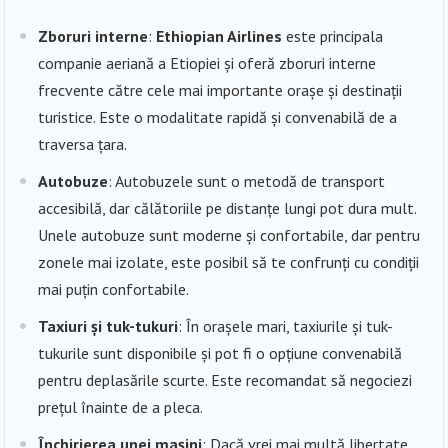
Zboruri interne
:
Ethiopian Airlines
este principala
companie aeriană a Etiopiei și oferă zboruri interne
frecvente către cele mai importante orașe și destinații
turistice. Este o modalitate rapidă și convenabilă de a
traversa țara.
Autobuze
: Autobuzele sunt o metodă de transport
accesibilă, dar călătoriile pe distanțe lungi pot dura mult.
Unele autobuze sunt moderne și confortabile, dar pentru
zonele mai izolate, este posibil să te confrunți cu condiții
mai puțin confortabile.
Taxiuri și tuk-tukuri
: În orașele mari, taxiurile și tuk-
tukurile sunt disponibile și pot fi o opțiune convenabilă
pentru deplasările scurte. Este recomandat să negociezi
prețul înainte de a pleca.
Închirierea unei mașini
: Dacă vrei mai multă libertate,