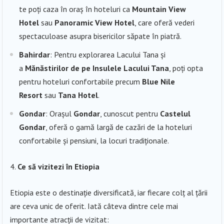
te poți caza în oraș în hoteluri ca
Mountain View
Hotel
sau
Panoramic View Hotel
, care oferă vederi
spectaculoase asupra bisericilor săpate în piatră.
Bahirdar
: Pentru explorarea Lacului Tana și
a
Mănăstirilor de pe Insulele Lacului Tana
, poți opta
pentru hoteluri confortabile precum
Blue Nile
Resort
sau
Tana Hotel
.
Gondar
: Orașul
Gondar
, cunoscut pentru
Castelul
Gondar
, oferă o gamă largă de cazări de la hoteluri
confortabile și pensiuni, la locuri tradiționale.
Ce să vizitezi în Etiopia
Etiopia este o destinație diversificată, iar fiecare colț al țării
are ceva unic de oferit. Iată câteva dintre cele mai
importante atracții de vizitat: