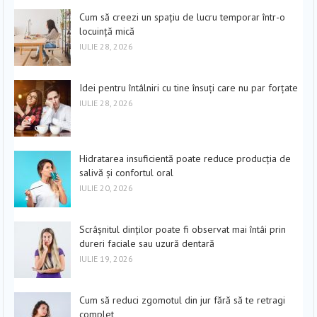
Cum să creezi un spațiu de lucru temporar într-o
locuință mică
IULIE 28, 2026
Idei pentru întâlniri cu tine însuți care nu par forțate
IULIE 28, 2026
Hidratarea insuficientă poate reduce producția de
salivă și confortul oral
IULIE 20, 2026
Scrâșnitul dinților poate fi observat mai întâi prin
dureri faciale sau uzură dentară
IULIE 19, 2026
Cum să reduci zgomotul din jur fără să te retragi
complet