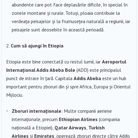
abundente care pot face deplasările dificile, în special în
zonele montane și rurale. Totuși, ploaia contribuie la
verdeața peisajelor și la frumusețea naturală a regiunii, iar
peisajele sunt deosebite în această perioadă.
Cum să ajungi în Etiopia
Etiopia este bine conectată cu restul lumii, iar
Aeroportul
Internațional Addis Abeba Bole
(ADD) este principalul
punct de intrare în țară. Capitala
Addis Abeba
este un hub
important pentru zboruri din și spre Africa, Europa și Orientul
Mijlociu.
Zboruri internaționale
: Multe companii aeriene
internaționale, precum
Ethiopian Airlines
(compania
națională a Etiopiei),
Qatar Airways
,
Turkish
Airlines
și
Emirates
, operează zboruri directe către Addis