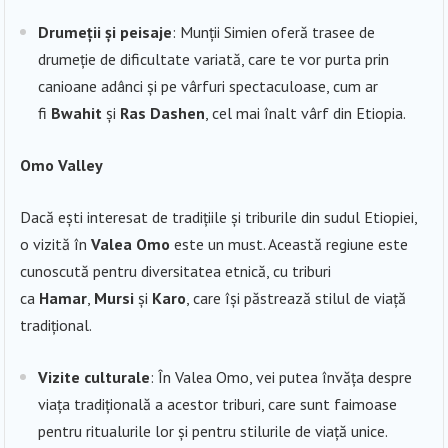
Drumeții și peisaje
: Munții Simien oferă trasee de
drumeție de dificultate variată, care te vor purta prin
canioane adânci și pe vârfuri spectaculoase, cum ar
fi
Bwahit
și
Ras Dashen
, cel mai înalt vârf din Etiopia.
Omo Valley
Dacă ești interesat de tradițiile și triburile din sudul Etiopiei,
o vizită în
Valea Omo
este un must. Această regiune este
cunoscută pentru diversitatea etnică, cu triburi
ca
Hamar
,
Mursi
și
Karo
, care își păstrează stilul de viață
tradițional.
Vizite culturale
: În Valea Omo, vei putea învăța despre
viața tradițională a acestor triburi, care sunt faimoase
pentru ritualurile lor și pentru stilurile de viață unice.