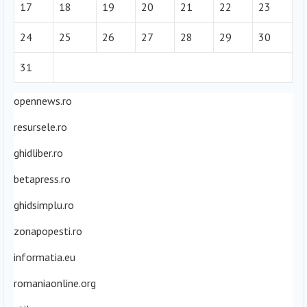
17
18
19
20
21
22
23
24
25
26
27
28
29
30
31
opennews.ro
resursele.ro
ghidliber.ro
betapress.ro
ghidsimplu.ro
zonapopesti.ro
informatia.eu
romaniaonline.org