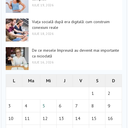
IULIE 19, 2026
Viața socială după era digitală: cum construim
conexiuni reale
IULIE 18, 2026
De ce mesele împreună au devenit mai importante
ca niciodată
IULIE 16, 2026
L
Ma
Mi
J
V
S
D
1
2
3
4
5
6
7
8
9
10
11
12
13
14
15
16