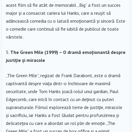
acest film să fie atât de memorabil. „Big” a fost un succes
major și a consacrat cariera lui Hanks, care a reușit să
adâncească comedia cu o latură emoționantă și sinceră. Este
o comedie care continuă să fie iubită de publicul de toate
vârstele.
The Green Mile (1999) – O dramă emoționantă despre
justiție și miracole
„The Green Mile”, regizat de Frank Darabont, este o dramă
captivantă despre viața dintr-o închisoare de maximă
securitate, unde Tom Hanks joacă rolul unui gardian, Paul
Edgecomb, care intră în contact cu un deținut cu puteri
supranaturale. Filmul explorează teme de justiție, miracole
și sacrificiu, iar Hanks a fost lăudat pentru profunzimea și
delicatețea cu care a abordat un rol plin de emoție. „The
Green Mile” a fost un succes de box office și a primit