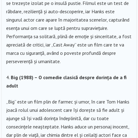
se trezește izolat pe o insulă pustie. Filmul este un test de
răbdare, reziliență și auto-descoperire, iar Hanks este
singurul actor care apare în majoritatea scenelor, capturând
esența unui om care se luptă pentru supraviețuire.
Performanța sa solitară, plină de emoție și sinceritate, a fost
apreciată de critici, iar „Cast Away” este un film care te va
marca cu siguranță, având o poveste profundă despre
perseverență și umanitate.
Big (1988) – O comedie clasică despre dorința de a fi
adult
„Big” este un film plin de farmec și umor, în care Tom Hanks
joacă rolul unui adolescent care își dorește să fie adult și
ajunge să își vadă dorința îndeplinită, dar cu toate
consecințele neașteptate. Hanks aduce un personaj inocent,
dar plin de viață, iar chimia dintre el și ceilalți actori face ca