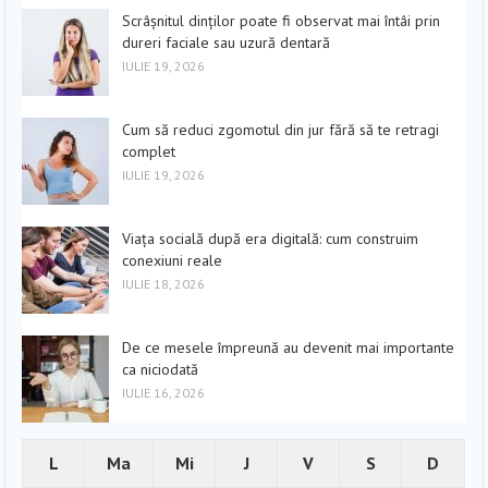
Scrâșnitul dinților poate fi observat mai întâi prin
dureri faciale sau uzură dentară
IULIE 19, 2026
Cum să reduci zgomotul din jur fără să te retragi
complet
IULIE 19, 2026
Viața socială după era digitală: cum construim
conexiuni reale
IULIE 18, 2026
De ce mesele împreună au devenit mai importante
ca niciodată
IULIE 16, 2026
L
Ma
Mi
J
V
S
D