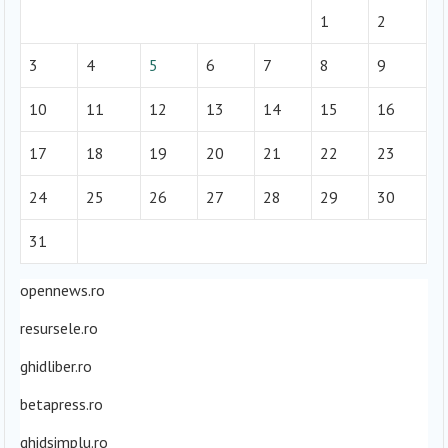
1
2
3
4
5
6
7
8
9
10
11
12
13
14
15
16
17
18
19
20
21
22
23
24
25
26
27
28
29
30
31
opennews.ro
resursele.ro
ghidliber.ro
betapress.ro
ghidsimplu.ro