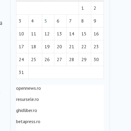
1
2
3
4
5
6
7
8
9
tă
10
11
12
13
14
15
16
17
18
19
20
21
22
23
24
25
26
27
28
29
30
31
opennews.ro
i
resursele.ro
ghidliber.ro
betapress.ro