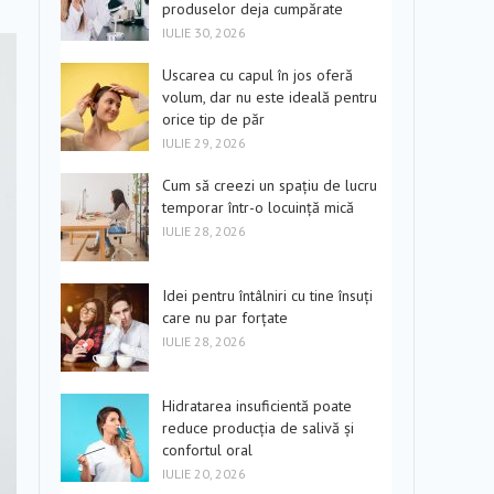
produselor deja cumpărate
IULIE 30, 2026
Uscarea cu capul în jos oferă
volum, dar nu este ideală pentru
orice tip de păr
IULIE 29, 2026
Cum să creezi un spațiu de lucru
temporar într-o locuință mică
IULIE 28, 2026
Idei pentru întâlniri cu tine însuți
care nu par forțate
IULIE 28, 2026
Hidratarea insuficientă poate
reduce producția de salivă și
confortul oral
IULIE 20, 2026