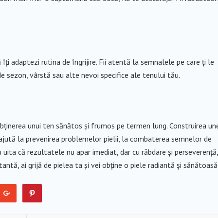
i adaptezi rutina de îngrijire. Fii atentă la semnalele pe care ți le
de sezon, vârstă sau alte nevoi specifice ale tenului tău.
 obținerea unui ten sănătos și frumos pe termen lung. Construirea un
, ajută la prevenirea problemelor pielii, la combaterea semnelor de
 uita că rezultatele nu apar imediat, dar cu răbdare și perseverență,
tantă, ai grijă de pielea ta și vei obține o piele radiantă și sănătoasă