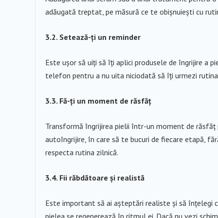
adăugată treptat, pe măsură ce te obișnuiești cu ruti
3.2. Setează-ți un reminder
Este ușor să uiți să îți aplici produsele de îngrijire a 
telefon pentru a nu uita niciodată să îți urmezi rutin
3.3. Fă-ți un moment de răsfăț
Transformă îngrijirea pielii într-un moment de răsfăț pe
autoîngrijire, în care să te bucuri de fiecare etapă, făr
respecta rutina zilnică.
3.4. Fii răbdătoare și realistă
Este important să ai așteptări realiste și să înțelegi
pielea se regenerează în ritmul ei. Dacă nu vezi schi