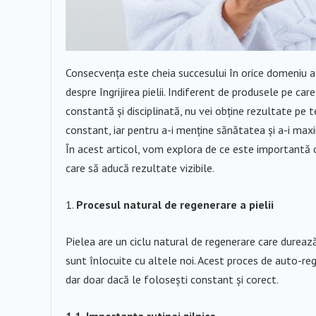
Consecvența este cheia succesului în orice domeniu al v
despre îngrijirea pielii. Indiferent de produsele pe car
constantă și disciplinată, nu vei obține rezultate pe
constant, iar pentru a-i menține sănătatea și a-i maxim
În acest articol, vom explora de ce este importantă con
care să aducă rezultate vizibile.
Procesul natural de regenerare a pielii
Pielea are un ciclu natural de regenerare care durează î
sunt înlocuite cu altele noi. Acest proces de auto-reg
dar doar dacă le folosești constant și corect.