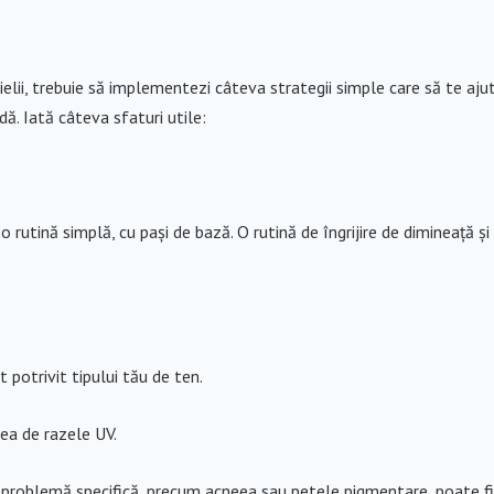
ielii, trebuie să implementezi câteva strategii simple care să te aju
adă. Iată câteva sfaturi utile:
u o rutină simplă, cu pași de bază. O rutină de îngrijire de dimineață și
potrivit tipului tău de ten.
lea de razele UV.
problemă specifică, precum acneea sau petele pigmentare, poate fi