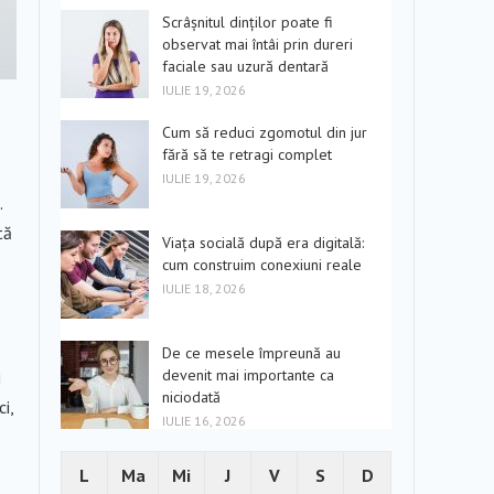
Scrâșnitul dinților poate fi
observat mai întâi prin dureri
faciale sau uzură dentară
IULIE 19, 2026
Cum să reduci zgomotul din jur
fără să te retragi complet
IULIE 19, 2026
.
tă
Viața socială după era digitală:
cum construim conexiuni reale
IULIE 18, 2026
De ce mesele împreună au
devenit mai importante ca
i
niciodată
i,
IULIE 16, 2026
L
Ma
Mi
J
V
S
D