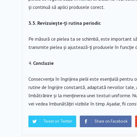
și continuă să aplici produsele corect.
3.5. Revizuiește-ți rutina periodic
Pe măsură ce pielea ta se schimbă, este important să îț
transmite pielea și ajustează-ți produsele în funcție 
Concluzie
Consecvența în îngrijirea pielii este esențială pentru
rutine de îngrijire constantă, adaptată nevoilor tale
îmbătrânire și la menținerea unei texturi uniforme. Nu
vei vedea îmbunătățiri vizibile în timp. Așadar, fii cons
Tweet on Twitter
Share on Facebook