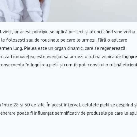
ieții, iar acest principiu se aplică perfect și atunci când vine vorba
e le folosești sau de routinele pe care le urmezi, fără o aplicare
 termen lung. Pielea este un organ dinamic, care se regenerează
iza frumusețea, este esențial să urmezi o rutină zilnică de îngrijire
secvența în îngrijirea pielii și cum îți poți construi o rutină eficien
ntre 28 și 30 de zile. În acest interval, celulele pielii se desprind ș
enerare poate fi influențat semnificativ de produsele pe care le aplic