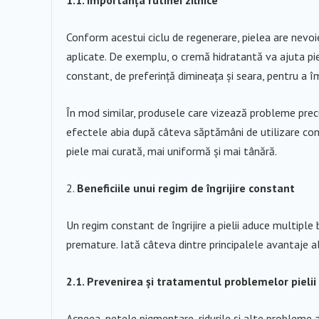
1.1. Importanța rutinei zilnice
Conform acestui ciclu de regenerare, pielea are nevoie
aplicate. De exemplu, o cremă hidratantă va ajuta piel
constant, de preferință dimineața și seara, pentru a îmb
În mod similar, produsele care vizează probleme prec
efectele abia după câteva săptămâni de utilizare cont
piele mai curată, mai uniformă și mai tânără.
Beneficiile unui regim de îngrijire constant
Un regim constant de îngrijire a pielii aduce multiple 
premature. Iată câteva dintre principalele avantaje ale
2.1. Prevenirea și tratamentul problemelor pielii
Acneea, petele pigmentare, ridurile și alte probleme a