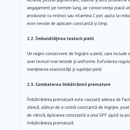
angajament pe termen lung, iar consecvența joacă un ro
produsele cu retinol sau vitamina C pot ajuta la reduce
este nevoie de aplicare constantă și timp.
2.2. Îmbunătățirea texturii pielii
Un regim consecvent de îngrijire a pielii, care include 
unei texturi mai netede și uniforme. Exfolierea regulat
menținerea elasticității și supleței pielii.
2.3. Combaterea îmbătrânirii premature
Îmbătrânirea prematură este cauzată adesea de factor
zilnică, alături de o rutină constantă de îngrijire, poa
de vârstă. Aplicarea constantă a unui SPF ajută la pro
îmbătrânirea prematură.