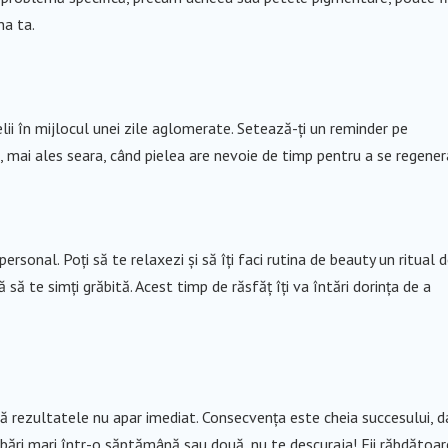
na ta.
pielii în mijlocul unei zile aglomerate. Setează-ți un reminder pe
a, mai ales seara, când pielea are nevoie de timp pentru a se regener
rsonal. Poți să te relaxezi și să îți faci rutina de beauty un ritual 
ă să te simți grăbită. Acest timp de răsfăț îți va întări dorința de a
 că rezultatele nu apar imediat. Consecvența este cheia succesului, d
mbări mari într-o săptămână sau două, nu te descuraja! Fii răbdătoar