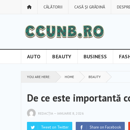
CĂLĂTORII
CASĂ ȘI GRĂDINĂ
DESPRE
AUTO
BEAUTY
BUSINESS
FAS
YOU ARE HERE:
HOME
BEAUTY
De ce este importantă co
REDACȚIA
—
IANUARIE 8, 2026
Tweet on Twitter
Share on Facebook