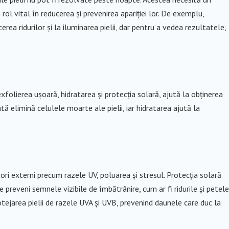
l vital în reducerea și prevenirea apariției lor. De exemplu,
rea ridurilor și la iluminarea pielii, dar pentru a vedea rezultatele,
exfolierea ușoară, hidratarea și protecția solară, ajută la obținerea
ă elimină celulele moarte ale pielii, iar hidratarea ajută la
i externi precum razele UV, poluarea și stresul. Protecția solară
te preveni semnele vizibile de îmbătrânire, cum ar fi ridurile și petele
tejarea pielii de razele UVA și UVB, prevenind daunele care duc la