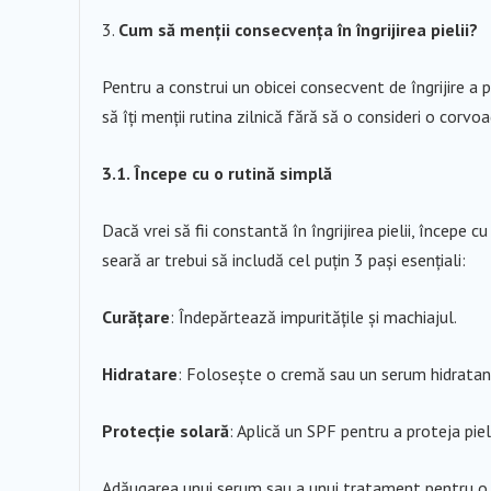
Cum să menții consecvența în îngrijirea pielii?
Pentru a construi un obicei consecvent de îngrijire a p
să îți menții rutina zilnică fără să o consideri o corvo
3.1. Începe cu o rutină simplă
Dacă vrei să fii constantă în îngrijirea pielii, începe c
seară ar trebui să includă cel puțin 3 pași esențiali:
Curățare
: Îndepărtează impuritățile și machiajul.
Hidratare
: Folosește o cremă sau un serum hidratant 
Protecție solară
: Aplică un SPF pentru a proteja pie
Adăugarea unui serum sau a unui tratament pentru o 