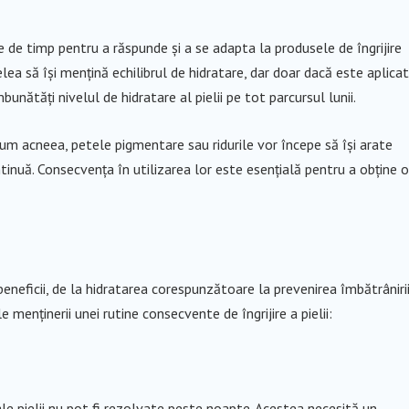
 de timp pentru a răspunde și a se adapta la produsele de îngrijire
ea să își mențină echilibrul de hidratare, dar doar dacă este aplica
unătăți nivelul de hidratare al pielii pe tot parcursul lunii.
um acneea, petele pigmentare sau ridurile vor începe să își arate
inuă. Consecvența în utilizarea lor este esențială pentru a obține o
beneficii, de la hidratarea corespunzătoare la prevenirea îmbătrâniri
 menținerii unei rutine consecvente de îngrijire a pielii:
le pielii nu pot fi rezolvate peste noapte. Acestea necesită un