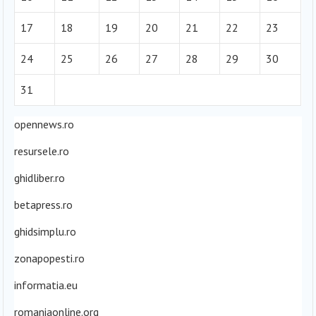
17
18
19
20
21
22
23
24
25
26
27
28
29
30
31
opennews.ro
resursele.ro
ghidliber.ro
betapress.ro
ghidsimplu.ro
zonapopesti.ro
informatia.eu
romaniaonline.org