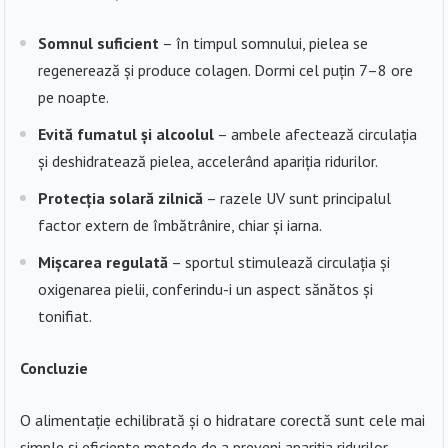
Somnul suficient
– în timpul somnului, pielea se
regenerează și produce colagen. Dormi cel puțin 7–8 ore
pe noapte.
Evită fumatul și alcoolul
– ambele afectează circulația
și deshidratează pielea, accelerând apariția ridurilor.
Protecția solară zilnică
– razele UV sunt principalul
factor extern de îmbătrânire, chiar și iarna.
Mișcarea regulată
– sportul stimulează circulația și
oxigenarea pielii, conferindu-i un aspect sănătos și
tonifiat.
Concluzie
O alimentație echilibrată și o hidratare corectă sunt cele mai
simple și eficiente metode de a preveni apariția ridurilor.