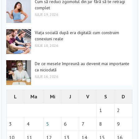
Cum să reduci zgomotul din jur fără să te retragi
complet
IULIE 19, 2026
Viața socială după era digitală: cum construim
conexiuni reale
IULIE 18, 2026
De ce mesele împreună au devenit mai importante
ca niciodată
IULIE 16, 2026
L
Ma
Mi
J
V
S
D
1
2
3
4
5
6
7
8
9
10
11
12
13
14
15
16