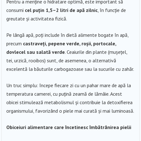
Pentru a menține o hidratare optimă, este important să
consumi
cel puțin 1,5–2 litri de apă zilnic
, în funcție de
greutate și activitatea fizică.
Pe lângă apă, poți include în dietă alimente bogate în apă,
precum
castraveți, pepene verde, roșii, portocale,
dovlecel sau salată verde
. Ceaiurile din plante (mușețel,
tei, urzică, rooibos) sunt, de asemenea, o alternativă
excelentă la băuturile carbogazoase sau la sucurile cu zahăr.
Un truc simplu: începe fiecare zi cu un pahar mare de apă la
temperatura camerei, cu puțină zeamă de lămâie. Acest
obicei stimulează metabolismul și contribuie la detoxifierea
organismului, favorizând o piele mai curată și mai luminoasă.
Obiceiuri alimentare care încetinesc îmbătrânirea pielii