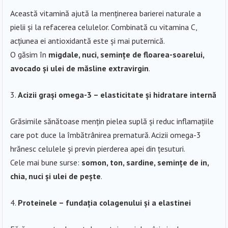
Această vitamină ajută la menținerea barierei naturale a
pielii și la refacerea celulelor. Combinată cu vitamina C,
acțiunea ei antioxidantă este și mai puternică.
O găsim în
migdale, nuci, semințe de floarea-soarelui,
avocado și ulei de măsline extravirgin
.
Acizii grași omega-3 – elasticitate și hidratare internă
Grăsimile sănătoase mențin pielea suplă și reduc inflamațiile
care pot duce la îmbătrânirea prematură. Acizii omega-3
hrănesc celulele și previn pierderea apei din țesuturi.
Cele mai bune surse:
somon, ton, sardine, semințe de in,
chia, nuci și ulei de pește
.
Proteinele – fundația colagenului și a elastinei