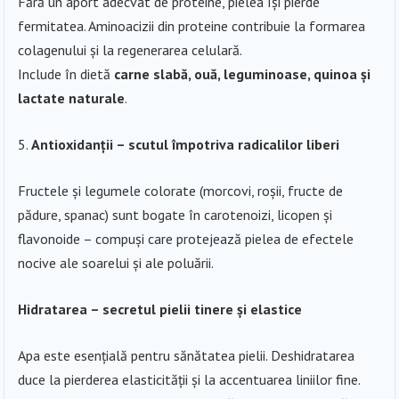
Fără un aport adecvat de proteine, pielea își pierde
fermitatea. Aminoacizii din proteine contribuie la formarea
colagenului și la regenerarea celulară.
Include în dietă
carne slabă, ouă, leguminoase, quinoa și
lactate naturale
.
Antioxidanții – scutul împotriva radicalilor liberi
Fructele și legumele colorate (morcovi, roșii, fructe de
pădure, spanac) sunt bogate în carotenoizi, licopen și
flavonoide – compuși care protejează pielea de efectele
nocive ale soarelui și ale poluării.
Hidratarea – secretul pielii tinere și elastice
Apa este esențială pentru sănătatea pielii. Deshidratarea
duce la pierderea elasticității și la accentuarea liniilor fine.