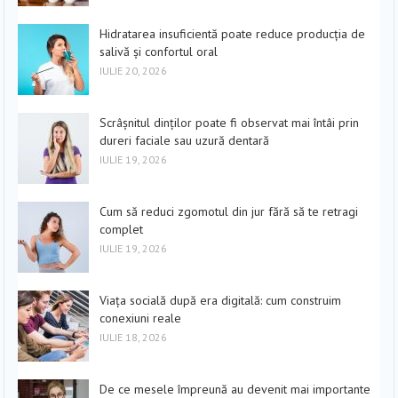
Hidratarea insuficientă poate reduce producția de
salivă și confortul oral
IULIE 20, 2026
Scrâșnitul dinților poate fi observat mai întâi prin
dureri faciale sau uzură dentară
IULIE 19, 2026
Cum să reduci zgomotul din jur fără să te retragi
complet
IULIE 19, 2026
Viața socială după era digitală: cum construim
conexiuni reale
IULIE 18, 2026
De ce mesele împreună au devenit mai importante