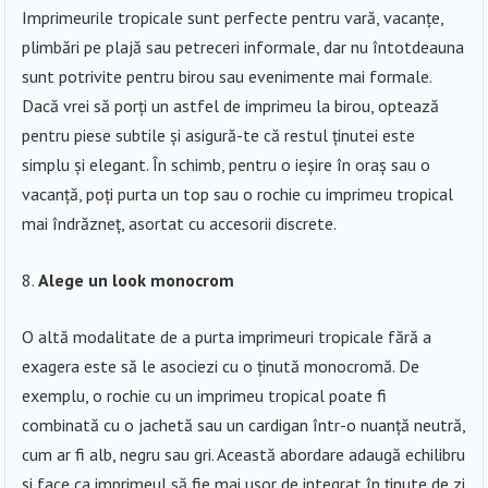
Imprimeurile tropicale sunt perfecte pentru vară, vacanțe,
plimbări pe plajă sau petreceri informale, dar nu întotdeauna
sunt potrivite pentru birou sau evenimente mai formale.
Dacă vrei să porți un astfel de imprimeu la birou, optează
pentru piese subtile și asigură-te că restul ținutei este
simplu și elegant. În schimb, pentru o ieșire în oraș sau o
vacanță, poți purta un top sau o rochie cu imprimeu tropical
mai îndrăzneț, asortat cu accesorii discrete.
Alege un look monocrom
O altă modalitate de a purta imprimeuri tropicale fără a
exagera este să le asociezi cu o ținută monocromă. De
exemplu, o rochie cu un imprimeu tropical poate fi
combinată cu o jachetă sau un cardigan într-o nuanță neutră,
cum ar fi alb, negru sau gri. Această abordare adaugă echilibru
și face ca imprimeul să fie mai ușor de integrat în ținute de zi