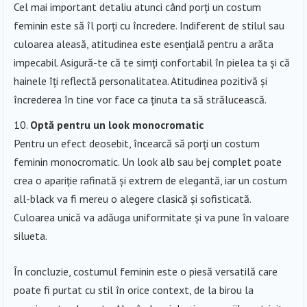
Cel mai important detaliu atunci când porți un costum
feminin este să îl porți cu încredere. Indiferent de stilul sau
culoarea aleasă, atitudinea este esențială pentru a arăta
impecabil. Asigură-te că te simți confortabil în pielea ta și că
hainele îți reflectă personalitatea. Atitudinea pozitivă și
încrederea în tine vor face ca ținuta ta să strălucească.
Optă pentru un look monocromatic
Pentru un efect deosebit, încearcă să porți un costum
feminin monocromatic. Un look alb sau bej complet poate
crea o apariție rafinată și extrem de elegantă, iar un costum
all-black va fi mereu o alegere clasică și sofisticată.
Culoarea unică va adăuga uniformitate și va pune în valoare
silueta.
În concluzie, costumul feminin este o piesă versatilă care
poate fi purtat cu stil în orice context, de la birou la