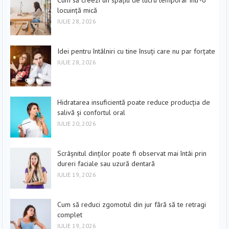
locuință mică
IULIE 28, 2026
Idei pentru întâlniri cu tine însuți care nu par forțate
IULIE 28, 2026
Hidratarea insuficientă poate reduce producția de
salivă și confortul oral
IULIE 20, 2026
Scrâșnitul dinților poate fi observat mai întâi prin
dureri faciale sau uzură dentară
IULIE 19, 2026
Cum să reduci zgomotul din jur fără să te retragi
complet
IULIE 19, 2026