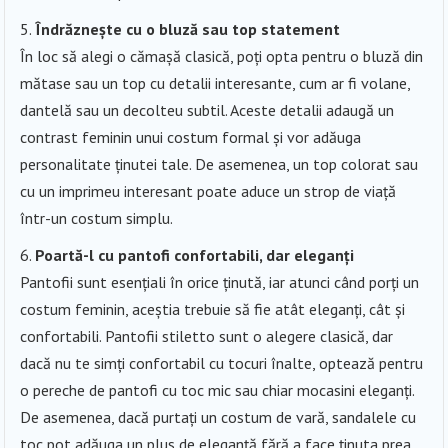
Îndrăznește cu o bluză sau top statement
În loc să alegi o cămașă clasică, poți opta pentru o bluză din
mătase sau un top cu detalii interesante, cum ar fi volane,
dantelă sau un decolteu subtil. Aceste detalii adaugă un
contrast feminin unui costum formal și vor adăuga
personalitate ținutei tale. De asemenea, un top colorat sau
cu un imprimeu interesant poate aduce un strop de viață
într-un costum simplu.
Poartă-l cu pantofi confortabili, dar eleganți
Pantofii sunt esențiali în orice ținută, iar atunci când porți un
costum feminin, aceștia trebuie să fie atât eleganți, cât și
confortabili. Pantofii stiletto sunt o alegere clasică, dar
dacă nu te simți confortabil cu tocuri înalte, optează pentru
o pereche de pantofi cu toc mic sau chiar mocasini eleganți.
De asemenea, dacă purtați un costum de vară, sandalele cu
toc pot adăuga un plus de eleganță fără a face ținuta prea