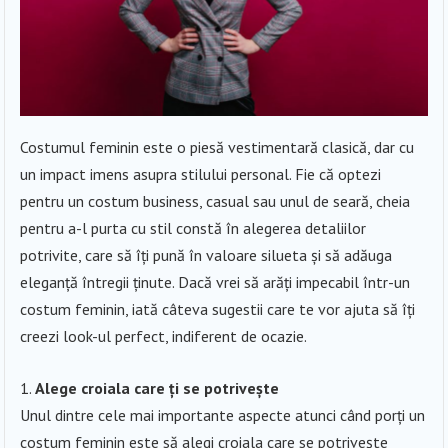
Costumul feminin este o piesă vestimentară clasică, dar cu
un impact imens asupra stilului personal. Fie că optezi
pentru un costum business, casual sau unul de seară, cheia
pentru a-l purta cu stil constă în alegerea detaliilor
potrivite, care să îți pună în valoare silueta și să adăuga
eleganță întregii ținute. Dacă vrei să arăți impecabil într-un
costum feminin, iată câteva sugestii care te vor ajuta să îți
creezi look-ul perfect, indiferent de ocazie.
Alege croiala care ți se potrivește
Unul dintre cele mai importante aspecte atunci când porți un
costum feminin este să alegi croiala care se potrivește