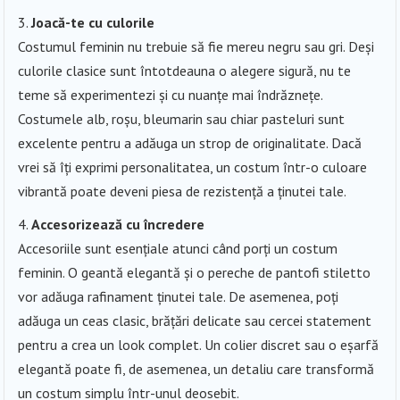
Joacă-te cu culorile
Costumul feminin nu trebuie să fie mereu negru sau gri. Deși
culorile clasice sunt întotdeauna o alegere sigură, nu te
teme să experimentezi și cu nuanțe mai îndrăznețe.
Costumele alb, roșu, bleumarin sau chiar pasteluri sunt
excelente pentru a adăuga un strop de originalitate. Dacă
vrei să îți exprimi personalitatea, un costum într-o culoare
vibrantă poate deveni piesa de rezistență a ținutei tale.
Accesorizează cu încredere
Accesoriile sunt esențiale atunci când porți un costum
feminin. O geantă elegantă și o pereche de pantofi stiletto
vor adăuga rafinament ținutei tale. De asemenea, poți
adăuga un ceas clasic, brățări delicate sau cercei statement
pentru a crea un look complet. Un colier discret sau o eșarfă
elegantă poate fi, de asemenea, un detaliu care transformă
un costum simplu într-unul deosebit.