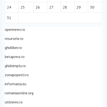
24
25
26
27
28
29
30
31
opennews.ro
resursele.ro
ghidliber.ro
betapress.ro
ghidsimplu.ro
zonapopesti.ro
informatia.eu
romaniaonline.org
utilnews.ro