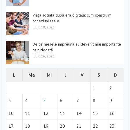
Viața socială după era digitală: cum construim
conexiuni reale
IULIE 18, 2026
De ce mesele împreună au devenit mai importante
ca niciodată
IULIE 16, 2026
L
Ma
Mi
J
V
S
D
1
2
3
4
5
6
7
8
9
10
11
12
13
14
15
16
17
18
19
20
21
22
23