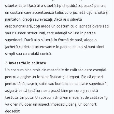
siluetei tale. Dacă ai o siluetă tip clepsidră, optează pentru
un costum care accentuează talia, cu o jachetă ușor croită și
pantaloni drepți sau evazați. Dacă ai o siluetă
dreptunghiulară, poți alege un costum cu o jachetă oversized
sau cu umeri structurați, care adaugă volum în partea
superioară. Dacă ai o siluetă în formă de pară, alege o
jachetă cu detalii interesante în partea de sus și pantaloni
simpli sau cu croială conică.
Investiție în calitate
Un costum bine croit din materiale de calitate este esențial
pentru a obține un look sofisticat și elegant. Fie că optezi
pentru lână, cașmir, satin sau bumbac de calitate superioară,
asigură-te că țesătura se așează bine pe corp și rezistă
testului timpului. Un costum dintr-un material de calitate îți
va oferi nu doar un aspect impecabil, dar și un confort
deosebit.