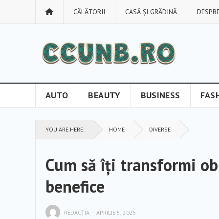
CĂLĂTORII
CASĂ ȘI GRĂDINĂ
DESPRE
AUTO
BEAUTY
BUSINESS
FAS
YOU ARE HERE:
HOME
DIVERSE
Cum să îți transformi ob
benefice
REDACȚIA
—
APRILIE 5, 2025