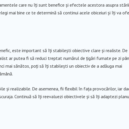
amentele care nu îți sunt benefice și efectele acestora asupra stării
legi mai bine ce te determină să continui acele obiceiuri și îți va ofe
fic, este important să îți stabilești obiective clare și realiste. De
alist ar putea fi să reduci treptat numărul de țigări fumate pe zi pâ
i mai sănătos, poți să îți stabilești un obiectiv de a adăuga mai
tămână.
e și realizabile. De asemenea, fii flexibil în fața provocărilor, iar da
scuraja. Continuă să îți reevaluezi obiectivele și să îți adaptezi planu