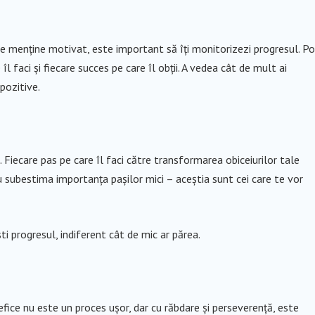
te menține motivat, este important să îți monitorizezi progresul. Po
îl faci și fiecare succes pe care îl obții. A vedea cât de mult ai
pozitive.
. Fiecare pas pe care îl faci către transformarea obiceiurilor tale
 subestima importanța pașilor mici – aceștia sunt cei care te vor
oști progresul, indiferent cât de mic ar părea.
ice nu este un proces ușor, dar cu răbdare și perseverență, este