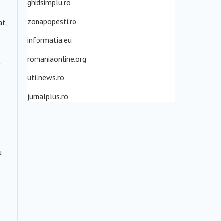
ghidsimplu.ro
zonapopesti.ro
at,
informatia.eu
romaniaonline.org
.
utilnews.ro
jurnalplus.ro
u