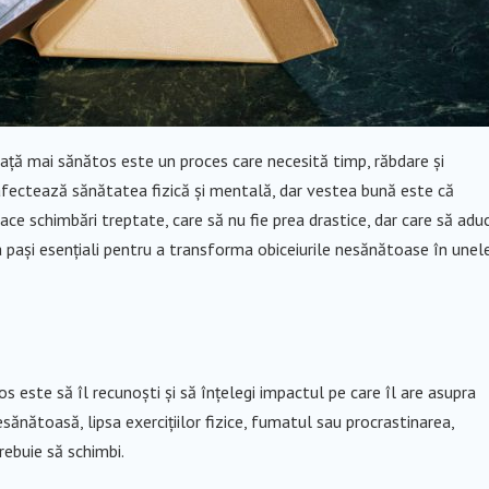
iață mai sănătos este un proces care necesită timp, răbdare și
 afectează sănătatea fizică și mentală, dar vestea bună este că
ce schimbări treptate, care să nu fie prea drastice, dar care să adu
a pași esențiali pentru a transforma obiceiurile nesănătoase în unel
s este să îl recunoști și să înțelegi impactul pe care îl are asupra
sănătoasă, lipsa exercițiilor fizice, fumatul sau procrastinarea,
rebuie să schimbi.