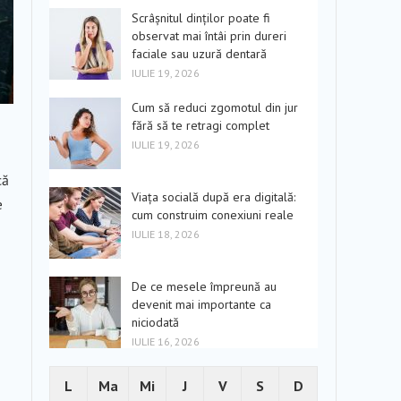
Scrâșnitul dinților poate fi
observat mai întâi prin dureri
faciale sau uzură dentară
IULIE 19, 2026
Cum să reduci zgomotul din jur
fără să te retragi complet
IULIE 19, 2026
că
Viața socială după era digitală:
e
cum construim conexiuni reale
IULIE 18, 2026
De ce mesele împreună au
devenit mai importante ca
niciodată
IULIE 16, 2026
L
Ma
Mi
J
V
S
D