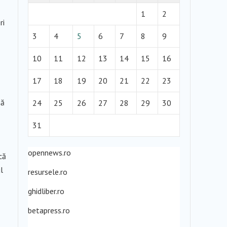
1
2
ri
3
4
5
6
7
8
9
10
11
12
13
14
15
16
17
18
19
20
21
22
23
nă
24
25
26
27
28
29
30
31
opennews.ro
că
l
resursele.ro
ghidliber.ro
betapress.ro