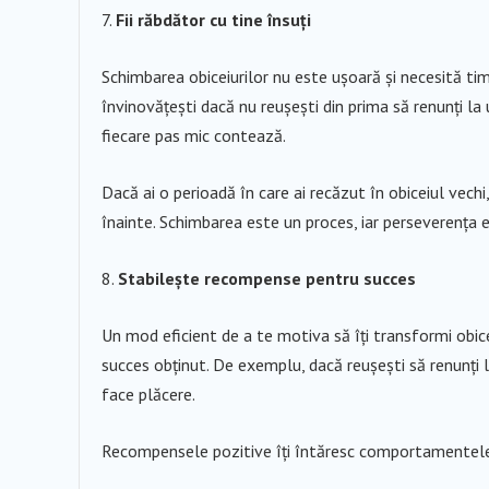
Fii răbdător cu tine însuți
Schimbarea obiceiurilor nu este ușoară și necesită timp
învinovățești dacă nu reușești din prima să renunți la 
fiecare pas mic contează.
Dacă ai o perioadă în care ai recăzut în obiceiul vech
înainte. Schimbarea este un proces, iar perseverența e
Stabilește recompense pentru succes
Un mod eficient de a te motiva să îți transformi obi
succes obținut. De exemplu, dacă reușești să renunți l
face plăcere.
Recompensele pozitive îți întăresc comportamentele d