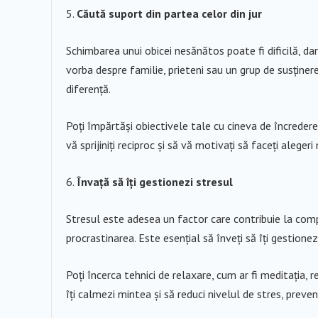
Căută suport din partea celor din jur
Schimbarea unui obicei nesănătos poate fi dificilă, dar 
vorba despre familie, prieteni sau un grup de susținer
diferență.
Poți împărtăși obiectivele tale cu cineva de încredere
vă sprijiniți reciproc și să vă motivați să faceți alegeri
Învață să îți gestionezi stresul
Stresul este adesea un factor care contribuie la c
procrastinarea. Este esențial să înveți să îți gestione
Poți încerca tehnici de relaxare, cum ar fi meditația, r
îți calmezi mintea și să reduci nivelul de stres, prev