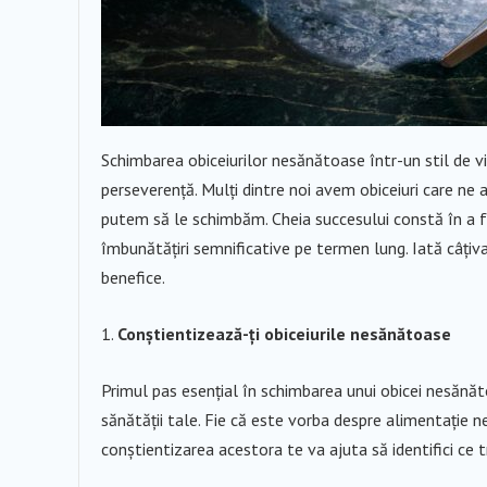
Schimbarea obiceiurilor nesănătoase într-un stil de v
perseverență. Mulți dintre noi avem obiceiuri care ne
putem să le schimbăm. Cheia succesului constă în a fa
îmbunătățiri semnificative pe termen lung. Iată câțiv
benefice.
Conștientizează-ți obiceiurile nesănătoase
Primul pas esențial în schimbarea unui obicei nesănăto
sănătății tale. Fie că este vorba despre alimentație ne
conștientizarea acestora te va ajuta să identifici ce t