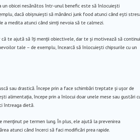
 un obicei nesănătos într-unul benefic este să înlocuiești
plu, dacă obișnuiești să mănânci junk food atunci când ești stres
 de a medita atunci când simți nevoia să te calmezi.
că te ajută să îți menții obiectivele, dar te și motivează să continui
nevoilor tale – de exemplu, încearcă să înlocuiești chipsurile cu un
scă sau drastică. Începe prin a face schimbări treptate și ușor de
ti alimentația, începe prin a înlocui doar unele mese sau gustări c
i întreaga dietă.
e menținut pe termen lung. În plus, ele ajută la prevenirea
ea atunci când încerci să faci modificări prea rapide.