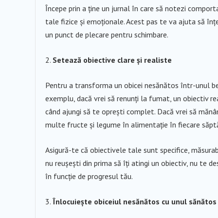
Începe prin a ține un jurnal în care să notezi comport
tale fizice și emoționale. Acest pas te va ajuta să înțe
un punct de plecare pentru schimbare.
Setează obiective clare și realiste
Pentru a transforma un obicei nesănătos într-unul bene
exemplu, dacă vrei să renunți la fumat, un obiectiv re
când ajungi să te oprești complet. Dacă vrei să mănânc
multe fructe și legume în alimentație în fiecare săp
Asigură-te că obiectivele tale sunt specifice, măsurabil
nu reușești din prima să îți atingi un obiectiv, nu te de
în funcție de progresul tău.
Înlocuiește obiceiul nesănătos cu unul sănătos