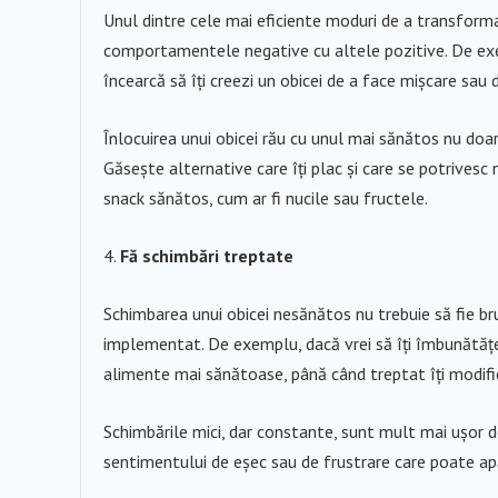
Unul dintre cele mai eficiente moduri de a transforma
comportamentele negative cu altele pozitive. De exem
încearcă să îți creezi un obicei de a face mișcare sau
Înlocuirea unui obicei rău cu unul mai sănătos nu doar 
Găsește alternative care îți plac și care se potrivesc 
snack sănătos, cum ar fi nucile sau fructele.
Fă schimbări treptate
Schimbarea unui obicei nesănătos nu trebuie să fie bru
implementat. De exemplu, dacă vrei să îți îmbunătățeș
alimente mai sănătoase, până când treptat îți modific
Schimbările mici, dar constante, sunt mult mai ușor d
sentimentului de eșec sau de frustrare care poate apăr