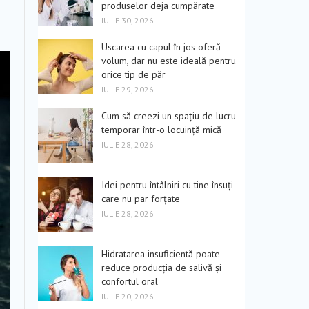
produselor deja cumpărate
IULIE 30, 2026
Uscarea cu capul în jos oferă
volum, dar nu este ideală pentru
orice tip de păr
IULIE 29, 2026
Cum să creezi un spațiu de lucru
temporar într-o locuință mică
IULIE 28, 2026
Idei pentru întâlniri cu tine însuți
care nu par forțate
IULIE 28, 2026
Hidratarea insuficientă poate
reduce producția de salivă și
confortul oral
IULIE 20, 2026