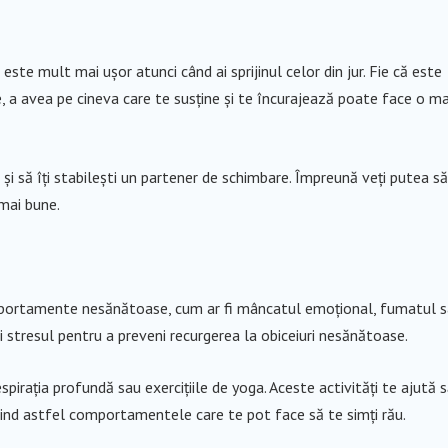
este mult mai ușor atunci când ai sprijinul celor din jur. Fie că este
e, a avea pe cineva care te susține și te încurajează poate face o m
 și să îți stabilești un partener de schimbare. Împreună veți putea să
 mai bune.
omportamente nesănătoase, cum ar fi mâncatul emoțional, fumatul 
zi stresul pentru a preveni recurgerea la obiceiuri nesănătoase.
espirația profundă sau exercițiile de yoga. Aceste activități te ajută 
enind astfel comportamentele care te pot face să te simți rău.