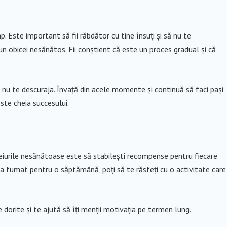
. Este important să fii răbdător cu tine însuți și să nu te
un obicei nesănătos. Fii conștient că este un proces gradual și că
i, nu te descuraja. Învață din acele momente și continuă să faci pași
ste cheia succesului.
ceiurile nesănătoase este să stabilești recompense pentru fiecare
a fumat pentru o săptămână, poți să te răsfeți cu o activitate care 
orite și te ajută să îți menții motivația pe termen lung.