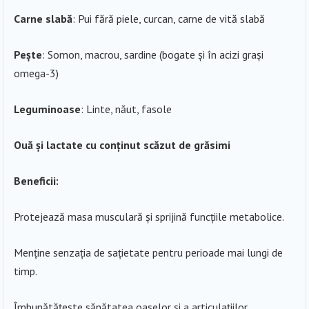
Carne slabă
: Pui fără piele, curcan, carne de vită slabă
Pește
: Somon, macrou, sardine (bogate și în acizi grași
omega-3)
Leguminoase
: Linte, năut, fasole
Ouă și lactate cu conținut scăzut de grăsimi
Beneficii:
Protejează masa musculară și sprijină funcțiile metabolice.
Menține senzația de sațietate pentru perioade mai lungi de
timp.
Îmbunătățește sănătatea oaselor și a articulațiilor.