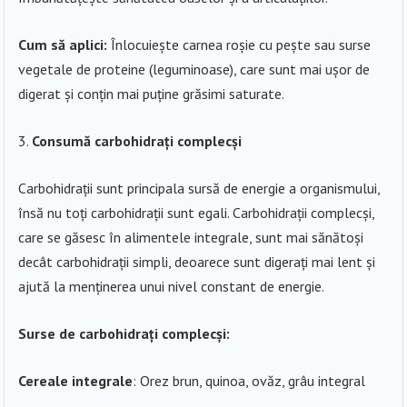
Cum să aplici:
Înlocuiește carnea roșie cu pește sau surse
vegetale de proteine (leguminoase), care sunt mai ușor de
digerat și conțin mai puține grăsimi saturate.
Consumă carbohidrați complecși
Carbohidrații sunt principala sursă de energie a organismului,
însă nu toți carbohidrații sunt egali. Carbohidrații complecși,
care se găsesc în alimentele integrale, sunt mai sănătoși
decât carbohidrații simpli, deoarece sunt digerați mai lent și
ajută la menținerea unui nivel constant de energie.
Surse de carbohidrați complecși:
Cereale integrale
: Orez brun, quinoa, ovăz, grâu integral