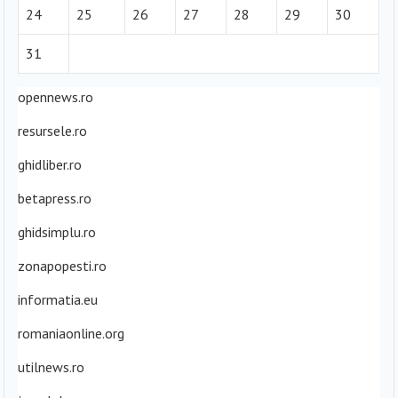
24
25
26
27
28
29
30
31
opennews.ro
resursele.ro
ghidliber.ro
betapress.ro
ghidsimplu.ro
zonapopesti.ro
informatia.eu
romaniaonline.org
utilnews.ro