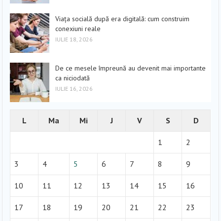
Viața socială după era digitală: cum construim
conexiuni reale
IULIE 18, 2026
De ce mesele împreună au devenit mai importante
ca niciodată
IULIE 16, 2026
L
Ma
Mi
J
V
S
D
1
2
3
4
5
6
7
8
9
10
11
12
13
14
15
16
17
18
19
20
21
22
23