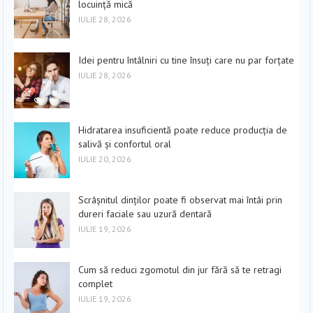
locuință mică
IULIE 28, 2026
Idei pentru întâlniri cu tine însuți care nu par forțate
IULIE 28, 2026
Hidratarea insuficientă poate reduce producția de
salivă și confortul oral
IULIE 20, 2026
Scrâșnitul dinților poate fi observat mai întâi prin
dureri faciale sau uzură dentară
IULIE 19, 2026
Cum să reduci zgomotul din jur fără să te retragi
complet
IULIE 19, 2026