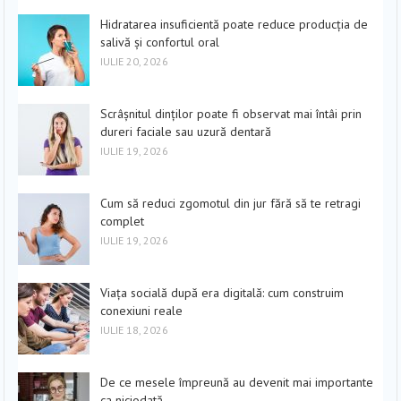
Hidratarea insuficientă poate reduce producția de
salivă și confortul oral
IULIE 20, 2026
Scrâșnitul dinților poate fi observat mai întâi prin
dureri faciale sau uzură dentară
IULIE 19, 2026
Cum să reduci zgomotul din jur fără să te retragi
complet
IULIE 19, 2026
Viața socială după era digitală: cum construim
conexiuni reale
IULIE 18, 2026
De ce mesele împreună au devenit mai importante
ca niciodată