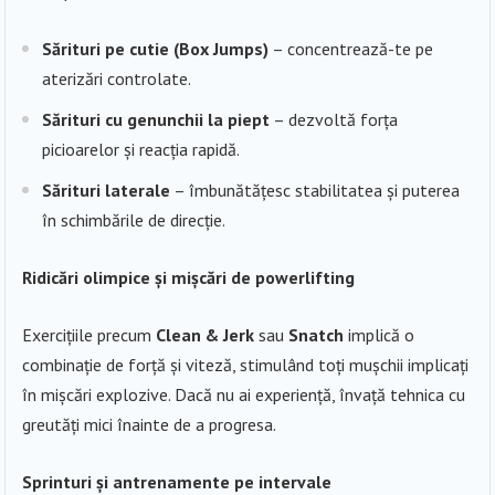
Sărituri pe cutie (Box Jumps)
– concentrează-te pe
aterizări controlate.
Sărituri cu genunchii la piept
– dezvoltă forța
picioarelor și reacția rapidă.
Sărituri laterale
– îmbunătățesc stabilitatea și puterea
în schimbările de direcție.
Ridicări olimpice și mișcări de powerlifting
Exercițiile precum
Clean & Jerk
sau
Snatch
implică o
combinație de forță și viteză, stimulând toți mușchii implicați
în mișcări explozive. Dacă nu ai experiență, învață tehnica cu
greutăți mici înainte de a progresa.
Sprinturi și antrenamente pe intervale