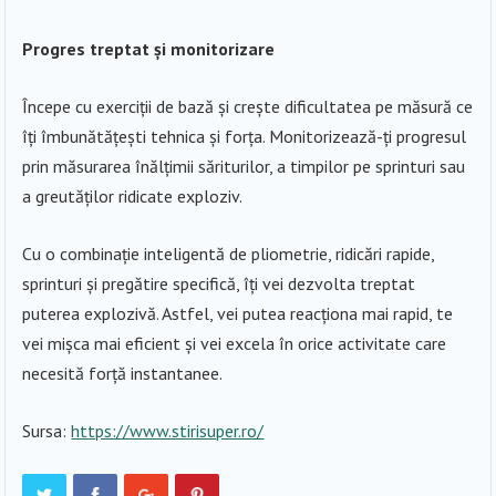
Progres treptat și monitorizare
Începe cu exerciții de bază și crește dificultatea pe măsură ce
îți îmbunătățești tehnica și forța. Monitorizează-ți progresul
prin măsurarea înălțimii săriturilor, a timpilor pe sprinturi sau
a greutăților ridicate exploziv.
Cu o combinație inteligentă de pliometrie, ridicări rapide,
sprinturi și pregătire specifică, îți vei dezvolta treptat
puterea explozivă. Astfel, vei putea reacționa mai rapid, te
vei mișca mai eficient și vei excela în orice activitate care
necesită forță instantanee.
Sursa:
https://www.stirisuper.ro/