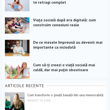
te retragi complet
Viața socială după era digitală: cum
construim conexiuni reale
De ce mesele împreună au devenit mai
importante ca niciodată
Cum să-ți creezi o viață socială mai
caldă, dar mai puțin obositoare
ARTICOLE RECENTE
Cum transformi o ținută banală într-una memorabilă
AUGUST 10, 2026