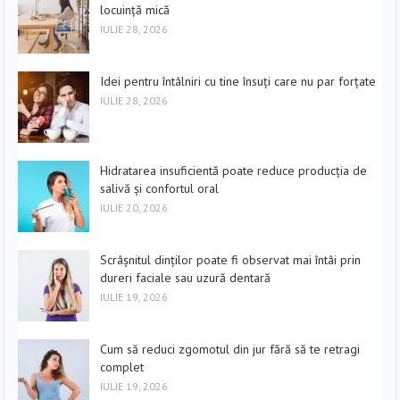
locuință mică
IULIE 28, 2026
Idei pentru întâlniri cu tine însuți care nu par forțate
IULIE 28, 2026
Hidratarea insuficientă poate reduce producția de
salivă și confortul oral
IULIE 20, 2026
Scrâșnitul dinților poate fi observat mai întâi prin
dureri faciale sau uzură dentară
IULIE 19, 2026
Cum să reduci zgomotul din jur fără să te retragi
complet
IULIE 19, 2026