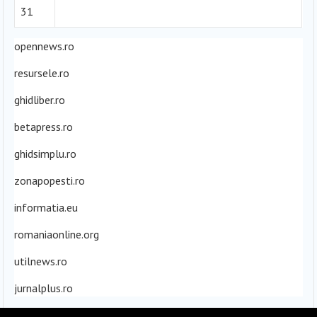
31
opennews.ro
resursele.ro
ghidliber.ro
betapress.ro
ghidsimplu.ro
zonapopesti.ro
informatia.eu
romaniaonline.org
utilnews.ro
jurnalplus.ro