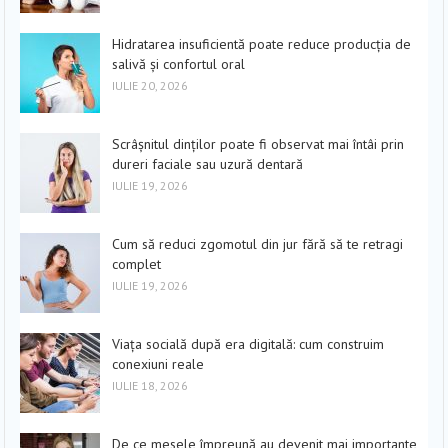
Hidratarea insuficientă poate reduce producția de
salivă și confortul oral
IULIE 20, 2026
Scrâșnitul dinților poate fi observat mai întâi prin
dureri faciale sau uzură dentară
IULIE 19, 2026
Cum să reduci zgomotul din jur fără să te retragi
complet
IULIE 19, 2026
Viața socială după era digitală: cum construim
conexiuni reale
IULIE 18, 2026
De ce mesele împreună au devenit mai importante