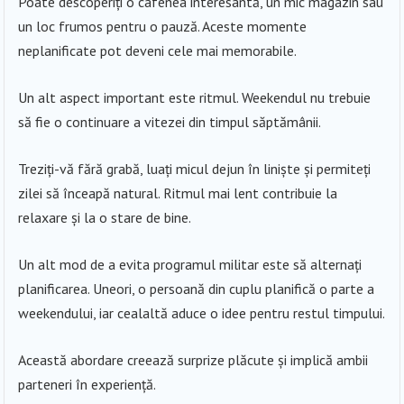
Poate descoperiți o cafenea interesantă, un mic magazin sau
un loc frumos pentru o pauză. Aceste momente
neplanificate pot deveni cele mai memorabile.
Un alt aspect important este ritmul. Weekendul nu trebuie
să fie o continuare a vitezei din timpul săptămânii.
Treziți-vă fără grabă, luați micul dejun în liniște și permiteți
zilei să înceapă natural. Ritmul mai lent contribuie la
relaxare și la o stare de bine.
Un alt mod de a evita programul militar este să alternați
planificarea. Uneori, o persoană din cuplu planifică o parte a
weekendului, iar cealaltă aduce o idee pentru restul timpului.
Această abordare creează surprize plăcute și implică ambii
parteneri în experiență.