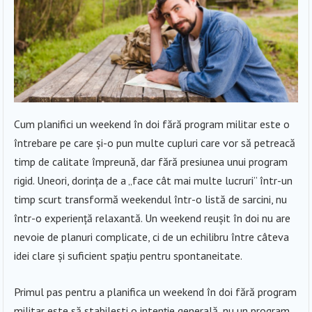
Cum planifici un weekend în doi fără program militar este o
întrebare pe care și-o pun multe cupluri care vor să petreacă
timp de calitate împreună, dar fără presiunea unui program
rigid. Uneori, dorința de a „face cât mai multe lucruri” într-un
timp scurt transformă weekendul într-o listă de sarcini, nu
într-o experiență relaxantă. Un weekend reușit în doi nu are
nevoie de planuri complicate, ci de un echilibru între câteva
idei clare și suficient spațiu pentru spontaneitate.
Primul pas pentru a planifica un weekend în doi fără program
militar este să stabilești o intenție generală, nu un program