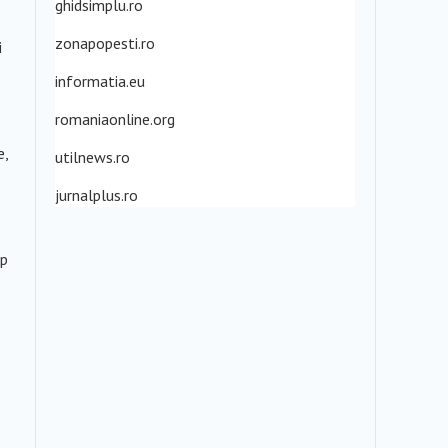
ghidsimplu.ro
zonapopesti.ro
i
informatia.eu
romaniaonline.org
e,
utilnews.ro
jurnalplus.ro
lp