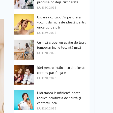
produselor deja cumpărate
IULIE 30, 2026
Uscarea cu capul în jos oferă
volum, dar nu este ideală pentru
orice tip de păr
IULIE 29, 2026
Cum să creezi un spațiu de lucru
temporar într-o locuință mică
IULIE 28, 2026
Idei pentru întâlniri cu tine însuți
care nu par forțate
IULIE 28, 2026
Hidratarea insuficientă poate
reduce producția de salivă și
confortul oral
IULIE 20, 2026