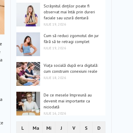
Scrâșnitul dinților poate fi
observat mai întâi prin dureri
faciale sau uzură dentară
IULIE 19, 2026
Cum să reduci zgomotul din jur
fără să te retragi complet
de
IULIE 19, 2026
e
ea
Viața socială după era digitală:
cum construim conexiuni reale
IULIE 18, 2026
De ce mesele împreună au
ea
devenit mai importante ca
niciodată
IULIE 16, 2026
ce
L
Ma
Mi
J
V
S
D