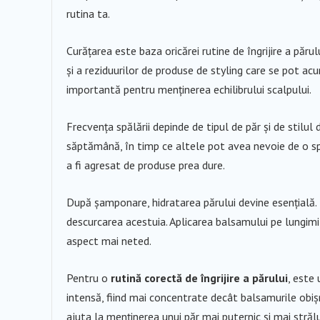
rutina ta.
Curățarea este baza oricărei rutine de îngrijire a păru
și a reziduurilor de produse de styling care se pot ac
importantă pentru menținerea echilibrului scalpului.
Frecvența spălării depinde de tipul de păr și de stilul 
săptămână, în timp ce altele pot avea nevoie de o s
a fi agresat de produse prea dure.
După șamponare, hidratarea părului devine esențială. B
descurcarea acestuia. Aplicarea balsamului pe lungimi ș
aspect mai neted.
Pentru o
rutină corectă de îngrijire a părului
, este 
intensă, fiind mai concentrate decât balsamurile obi
ajuta la menținerea unui păr mai puternic și mai strălu