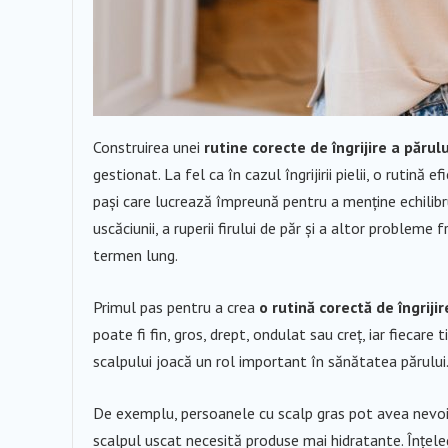
Construirea unei
rutine corecte de îngrijire a părulu
gestionat. La fel ca în cazul îngrijirii pielii, o rutin
pași care lucrează împreună pentru a menține echilibrul
uscăciunii, a ruperii firului de păr și a altor problem
termen lung.
Primul pas pentru a crea
o rutină corectă de îngrijir
poate fi fin, gros, drept, ondulat sau creț, iar fiecare 
scalpului joacă un rol important în sănătatea părului
De exemplu, persoanele cu scalp gras pot avea nevoi
scalpul uscat necesită produse mai hidratante. Înțele