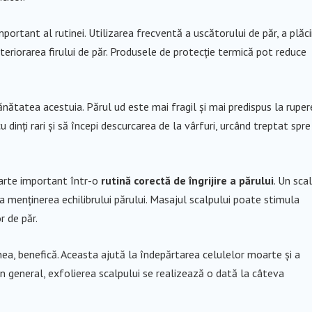
portant al rutinei. Utilizarea frecventă a uscătorului de păr, a plăci
eriorarea firului de păr. Produsele de protecție termică pot reduce
sănătatea acestuia. Părul ud este mai fragil și mai predispus la ruper
inți rari și să începi descurcarea de la vârfuri, urcând treptat spre
foarte important într-o
rutină corectă de îngrijire a părului
. Un sca
la menținerea echilibrului părului. Masajul scalpului poate stimula
r de păr.
ea, benefică. Aceasta ajută la îndepărtarea celulelor moarte și a
 În general, exfolierea scalpului se realizează o dată la câteva