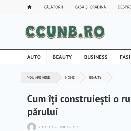
CĂLĂTORII
CASĂ ȘI GRĂDINĂ
DESPRE
AUTO
BEAUTY
BUSINESS
FAS
YOU ARE HERE:
HOME
BEAUTY
Cum îți construiești o ru
părului
REDACȚIA
—
IUNIE 14, 2026