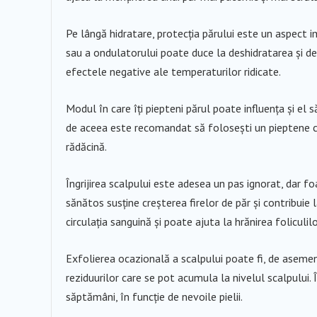
Pe lângă hidratare, protecția părului este un aspect im
sau a ondulatorului poate duce la deshidratarea și det
efectele negative ale temperaturilor ridicate.
Modul în care îți piepteni părul poate influența și el 
de aceea este recomandat să folosești un pieptene cu d
rădăcină.
Îngrijirea scalpului este adesea un pas ignorat, dar 
sănătos susține creșterea firelor de păr și contribuie 
circulația sanguină și poate ajuta la hrănirea foliculilo
Exfolierea ocazională a scalpului poate fi, de asemen
reziduurilor care se pot acumula la nivelul scalpului.
săptămâni, în funcție de nevoile pielii.