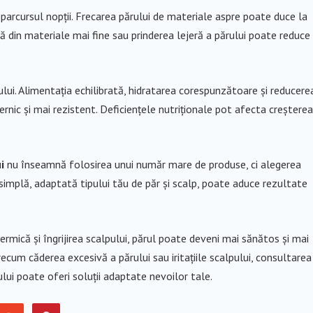
arcursul nopții. Frecarea părului de materiale aspre poate duce la
rnă din materiale mai fine sau prinderea lejeră a părului poate reduce
rului. Alimentația echilibrată, hidratarea corespunzătoare și reducere
rnic și mai rezistent. Deficiențele nutriționale pot afecta creșterea
i
nu înseamnă folosirea unui număr mare de produse, ci alegerea
ă simplă, adaptată tipului tău de păr și scalp, poate aduce rezultate
ermică și îngrijirea scalpului, părul poate deveni mai sănătos și mai
cum căderea excesivă a părului sau iritațiile scalpului, consultarea
ului poate oferi soluții adaptate nevoilor tale.