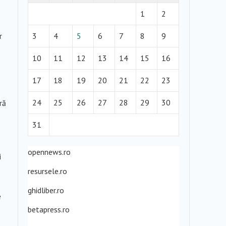
1
2
r
3
4
5
6
7
8
9
10
11
12
13
14
15
16
17
18
19
20
21
22
23
24
25
26
27
28
29
30
ră
31
opennews.ro
i
resursele.ro
ghidliber.ro
e
betapress.ro