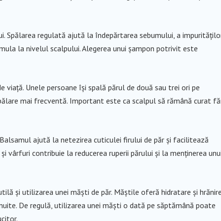
lui. Spălarea regulată ajută la îndepărtarea sebumului, a impuritățilo
umula la nivelul scalpului. Alegerea unui șampon potrivit este
de viață. Unele persoane își spală părul de două sau trei ori pe
pălare mai frecventă. Important este ca scalpul să rămână curat fă
alsamul ajută la netezirea cuticulei firului de păr și facilitează
i vârfuri contribuie la reducerea ruperii părului și la menținerea unu
utilă și utilizarea unei măști de păr. Măștile oferă hidratare și hrănir
șnuite. De regulă, utilizarea unei măști o dată pe săptămână poate
citor.