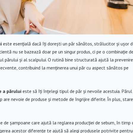
i
este esențială dacă îți dorești un păr sănătos, strălucitor și ușor 
ă eficientă nu se bazează doar pe un singur produs, ci pe o combinație d
 părului și al scalpului. O rutină bine structurată ajută la prevenir
e frecvente, contribuind la menținerea unui păr cu aspect sănătos pe
e a părului
este să îți înțelegi tipul de păr și nevoile acestuia. Părul
tip are nevoie de produse și metode de îngrijire diferite. În plus, star
.
e de șampoane care ajută la reglarea producției de sebum, în timp 
gerea acestor diferențe te ajută să alegi produsele potrivite pentru