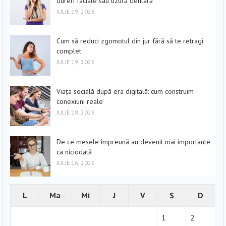
dureri faciale sau uzură dentară
IULIE 19, 2026
Cum să reduci zgomotul din jur fără să te retragi
complet
IULIE 19, 2026
Viața socială după era digitală: cum construim
conexiuni reale
IULIE 18, 2026
De ce mesele împreună au devenit mai importante
ca niciodată
IULIE 16, 2026
L
Ma
Mi
J
V
S
D
1
2