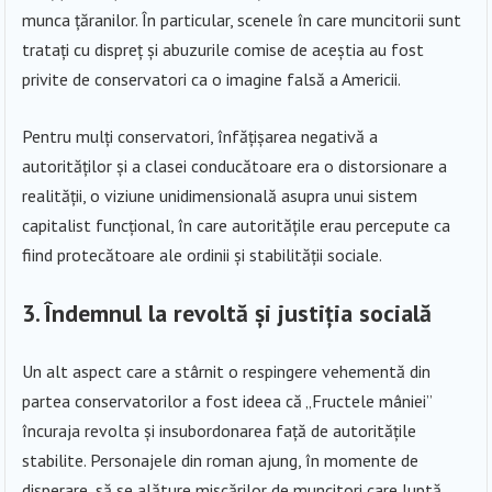
munca țăranilor. În particular, scenele în care muncitorii sunt
tratați cu dispreț și abuzurile comise de aceștia au fost
privite de conservatori ca o imagine falsă a Americii.
Pentru mulți conservatori, înfățișarea negativă a
autorităților și a clasei conducătoare era o distorsionare a
realității, o viziune unidimensională asupra unui sistem
capitalist funcțional, în care autoritățile erau percepute ca
fiind protecătoare ale ordinii și stabilității sociale.
3. Îndemnul la revoltă și justiția socială
Un alt aspect care a stârnit o respingere vehementă din
partea conservatorilor a fost ideea că „Fructele mâniei”
încuraja revolta și insubordonarea față de autoritățile
stabilite. Personajele din roman ajung, în momente de
disperare, să se alăture mișcărilor de muncitori care luptă