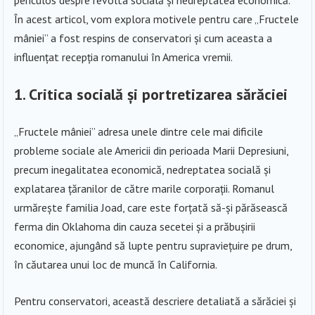
periculos despre revolta socială și nedreptatea economică.
În acest articol, vom explora motivele pentru care „Fructele
mâniei” a fost respins de conservatori și cum aceasta a
influențat recepția romanului în America vremii.
1. Critica socială și portretizarea sărăciei
„Fructele mâniei” adresa unele dintre cele mai dificile
probleme sociale ale Americii din perioada Marii Depresiuni,
precum inegalitatea economică, nedreptatea socială și
explatarea țăranilor de către marile corporații. Romanul
urmărește familia Joad, care este forțată să-și părăsească
ferma din Oklahoma din cauza secetei și a prăbușirii
economice, ajungând să lupte pentru supraviețuire pe drum,
în căutarea unui loc de muncă în California.
Pentru conservatori, această descriere detaliată a sărăciei și