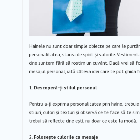
Hainele nu sunt doar simple obiecte pe care le purtă
personalitatea, starea de spirit și valorile. Vestime
cine suntem fără să rostim un cuvânt. Dacă vrei să fol
mesajul personal, iată câteva idei care te pot ghida î
Descoperă-ți stilul personal
Pentru a-ți exprima personalitatea prin haine, trebuie
stiluri, culori și texturi și observă ce te face să te sim
trebui să reflecte cine ești, nu doar ce este la modă.
Folosește culorile ca mesaje