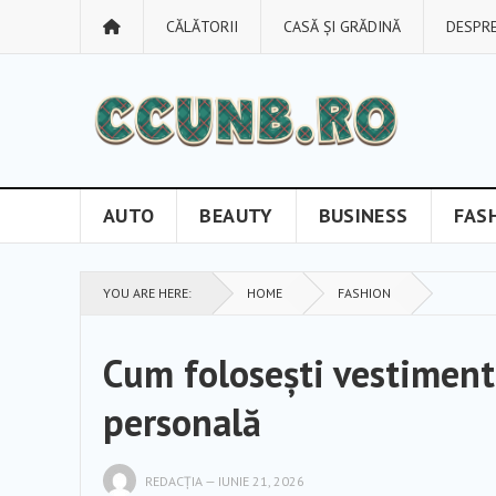
CĂLĂTORII
CASĂ ȘI GRĂDINĂ
DESPRE
AUTO
BEAUTY
BUSINESS
FAS
YOU ARE HERE:
HOME
FASHION
Cum folosești vestiment
personală
REDACȚIA
—
IUNIE 21, 2026