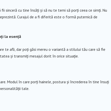
 sinceră cu tine însăți și să nu te temi să porți ceea ce simți. Nu
prezintă. Curajul de a fi diferită este o formă puternică de
nți la esență
e te afli, dar poți găsi mereu o variantă a stilului tău care să fie
tatea și transmiți mesajul dorit în orice situație.
e. Modul în care porți hainele, postura și încrederea în tine însuți
ersonalității tale.