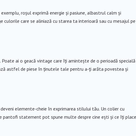
De exemplu, roșul exprimă energie și pasiune, albastrul calm și
ge culorile care se aliniază cu starea ta interioară sau cu mesajul pe
. Poate ai o geacă vintage care îți amintește de o perioadă specială
ză astfel de piese în ținutele tale pentru a-ți arăta povestea și
t deveni elemente-cheie în exprimarea stilului tău. Un colier cu
de pantofi statement pot spune multe despre cine ești și ce îți place