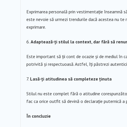
Exprimarea personală prin vestimentație înseamnă să fii
este nevoie să urmezi trendurile dacă acestea nu te re
exprimare.
Adaptează-ți stilul la context, dar fără să renu
Este important să ții cont de ocazie și de mediul în car
potrivită și respectuoasă. Astfel, îți păstrezi autentici
Lasă-ți atitudinea să completeze ținuta
Stilul nu este complet fără o atitudine corespunzătoar
fac ca orice outfit să devină o declarație puternică a p
În concluzie