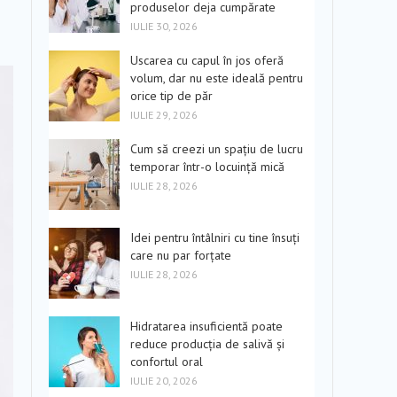
produselor deja cumpărate
IULIE 30, 2026
Uscarea cu capul în jos oferă
volum, dar nu este ideală pentru
orice tip de păr
IULIE 29, 2026
Cum să creezi un spațiu de lucru
temporar într-o locuință mică
IULIE 28, 2026
Idei pentru întâlniri cu tine însuți
care nu par forțate
IULIE 28, 2026
Hidratarea insuficientă poate
reduce producția de salivă și
confortul oral
IULIE 20, 2026