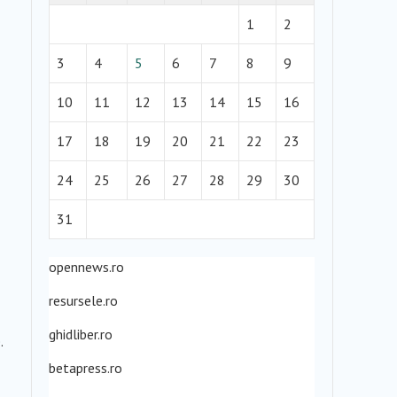
1
2
3
4
5
6
7
8
9
10
11
12
13
14
15
16
17
18
19
20
21
22
23
24
25
26
27
28
29
30
31
opennews.ro
resursele.ro
ghidliber.ro
.
betapress.ro