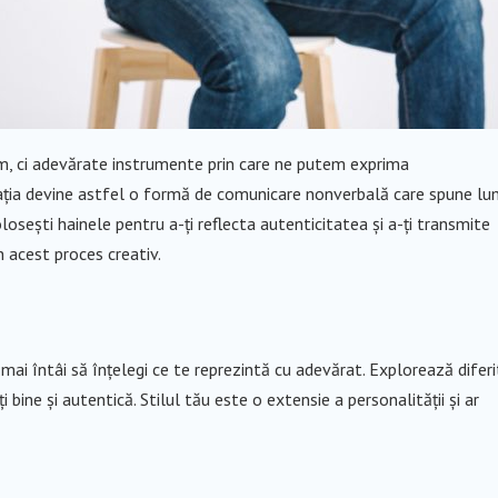
m, ci adevărate instrumente prin care ne putem exprima
ntația devine astfel o formă de comunicare nonverbală care spune lum
osești hainele pentru a-ți reflecta autenticitatea și a-ți transmite
n acest proces creativ.
 mai întâi să înțelegi ce te reprezintă cu adevărat. Explorează difer
ți bine și autentică. Stilul tău este o extensie a personalității și ar