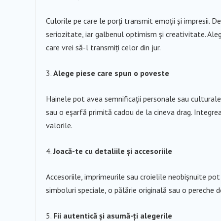
Culorile pe care le porți transmit emoții și impresii. 
seriozitate, iar galbenul optimism și creativitate. Ale
care vrei să-l transmiți celor din jur.
Alege piese care spun o poveste
Hainele pot avea semnificații personale sau culturale
sau o eșarfă primită cadou de la cineva drag. Integrea
valorile.
Joacă-te cu detaliile și accesoriile
Accesoriile, imprimeurile sau croielile neobișnuite po
simboluri speciale, o pălărie originală sau o pereche 
Fii autentică și asumă-ți alegerile