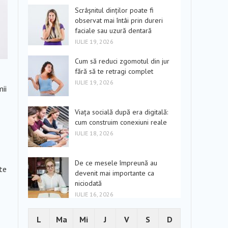
Scrâșnitul dinților poate fi
observat mai întâi prin dureri
faciale sau uzură dentară
IULIE 19, 2026
Cum să reduci zgomotul din jur
fără să te retragi complet
IULIE 19, 2026
ii
Viața socială după era digitală:
cum construim conexiuni reale
IULIE 18, 2026
De ce mesele împreună au
ite
devenit mai importante ca
niciodată
IULIE 16, 2026
L
Ma
Mi
J
V
S
D