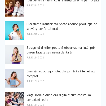
Idei pentru întâlniri cu tine însuți care nu par forțate
IULIE 28, 2026
Hidratarea insuficientă poate reduce producția de
salivă și confortul oral
IULIE 20, 2026
Scrâșnitul dinților poate fi observat mai întâi prin
dureri faciale sau uzură dentară
IULIE 19, 2026
Cum să reduci zgomotul din jur fără să te retragi
complet
IULIE 19, 2026
Viața socială după era digitală: cum construim
conexiuni reale
IULIE 18, 2026