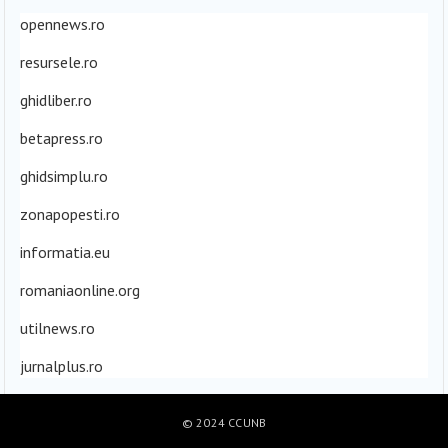
opennews.ro
resursele.ro
ghidliber.ro
betapress.ro
ghidsimplu.ro
zonapopesti.ro
informatia.eu
romaniaonline.org
utilnews.ro
jurnalplus.ro
© 2024
CCUNB