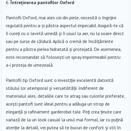
Întreținerea pantofilor Oxford
Pantofii Oxford, mai ales cei din piele, necesită o îngrijire
regulată pentru a-și păstra aspectul impecabil. Asigură-te că
îi cureți cu o lavetă umedă și îi usuci la aer, nu la soare direct
sau pe surse de căldură. Aplică o cremă de încălțăminte
pentru a păstra pielea hidratată și protejată. De asemenea,
este recomandat să folosești un spray impermeabil pentru
a-i proteja de umezeală.
Pantofii tip Oxford sunt o investiție excelentă datorită
stilului lor atemporal și versatilității. Indiferent de
materialul ales, detaliile care te atrag sau culorile preferate,
acești pantofi sunt ideal pentru a adăuga un strop de
eleganță și rafinament garderobei tale. Poți crea ținute care
variază de la un look casual la unul mai formal, iar cu puțină
atenție la detalii, vei putea să te bucuri de confort și stil în