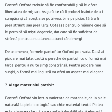
Pantofii Oxford trebuie să fie confortabili și să îți ofere
libertatea de mișcare. Asigură-te că îi probezi înainte de a-i
cumpăra și că aceștia se potrivesc bine pe picior, fără a fi
prea strâmți sau prea largi. Optează pentru o mărime care să
îți permită să miști degetele, dar care să fie suficient de
strânsă pentru a nu aluneca atunci când mergi.
De asemenea, formele pantofilor Oxford pot varia. Dacă ai
picioare mai late, caută o pereche de pantofi cu o formă mai
largă, pentru a nu te simți constrânsă. Pentru picioare mai
subțiri, o formă mai îngustă va oferi un aspect mai elegant.
Alege materialul potrivit
Pantofii Oxford vin într-o varietate de materiale, de la piele
naturală la piele ecologică sau chiar material textil. Pielea
este alegerea clasică, care conferă durabilitate și eleganță,